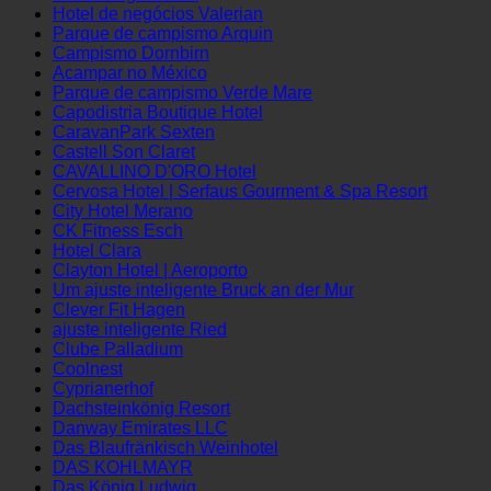
Alojamento em Alpenresidenz
Hotel Burger Garni
Hotel de negócios Valerian
Parque de campismo Arquin
Campismo Dornbirn
Acampar no México
Parque de campismo Verde Mare
Capodistria Boutique Hotel
CaravanPark Sexten
Castell Son Claret
CAVALLINO D'ORO Hotel
Cervosa Hotel | Serfaus Gourment & Spa Resort
City Hotel Merano
CK Fitness Esch
Hotel Clara
Clayton Hotel | Aeroporto
Um ajuste inteligente Bruck an der Mur
Clever Fit Hagen
ajuste inteligente Ried
Clube Palladium
Coolnest
Cyprianerhof
Dachsteinkönig Resort
Danway Emirates LLC
Das Blaufränkisch Weinhotel