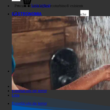
Negócios
Loja virtual
GASTRONOMIA
Suche
Filtros genéricos
Filtrar por tipo de post
personalizado
Excelente imagem
Suche auf Seiten
Suche im Titel
Entrar em artigos
Suche im Inhalt
Pesquisar no excerto
Espetáculo de terror
Loja
Espetáculo de terror