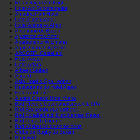
Apartamentos Am Gehren
Reabilitação Am Kogl
Hotel Am Schottenpoint
Amadria Park Hotel
Hotel Embaixador
Hotel Anthonys Alpin
Antoniano de Bozen
Apartamentos Peter
Apartamento Witzmann
Aquis Grana City Hotel
ARCOTEL Castellani
Hotel Ariston
Hotel Arlara
Arlberg Stuben
Asgard
Asia Hotel & Spa Leoben
‍Restaurante do Hotel Aspen
Hotel Aunhamer
Austria Classic Hotel Viena
Bad Clevers Gesundheitsresort & SPA
Bad Radkersburg Aparthotel
Bad Schallerbach Eurothermen Resort
Bad Teinach Therme
Bad Vöslau Seniorenresidenz
Clube de Rugby do Barém