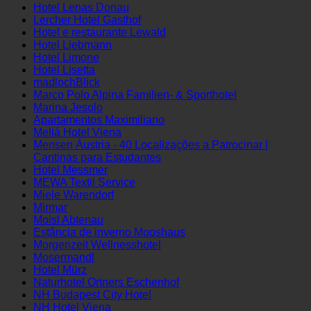
Hotel Lebzelter
Hotel Lenas Donau
Lercher Hotel Gasthof
Hotel e restaurante Lewald
Hotel Liebmann
Hotel Limone
Hotel Lisetta
madlochBlick
Marco Polo Alpina Familien- & Sporthotel
Marina Jesolo
Apartamentos Maximiliano
Meliá Hotel Viena
Mensen Áustria - 40 Localizações a Patrocinar |
Cantinas para Estudantes
Hotel Messmer
MEWA Textil Service
Miele Warendorf
Mirmar
Moisl Abtenau
Estância de inverno Mooshaus
Morgenzeit Wellnesshotel
Mosermandl
Hotel Mürz
Naturhotel Ortners Eschenhof