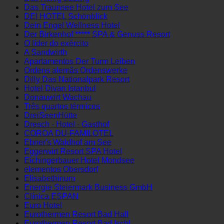
DAS KOHLMAYR
Das König Ludwig
Das Traunsee Hotel zum See
DEI HOTEL Schönblick
Dein Engel Wellness Hotel
Der Birkenhof ***** SPA & Genuss Resort
O líder do exército
A Sandwirth
Apartamentos Der Turm Leiben
Ordens alemãs Ordenswerke
Dilly Das Nationalpark Resort
Hotel Divan Istanbul
Donauwirt Wachau
Três quartos térmicos
DreiSeenHütte
Dresch - Hotel - Gasthof
COROA DU-FAMILOTEL
Ebner's Waldhof am See
Eggerwirt Resort SPA Hotel
Eichingerbauer Hotel Mondsee
elementos Obersdorf
Elisabethinum
Energie Steiermark Business GmbH
Clínica ESPAN
Euro Hotel