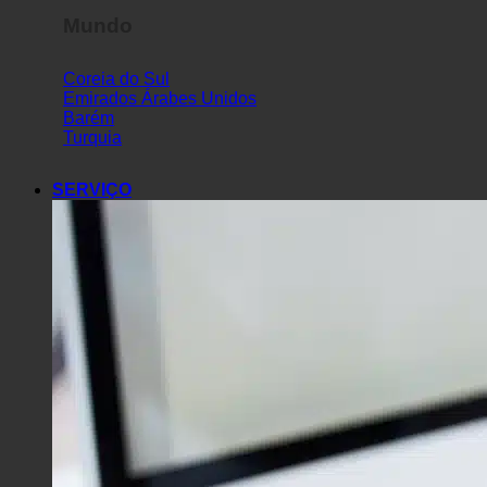
Mundo
Coreia do Sul
Emirados Árabes Unidos
Barém
Turquia
SERVIÇO