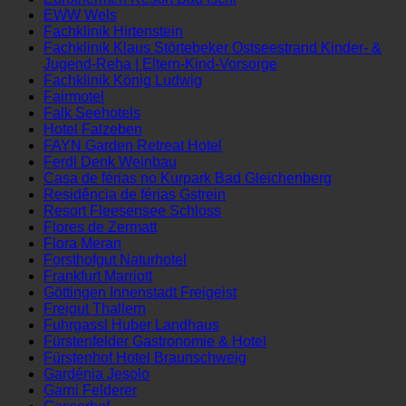
Eurothermen Resort Bad Hall
Eurothermen Resort Bad Ischl
EWW Wels
Fachklinik Hirtenstein
Fachklinik Klaus Störtebeker Ostseestrand Kinder- &
Jugend-Reha | Eltern-Kind-Vorsorge
Fachklinik König Ludwig
Fairmotel
Falk Seehotels
Hotel Falzeben
FAYN Garden Retreat Hotel
Ferdl Denk Weinbau
Casa de férias no Kurpark Bad Gleichenberg
Residência de férias Gstrein
Resort Fleesensee Schloss
Flores de Zermatt
Flora Meran
Forsthofgut Naturhotel
Frankfurt Marriott
Göttingen Innenstadt Freigeist
Freigut Thallern
Fuhrgassl Huber Landhaus
Fürstenfelder Gastronomie & Hotel
Fürstenhof Hotel Braunschweig
Gardénia Jesolo