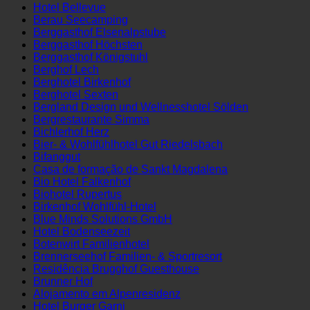
Baumwirt
Hotel Bellevue
Berau Seecamping
Berggasthof Elsenalpstube
Berggasthof Höchsten
Berggasthof Königstuhl
Berghof Lech
Berghotel Birkenhof
Berghotel Sexten
Bergland Design und Wellnesshotel Sölden
Bergrestaurante Simma
Bichlerhof Herz
Bier- & Wohlfühlhotel Gut Riedelsbach
Bifanggut
Casa de formação de Sankt Magdalena
Bio Hotel Falkenhof
Biohotel Rupertus
Birkenhof Wohlfühl-Hotel
Blue Minds Solutions GmbH
Hotel Bodenseezeit
Botenwirt Familienhotel
Brennerseehof Familien- & Sportresort
Residência Brugghof Guesthouse
Brunner Hof