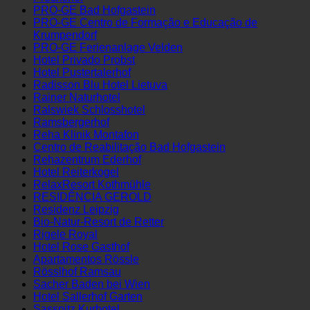
Power Haus O Ginásio
Prechtlhof
PRO-GE Bad Hofgastein
PRO-GE Centro de Formação e Educação de
Krumpendorf
PRO-GE Ferienanlage Velden
Hotel Privado Probst
Hotel Pustertalerhof
Radisson Blu Hotel Lietuva
Rainer Naturhotel
Ralswiek Schlosshotel
Ramsbergerhof
Reha Klinik Montafon
Centro de Reabilitação Bad Hofgastein
Rehazentrum Ederhof
Hotel Reiterkogel
RelaxResort Kothmühle
RESIDÊNCIA GEROLD
Residenz Leipzig
Bio-Natur-Resort de Retter
Rigele Royal
Hotel Rose Gasthof
Apartamentos Rössle
Rösslhof Ramsau
Sacher Baden bei Wien