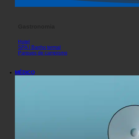
Gastronomia
Hotel
SPA | Banho termal
Parques de campismo
MÉDICO