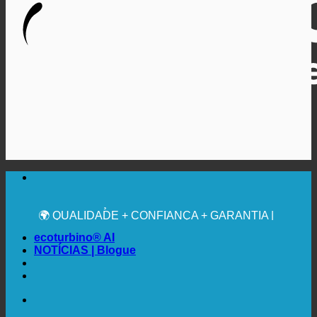
🔆 MÁXIMA HIGIENE SANITÁRIA
RECOMENDAÇÃO MÉDICA EXPRESSA
💧 POUPANÇA. SUSTENTÁVEL.
🌍 QUALIDADE + CONFIANÇA + GARANTIA |
UTILIZADO EM TODO O MUNDO
ecoturbino® AI
NOTÍCIAS | Blogue
🔆 MÁXIMA HIGIENE SANITÁRIA
RECOMENDAÇÃO MÉDICA EXPRESSA