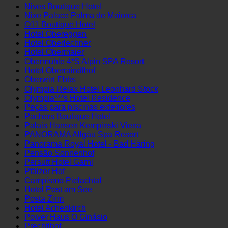
NH Budapest City Hotel
NH Hotel Viena
Nives Boutique Hotel
Nixe Palace Palma de Maiorca
O11 Boutique Hotel
Hotel Obereggen
Hotel Oberlechner
Hotel Obermaier
Obermühle 4*S Alpin SPA Resort
Hotel Oberraindlhof
Oberwirt Ebbs
Olympia Relax Hotel Leonhard Stock
Olympia***s Hotel Residence
Peças para piscinas exteriores
Pachers Boutique Hotel
Palais Hansen Kempinski Viena
PANORAMA Allgäu Spa Resort
Panorama Royal Hotel - Bad Häring
Pensão Sonnenhof
Persutt Hotel Garni
Pfälzer Hof
Campismo Pielachtal
Hotel Post am See
Posta Zirm
Hotel Achenkirch