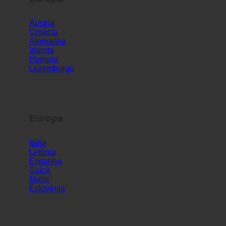
Europa
Áustria
Croácia
Alemanha
Irlanda
Hungria
Luxemburgo
Europa
Itália
Letónia
Espanha
Suíça
Malta
Eslovénia