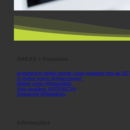
ÁREAS + Parceiros
ecoturbino® médio oriente | para visitantes fora da UE
O melhor queijo @AlpenSepp®
Melhor carne @AlpenWild
Vida saudável @SFERICS®
Shopworld @Webdeals
Informações