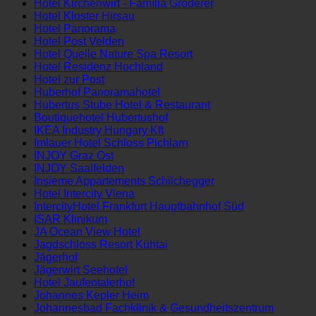
Hotel Gundolf
Hotel Kirchenwirt - Família Gröderer
Hotel Kloster Hirsau
Hotel Panorama
Hotel Post Velden
Hotel Quelle Nature Spa Resort
Hotel Residenz Hochland
Hotel zur Post
Huberhof Panoramahotel
Hubertus Stube Hotel & Restaurant
Boutiquehotel Hubertushof
IKEA Industry Hungary Kft
Imlauer Hotel Schloss Pichlarn
INJOY Graz Ost
INJOY Saalfelden
Insieme Appartements Schilchegger
Hotel Intercity Viena
IntercityHotel Frankfurt Hauptbahnhof Süd
ISAR Klinikum
JA Ocean View Hotel
Jagdschloss Resort Kühtai
Jägerhof
Jägerwirt Seehotel
Hotel Jaufentalerhof
Johannes Kepler Heim