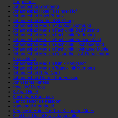
Johannesbad Fachklinik & Gesundheitszentrum
Raupennest
Johannesbad Germering
Johannesbad Hotel Füssinger Hof
Johannesbad Hotel Phönix
Johannesbad Kurhotel St. Georg
Johannesbad Medizin Adaption Dortmund
Johannesbad Medizin Fachklinik Bad Füssing
Johannesbad Medizin Fachklinik Fredeburg
Johannesbad Medizin Fachklinik Furth im Wald
Johannesbad Medizin Fachklinik Hochsauerland
Johannesbad Medizin Fachklinik Holthauser Mühle
Johannesbad Medizin Gesundheits- & Rehazentrum
Saarschleife
Johannesbad Medizin Klinik Königshof
Johannesbad Medizin Tagesklinik Nürnberg
Johannesbad Reha Nord
Johannesbad Therme Bad Füssing
John Harris Fitness
Hotel JW Marriott
K-Apart Hotel
Kaiserhaus Forsthaus
Centro sénior de Kalsdorf
Karwendel Alpenhotel
Kempinski Hotel Das Tirol Kitzbuehel Alpes