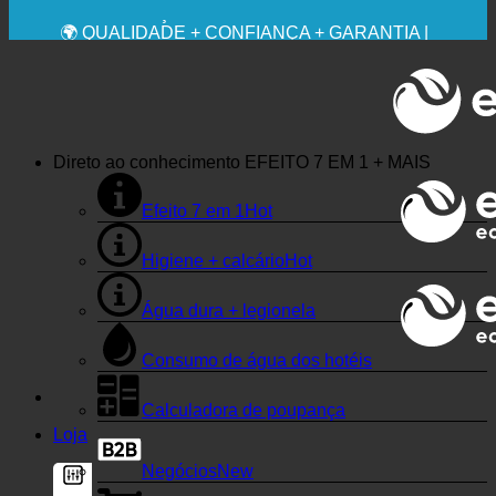
💧 POUPANÇA. SUSTENTÁVEL.
🌍 QUALIDADE + CONFIANÇA + GARANTIA |
UTILIZADO EM TODO O MUNDO
Direto ao conhecimento
EFEITO 7 EM 1 + MAIS
Efeito 7 em 1
Higiene + calcário
Água dura + legionela
Consumo de água dos hotéis
Calculadora de poupança
Loja