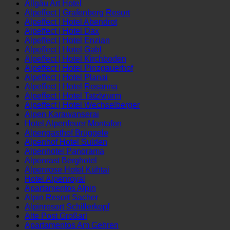
Ginásio Aktivwelt
Allgäu Art Hotel
Alpeffect | Grafenberg Resort
Alpeffect | Hotel Abendrot
Alpeffect | Hotel Dax
Alpeffect | Hotel Enzian
Alpeffect | Hotel Gabl
Alpeffect | Hotel Kirchboden
Alpeffect | Hotel Pinzgauerhof
Alpeffect | Hotel Planai
Alpeffect | Hotel Rosanna
Alpeffect | Hotel Tatzlwurm
Alpeffect | Hotel Wechselberger
Alpen Karawanserai
Hotel Alpenfeuer Montafon
Alpengasthof Brüggele
Alpenhof Hotel Sulden
Alpenhotel Panorama
Alpenrast Berghotel
Alpenrose Hotel Kühtai
Hotel Alpenroyal
Apartamentos Alpin
Alpin Resort Sacher
Alpinresort Schillerkopf
Alte Post Großarl