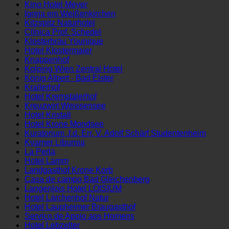
KHG Linz Hostel Franz Jägerstätter
Kino Hotel Meyer
Igreja em Weißenkirchen
Kitzspitz Naturhotel
Clínica Prof. Schedel
Klosterbräu Younique
Hotel Klostermaier
Knappenhof
Kolping Wien Zentral Hotel
König Albert - Bad Elster
Krallerhof
Hotel Kremstalerhof
Kreuzwirt Weissensee
Hotel Kristall
Hotel Krone Mondsee
Kuratorium .f.d. Err, V. Adolf Schärf Studentenheim
Kvarner Liburnia
La Perla
Hotel Lamm
Landgasthof Krone Korb
Casa de campo Bad Gleichenberg
Langenlois Hotel LOISIUM
Hotel Lärchenhof Natur
Hotel Laupheimer Braugasthof
Serviço de Apoio aos Homens