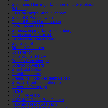
Garni Felderer
Gasserhof
Gästehaus Haiminger (anteriormente Gästehaus
Schmelz)
Casa de campo Stroh Buchholz
Gasthof & Pension Urzn
Gasthof Bären Randersacker
Hotel Geblergasse
Genusscamping Bad Gleichenberg
Genusshotel Almrausch
Genusshotel Riegersburg
Gigl Gasthof
Biohotel Gitschberg
Goisererhof
Hotel GOLSERHOF
Pensão Göschlberger
Gotardo do Arlberg
Gran Hotel Sóller
Grandhotel Lienz
GreenLine Hotel Residenz Leipzig
Grosch - Brauhotel Lutherbier
Grünerhof Obergurgl
Hafele
Hotel HAFFHUS
HAPIMAG Resort Bad Gastein