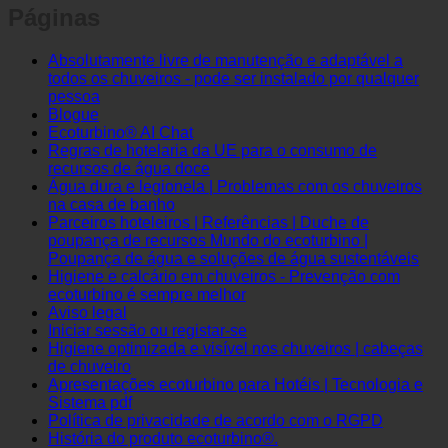
Páginas
Absolutamente livre de manutenção e adaptável a
todos os chuveiros - pode ser instalado por qualquer
pessoa
Blogue
Ecoturbino® AI Chat
Regras de hotelaria da UE para o consumo de
recursos de água doce
Água dura e legionela | Problemas com os chuveiros
na casa de banho
Parceiros hoteleiros | Referências | Duche de
poupança de recursos Mundo do ecoturbino |
Poupança de água e soluções de água sustentáveis
Higiene e calcário em chuveiros - Prevenção com
ecoturbino é sempre melhor
Aviso legal
Iniciar sessão ou registar-se
Higiene optimizada e visível nos chuveiros | cabeças
de chuveiro
Apresentações ecoturbino para Hotéis | Tecnologia e
Sistema pdf
Política de privacidade de acordo com o RGPD