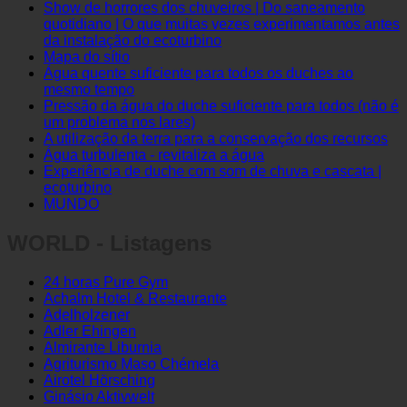
História do produto ecoturbino®.
Show de horrores dos chuveiros | Do saneamento
quotidiano | O que muitas vezes experimentamos antes
da instalação do ecoturbino
Mapa do sítio
Água quente suficiente para todos os duches ao
mesmo tempo
Pressão da água do duche suficiente para todos (não é
um problema nos lares)
A utilização da terra para a conservação dos recursos
Água turbulenta - revitaliza a água
Experiência de duche com som de chuva e cascata |
ecoturbino
MUNDO
WORLD - Listagens
24 horas Pure Gym
Achalm Hotel & Restaurante
Adelholzener
Adler Ehingen
Almirante Liburnia
Agriturismo Maso Chémela
Airotel Hörsching