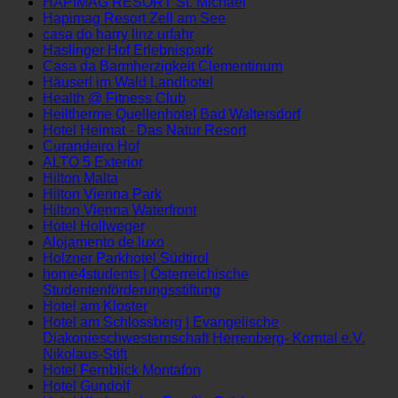
Hapimag Resort Saalbach
HAPIMAG RESORT St. Michael
Hapimag Resort Zell am See
casa do harry linz urfahr
Haslinger Hof Erlebnispark
Casa da Barmherzigkeit Clementinum
Häuserl im Wald Landhotel
Health @ Fitness Club
Heiltherme Quellenhotel Bad Waltersdorf
Hotel Heimat - Das Natur Resort
Curandeiro Hof
ALTO 5 Exterior
Hilton Malta
Hilton Vienna Park
Hilton Vienna Waterfront
Hotel Hollweger
Alojamento de luxo
Holzner Parkhotel Südtirol
home4students | Österreichische
Studentenförderungsstiftung
Hotel am Kloster
Hotel am Schlossberg | Evangelische
Diakonieschwesternschaft Herrenberg- Korntal e.V.
Nikolaus-Stift
Hotel Fernblick Montafon