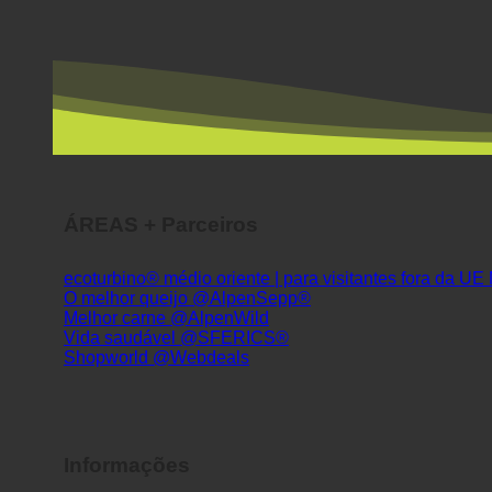
ÁREAS + Parceiros
ecoturbino® médio oriente | para visitantes fora da UE
O melhor queijo @AlpenSepp®
Melhor carne @AlpenWild
Vida saudável @SFERICS®
Shopworld @Webdeals