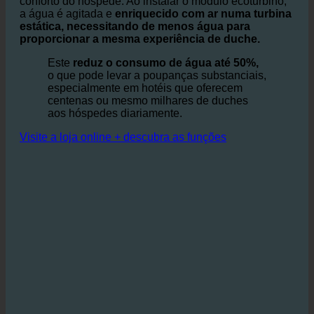
Baseia-se na ideia de otimizar a relação entre a água e
o ar nos chuveiros e lavatórios, sem comprometer o
conforto do hóspede. Ao instalar o módulo ecoturbino,
a água é agitada e
enriquecido com ar numa turbina
estática, necessitando de menos água para
proporcionar a mesma experiência de duche.
Este
reduz o consumo de água até 50%,
o que pode levar a poupanças substanciais,
especialmente em hotéis que oferecem
centenas ou mesmo milhares de duches
aos hóspedes diariamente.
Visite a loja online + descubra as funções