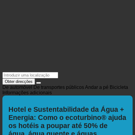
Obter direcções
De automóvel
De transportes públicos
Andar a pé
Bicicleta
Informações adicionais
Hotel e Sustentabilidade da Água +
Energia: Como o ecoturbino® ajuda