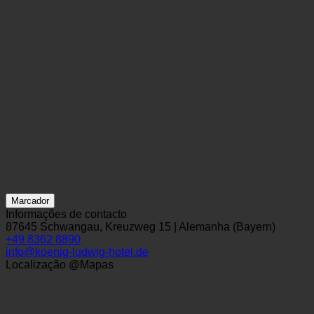
Marcador
Informações de contacto
87645 Schwangau, Kreuzweg 15 | Alemanha (Bayern)
+49 8362 8890
info@koenig-ludwig-hotel.de
Localização @Mapas