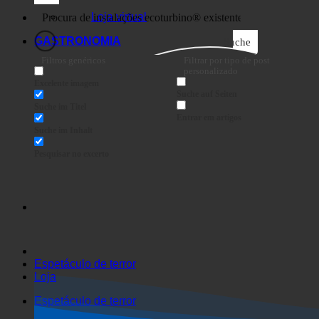
Negócios
Loja virtual
GASTRONOMIA
Suche
Filtros genéricos
Filtrar por tipo de post
personalizado
Excelente imagem
Suche auf Seiten
Suche im Titel
Entrar em artigos
Suche im Inhalt
Pesquisar no excerto
Espetáculo de terror
Loja