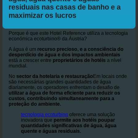
os hotéis a poupar até 50% de
água, água quente e águas
residuais nas casas de banho e a
maximizar os lucros
Porque é que este Hotel Reference utiliza a tecnologia
económica ecoturbino® da Áustria?
A água é um
recurso precioso, e a consciência do
desperdício de água e dos impactos ambientais
está a crescer entre
proprietários de hotéis
a nível
mundial.
No
sector da hotelaria e restauração
Em locais onde
são necessárias grandes quantidades de água
diariamente, os operadores enfrentam o desafio de
utilizar a água de forma eficiente para reduzir os
custos, contribuindo simultaneamente para a
proteção do ambiente.
tecnologia ecoturbino
oferece uma solução
inovadora que
permite aos hotéis poupar