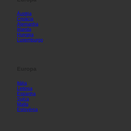
Europa
Áustria
Croácia
Alemanha
Irlanda
Hungria
Luxemburgo
Europa
Itália
Letónia
Espanha
Suíça
Malta
Eslovénia