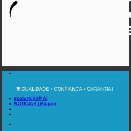
🔆 MÁXIMA HIGIENE SANITÁRIA
RECOMENDAÇÃO MÉDICA EXPRESSA
💧 POUPANÇA. SUSTENTÁVEL.
🌍 QUALIDADE + CONFIANÇA + GARANTIA |
UTILIZADO EM TODO O MUNDO
ecoturbino® AI
NOTÍCIAS | Blogue
🔆 MÁXIMA HIGIENE SANITÁRIA