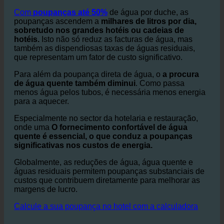
especialmente em
chuveiros e casas de banho dos
quartos de hóspedes.
O ecoturbino ajuda a reduzir
drasticamente este consumo.
Com
poupanças até 50%
de água por duche, as
poupanças ascendem a
milhares de litros por dia,
sobretudo nos grandes hotéis ou cadeias de
hotéis.
Isto não só reduz as facturas de água, mas
também as dispendiosas taxas de águas residuais,
que representam um fator de custo significativo.
Para além da poupança direta de água, o
a procura
de água quente também diminui
. Como passa
menos água pelos tubos, é necessária menos energia
para a aquecer.
Especialmente no sector da hotelaria e restauração,
onde uma
O fornecimento confortável de água
quente é essencial, o que conduz a poupanças
significativas nos custos de energia.
Globalmente, as reduções de água, água quente e
águas residuais permitem poupanças substanciais de
custos que contribuem diretamente para melhorar as
margens de lucro.