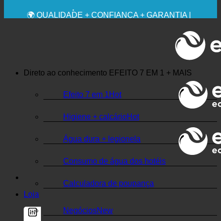
RECOMENDAÇÃO MÉDICA EXPRESSA
💧 POUPANÇA. SUSTENTÁVEL.
🌍 QUALIDADE + CONFIANÇA + GARANTIA |
UTILIZADO EM TODO O MUNDO
Direto ao conhecimento
EFEITO 7 EM 1 + MAIS
Efeito 7 em 1
Higiene + calcário
Água dura + legionela
Consumo de água dos hotéis
Calculadora de poupança
Loja