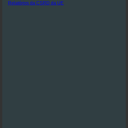
sustentável, o ecoturbino constitui uma excelente
oportunidade para pôr em prática estes valores.
Relatórios da CSRD da UE