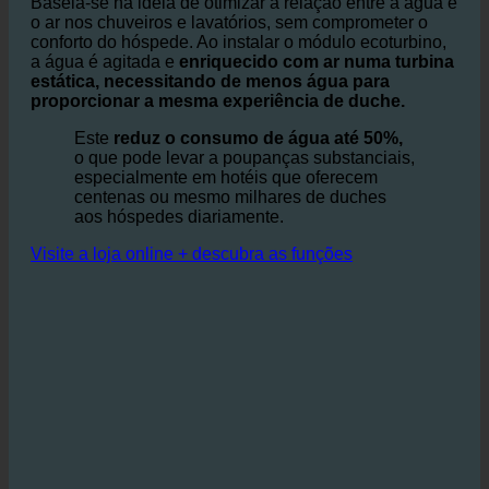
módulo adaptador eficaz que se integra nos
chuveiros e torneiras existentes.
Baseia-se na ideia de otimizar a relação entre a água e
o ar nos chuveiros e lavatórios, sem comprometer o
conforto do hóspede. Ao instalar o módulo ecoturbino,
a água é agitada e
enriquecido com ar numa turbina
estática, necessitando de menos água para
proporcionar a mesma experiência de duche.
Este
reduz o consumo de água até 50%,
o que pode levar a poupanças substanciais,
especialmente em hotéis que oferecem
centenas ou mesmo milhares de duches
aos hóspedes diariamente.
Visite a loja online + descubra as funções