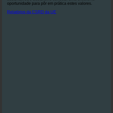
alojamentos ecológicos.
Especialmente para as
cadeias hoteleiras dedicadas a um modelo de negócio
sustentável, o ecoturbino constitui uma excelente
oportunidade para pôr em prática estes valores.
Relatórios da CSRD da UE