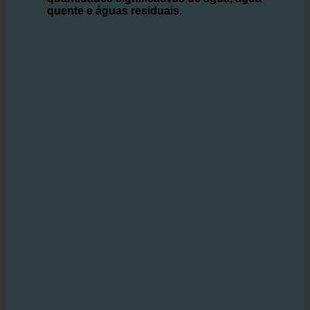
tecnologia ecoturbino
oferece uma solução
inovadora que
permite aos hotéis poupar
quantidades significativas de água, água
quente e águas residuais.