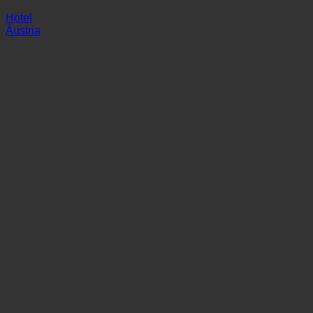
Castelo na Rota do Ferro
Hotel
Áustria