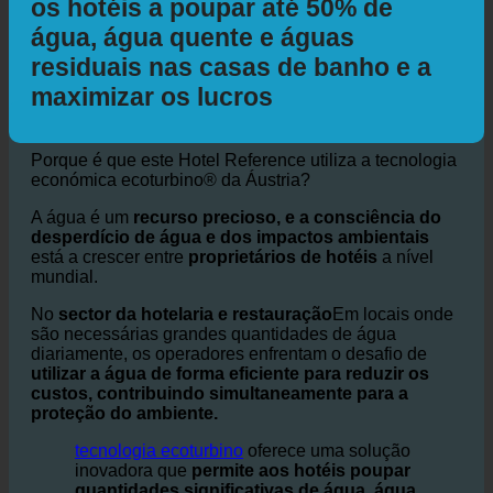
Hotel e Sustentabilidade da Água +
Energia: Como o ecoturbino® ajuda
os hotéis a poupar até 50% de
água, água quente e águas
residuais nas casas de banho e a
maximizar os lucros
Porque é que este Hotel Reference utiliza a tecnologia
económica ecoturbino® da Áustria?
A água é um
recurso precioso, e a consciência do
desperdício de água e dos impactos ambientais
está a crescer entre
proprietários de hotéis
a nível
mundial.
No
sector da hotelaria e restauração
Em locais onde
são necessárias grandes quantidades de água
diariamente, os operadores enfrentam o desafio de
utilizar a água de forma eficiente para reduzir os
custos, contribuindo simultaneamente para a
proteção do ambiente.