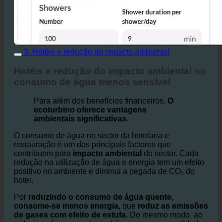
3. Hotéis e redução do impacto ambiental
Hotéis e redução do impacto ambiental no
consumo de água menos sensível
Para além dos benefícios financeiros,
O
ecoturbino oferece vantagens
ambientais significativas.
O consumo de água no sector da hotelaria e
restauração é um dos principais factores que
contribuem para
impacto ambiental
do sector. Cada
redução na utilização de água e energia tem um efeito
positivo no ambiente e diminui a pegada de CO₂ do
hotel.
Por
reduzindo o consumo de água quente,
consome-se menos energia,
que
reduz as emissões