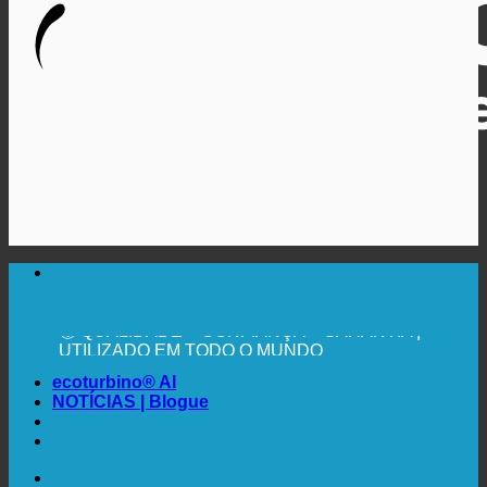
🔆 MÁXIMA HIGIENE SANITÁRIA
RECOMENDAÇÃO MÉDICA EXPRESSA
💧 POUPANÇA. SUSTENTÁVEL.
🌍 QUALIDADE + CONFIANÇA + GARANTIA |
UTILIZADO EM TODO O MUNDO
ecoturbino® AI
NOTÍCIAS | Blogue