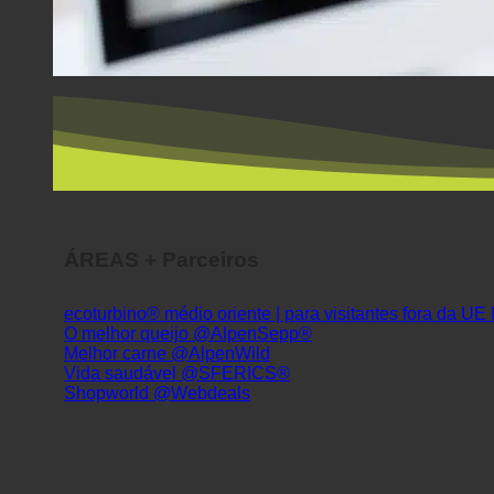
ÁREAS + Parceiros
ecoturbino® médio oriente | para visitantes fora da UE
O melhor queijo @AlpenSepp®
Melhor carne @AlpenWild
Vida saudável @SFERICS®
Shopworld @Webdeals