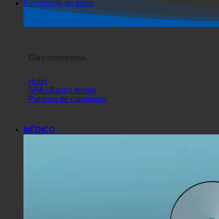
Espetáculo de terror
Gastronomia
Hotel
SPA | Banho termal
Parques de campismo
MÉDICO