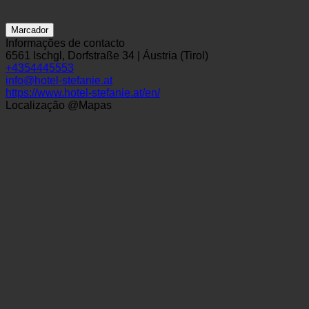
Marcador
Informações de contacto
6561 Ischgl, Dorfstraße 34 | Áustria (Tirol)
+4354445553
info@hotel-stefanie.at
https://www.hotel-stefanie.at/en/
Localização @Mapas