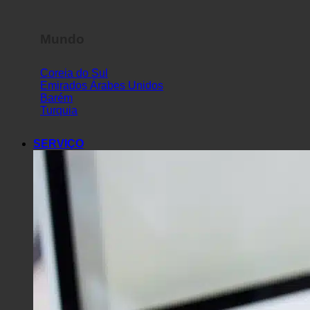
Mundo
Coreia do Sul
Emirados Árabes Unidos
Barém
Turquia
SERVIÇO