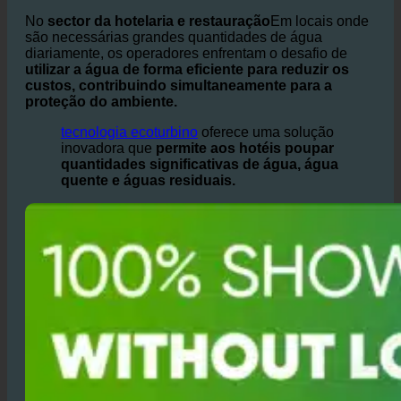
mundial.
No
sector da hotelaria e restauração
Em locais onde
são necessárias grandes quantidades de água
diariamente, os operadores enfrentam o desafio de
utilizar a água de forma eficiente para reduzir os
custos, contribuindo simultaneamente para a
proteção do ambiente.
tecnologia ecoturbino
oferece uma solução
inovadora que
permite aos hotéis poupar
quantidades significativas de água, água
quente e águas residuais.