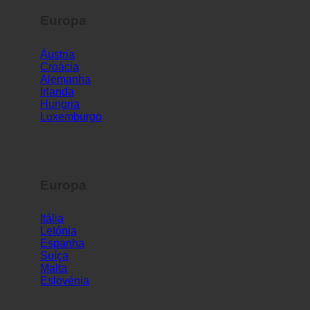
Europa
Áustria
Croácia
Alemanha
Irlanda
Hungria
Luxemburgo
Europa
Itália
Letónia
Espanha
Suíça
Malta
Eslovénia