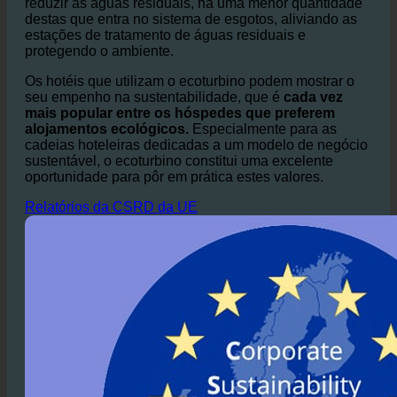
de gases com efeito de estufa.
Do mesmo modo, ao
reduzir as águas residuais, há uma menor quantidade
destas que entra no sistema de esgotos, aliviando as
estações de tratamento de águas residuais e
protegendo o ambiente.
Os hotéis que utilizam o ecoturbino podem mostrar o
seu empenho na sustentabilidade, que é
cada vez
mais popular entre os hóspedes que preferem
alojamentos ecológicos.
Especialmente para as
cadeias hoteleiras dedicadas a um modelo de negócio
sustentável, o ecoturbino constitui uma excelente
oportunidade para pôr em prática estes valores.
Relatórios da CSRD da UE