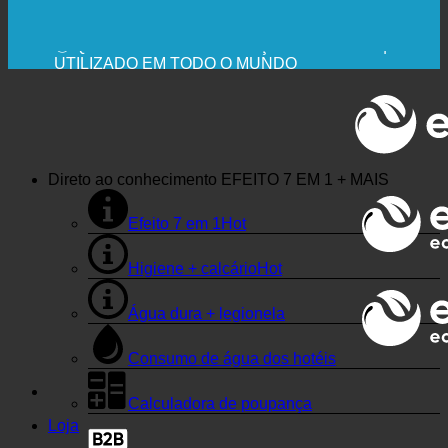
🔆 MÁXIMA HIGIENE SANITÁRIA
RECOMENDAÇÃO MÉDICA EXPRESSA
💧 POUPANÇA. SUSTENTÁVEL.
🌍 QUALIDADE + CONFIANÇA + GARANTIA |
UTILIZADO EM TODO O MUNDO
Direto ao conhecimento
EFEITO 7 EM 1 + MAIS
Efeito 7 em 1
Higiene + calcário
Água dura + legionela
Consumo de água dos hotéis
Calculadora de poupança
Loja