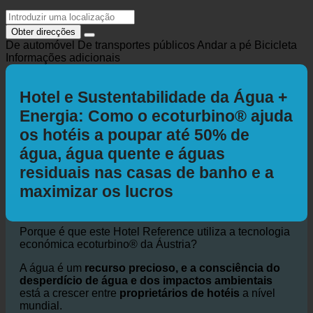
Obter direcções
De automóvel
De transportes públicos
Andar a pé
Bicicleta
Informações adicionais
Hotel e Sustentabilidade da Água +
Energia: Como o ecoturbino® ajuda
os hotéis a poupar até 50% de
água, água quente e águas
residuais nas casas de banho e a
maximizar os lucros
Porque é que este Hotel Reference utiliza a tecnologia
económica ecoturbino® da Áustria?
A água é um
recurso precioso, e a consciência do
desperdício de água e dos impactos ambientais
está a crescer entre
proprietários de hotéis
a nível