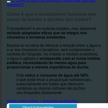
1. Como é que o ecoturbino® ajuda este parceiro
hoteleiro?
Como é que o ecoturbino® funciona nas
casas de banho e duches dos hotéis?
O ecoturbino® é um sistema simples, mas altamente
módulo adaptador eficaz que se integra nos
chuveiros e torneiras existentes.
Baseia-se na ideia de otimizar a relação entre a água e
o ar nos chuveiros e lavatórios, sem comprometer o
conforto do hóspede. Ao instalar o módulo ecoturbino,
a água é agitada e
enriquecido com ar numa turbina
estática, necessitando de menos água para
proporcionar a mesma experiência de duche.
Este
reduz o consumo de água até 50%,
o que pode levar a poupanças substanciais,
especialmente em hotéis que oferecem
centenas ou mesmo milhares de duches
aos hóspedes diariamente.
Visite a loja online + descubra as funções