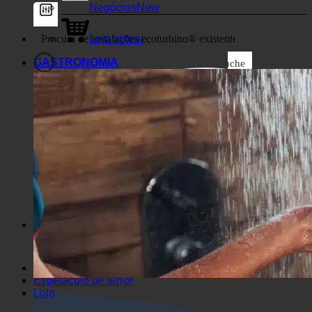
Negócios
Loja virtual
GASTRONOMIA
Suche
Filtros genéricos
Filtrar por tipo de post
personalizado
Excelente imagem
Suche auf Seiten
Suche im Titel
Entrar em artigos
Suche im Inhalt
Pesquisar no excerto
Espetáculo de terror
Loja