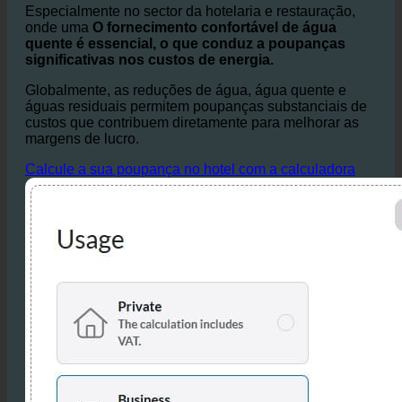
Especialmente no sector da hotelaria e restauração,
onde uma
O fornecimento confortável de água
quente é essencial, o que conduz a poupanças
significativas nos custos de energia.
Globalmente, as reduções de água, água quente e
águas residuais permitem poupanças substanciais de
custos que contribuem diretamente para melhorar as
margens de lucro.
Calcule a sua poupança no hotel com a calculadora