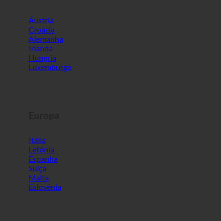
Luxemburgo
Europa
Itália
Letónia
Espanha
Suíça
Malta
Eslovénia
Mundo
Coreia do Sul
Emirados Árabes Unidos
Barém