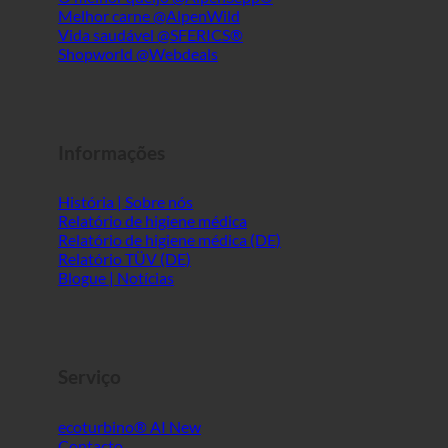
Informações
História | Sobre nós
Relatório de higiene médica
Relatório de higiene médica (DE)
Relatório TÜV (DE)
Blogue | Notícias
Serviço
ecoturbino® AI
Contacto
Aviso legal
Mapa do sítio
GTC
Privacidade dos dados