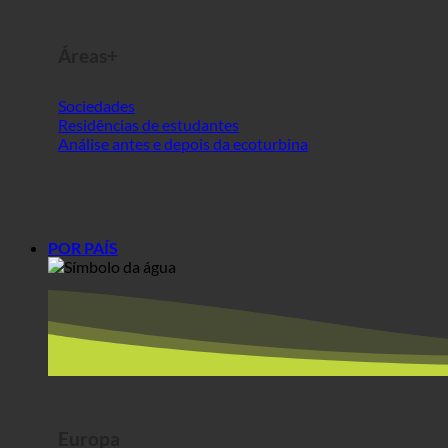
Análise antes e depois da ecoturbina
POR PAÍS
Europa
Áustria
Croácia
Alemanha
Irlanda
Hungria