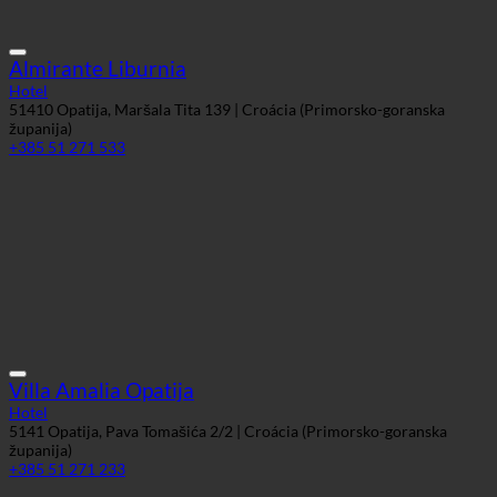
+385 51 271 533
Villa Amalia Opatija
Hotel
5141 Opatija, Pava Tomašića 2/2 | Croácia (Primorsko-goranska
županija)
+385 51 271 233