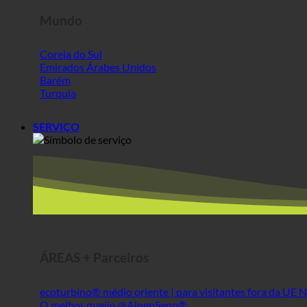
Turquia
SERVIÇO
ÁREAS + Parceiros
ecoturbino® médio oriente | para visitantes fora da UE
O melhor queijo @AlpenSepp®
Melhor carne @AlpenWild
Vida saudável @SFERICS®
Shopworld @Webdeals