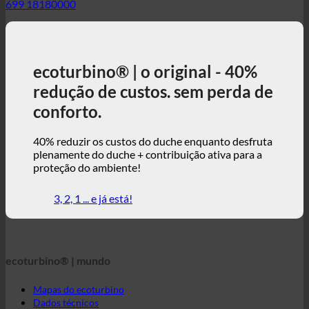
redução de custos. sem perda de
conforto.
40% reduzir os custos do duche enquanto desfruta
plenamente do duche + contribuição ativa para a
proteção do ambiente!
3, 2, 1 ... e já está!
ecoturbino® | mundo
Mapas do ecoturbino
Dados técnicos
Calculadora de poupança
Estudos de casos
FAQ | Perguntas frequentes
Loja virtual | inglês
ecoturbino® | direto