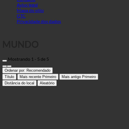
MUNDO
Mostrando 1 - 5 de 5
Ordenar por:
Recomendado
Título
Mais recente Primeiro
Mais antigo Primeiro
Distância do local
Aleatório
Almirante Liburnia
Hotel
51410 Opatija, Maršala Tita 139 | Croácia (Primorsko-goranska
županija)