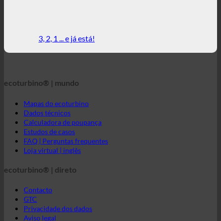
ecoturbino® | mundo
Mapas do ecoturbino
Dados técnicos
Calculadora de poupança
Estudos de casos
FAQ | Perguntas frequentes
Loja virtual | inglês
ecoturbino® | direto
Contacto
GTC
Privacidade dos dados
Aviso legal
ecoturbino® médio oriente
Mensagem direta para ecoturbino®