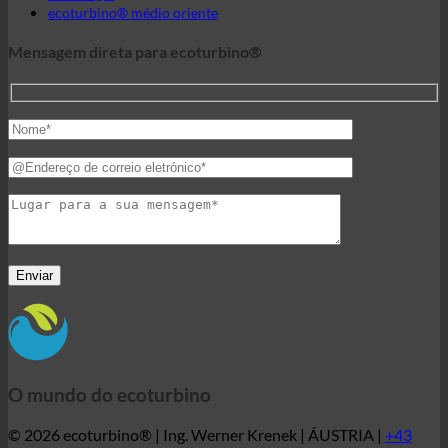
O mundo do ecoturbino
© 2026 ecoturbino® | Ing. Werner Krenek | ÁUSTRIA |
+43
699 18180000
ecoturbino® | o original - 40%