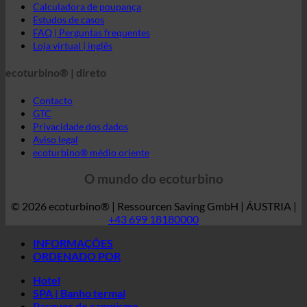
Contacto
GTC
Privacidade dos dados
Aviso legal
ecoturbino® médio oriente
O mundo do ecoturbino
© 2026 ecoturbino® | Ressourcen Saving GmbH | ÁUSTRIA |
+43 699 18180000
INFORMAÇÕES
ORDENADO POR
Hotel
SPA | Banho termal
Parques de campismo
Médico
Lares de idosos
Centro desportivo
Indústria
Sociedades
Residências de estudantes