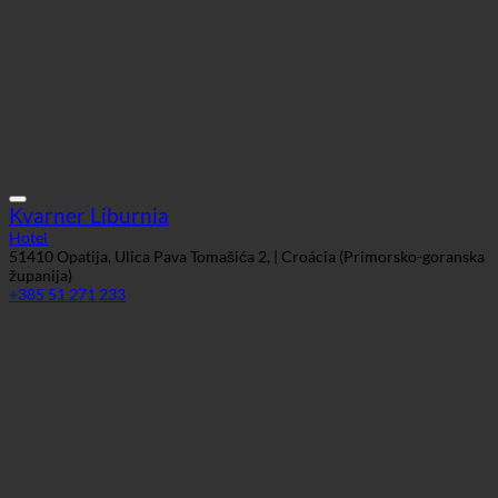
Kvarner Liburnia
Hotel
51410 Opatija, Ulica Pava Tomašića 2, | Croácia (Primorsko-goranska
županija)
+385 51 271 233
Amadria Park Hotel
Hotel
51410 Opatija, Viktora Cara Emina 6 | Croácia (Primorsko-goranska
županija)
+385 51 278 007