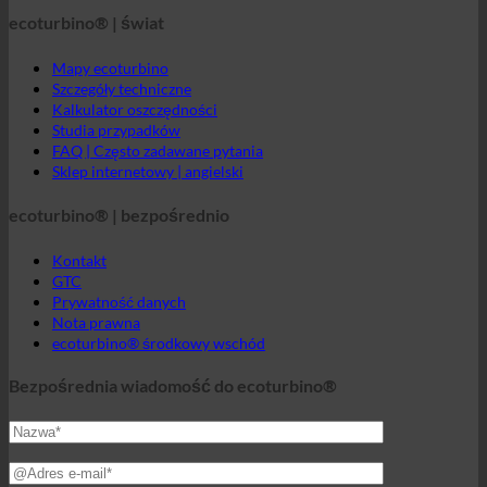
ecoturbino® | świat
Mapy ecoturbino
Szczegóły techniczne
Kalkulator oszczędności
Studia przypadków
FAQ | Często zadawane pytania
Sklep internetowy | angielski
ecoturbino® | bezpośrednio
Kontakt
GTC
Prywatność danych
Nota prawna
ecoturbino® środkowy wschód
Bezpośrednia wiadomość do ecoturbino®