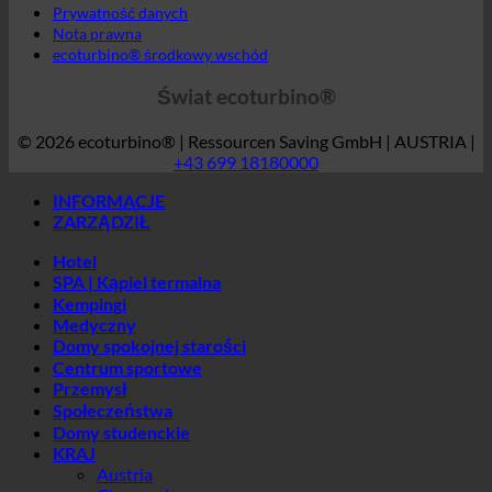
GTC
Prywatność danych
Nota prawna
ecoturbino® środkowy wschód
Świat ecoturbino®
© 2026 ecoturbino® | Ressourcen Saving GmbH | AUSTRIA |
+43 699 18180000
INFORMACJE
ZARZĄDZIŁ
Hotel
SPA | Kąpiel termalna
Kempingi
Medyczny
Domy spokojnej starości
Centrum sportowe
Przemysł
Społeczeństwa
Domy studenckie
KRAJ
Austria