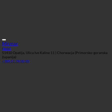
Mirmar
Hotel
51410 Opatija, Ulica Ive Kaline 11 | Chorwacja (Primorsko-goranska
županija)
+385 51 28 00 00