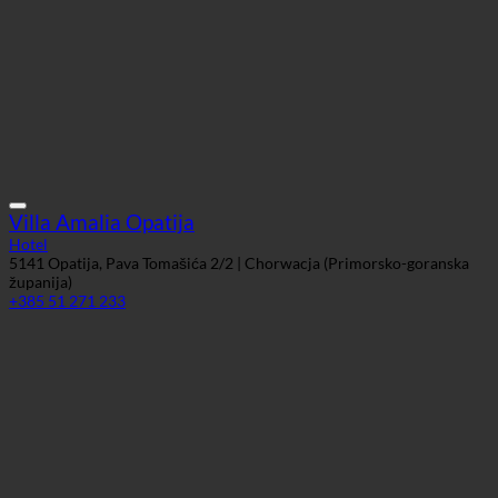
Villa Amalia Opatija
Hotel
5141 Opatija, Pava Tomašića 2/2 | Chorwacja (Primorsko-goranska
županija)
+385 51 271 233