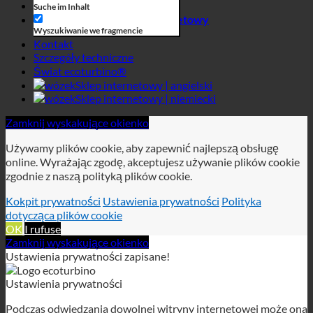
Biznes
Suche im Inhalt
Sklep internetowy
Wyszukiwanie we fragmencie
Kontakt
Szczegóły techniczne
Świat ecoturbino®
Sklep internetowy | angielski
Sklep internetowy | niemiecki
Zamknij wyskakujące okienko
Używamy plików cookie, aby zapewnić najlepszą obsługę
online. Wyrażając zgodę, akceptujesz używanie plików cookie
zgodnie z naszą polityką plików cookie.
Kokpit prywatności
Ustawienia prywatności
Polityka
dotycząca plików cookie
OK
I rufuse
Zamknij wyskakujące okienko
Ustawienia prywatności zapisane!
Ustawienia prywatności