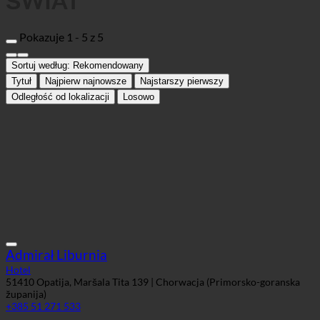
ŚWIAT
Pokazuje 1 - 5 z 5
Sortuj według:
Rekomendowany
Tytuł
Najpierw najnowsze
Najstarszy pierwszy
Odległość od lokalizacji
Losowo
Admirał Liburnia
Hotel
51410 Opatija, Maršala Tita 139 | Chorwacja (Primorsko-goranska
županija)
+385 51 271 533