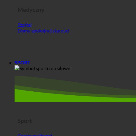
Medyczny
Szpital
Domy spokojnej starości
SPORT
Sport