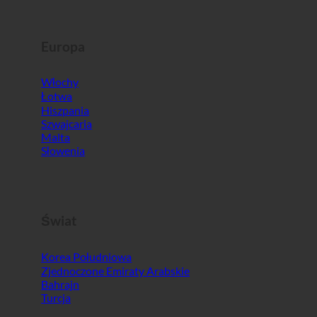
Europa
Włochy
Łotwa
Hiszpania
Szwajcaria
Malta
Słowenia
Świat
Korea Południowa
Zjednoczone Emiraty Arabskie
Bahrajn
Turcja