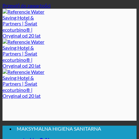
Przewiń do zawartości
MAKSYMALNA HIGIENA SANITARNA
✚ WYRAŹNIE ZALECANE Z MEDYCZNEGO PUNKTU