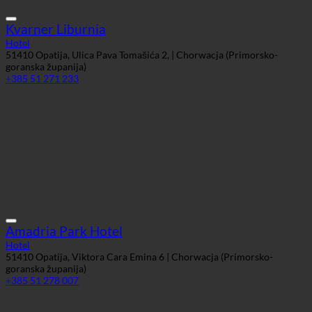
Kvarner Liburnia
Hotel
51410 Opatija, Ulica Pava Tomašića 2, | Chorwacja (Primorsko-
goranska županija)
+385 51 271 233
Amadria Park Hotel
Hotel
51410 Opatija, Viktora Cara Emina 6 | Chorwacja (Primorsko-
goranska županija)
+385 51 278 007