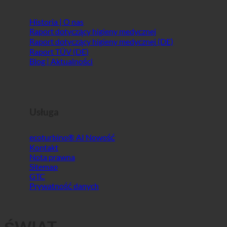
Info
Historia | O nas
Raport dotyczący higieny medycznej
Raport dotyczący higieny medycznej (DE)
Raport TÜV (DE)
Blog | Aktualności
Usługa
ecoturbino® AI
Kontakt
Nota prawna
Sitemap
GTC
Prywatność danych