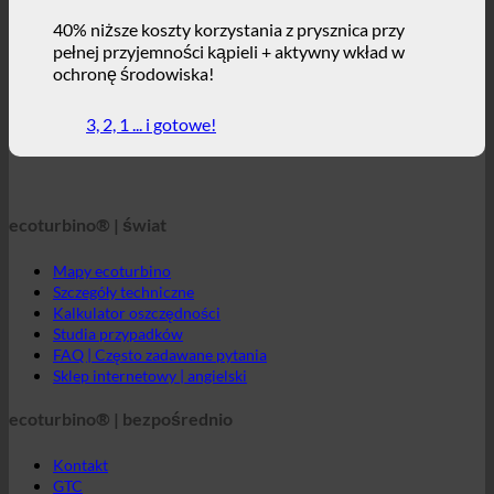
40% niższe koszty korzystania z prysznica przy
pełnej przyjemności kąpieli + aktywny wkład w
ochronę środowiska!
3, 2, 1 ... i gotowe!
ecoturbino® | świat
Mapy ecoturbino
Szczegóły techniczne
Kalkulator oszczędności
Studia przypadków
FAQ | Często zadawane pytania
Sklep internetowy | angielski
ecoturbino® | bezpośrednio
Kontakt