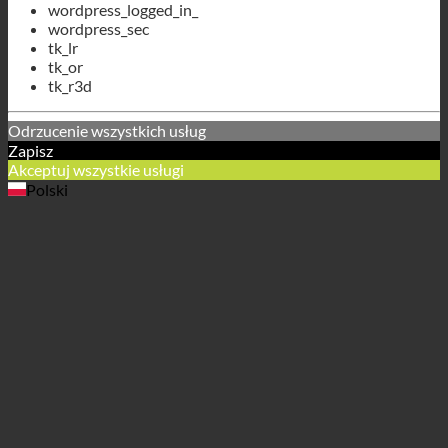
wordpress_logged_in_
wordpress_sec
tk_lr
tk_or
tk_r3d
Odrzucenie wszystkich usług
Zapisz
Akceptuj wszystkie usługi
Polski