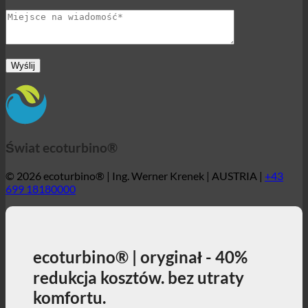
Świat ecoturbino®
© 2026 ecoturbino® | Ing. Werner Krenek | AUSTRIA |
+43
699 18180000
ecoturbino® | oryginał - 40%
redukcja kosztów. bez utraty
komfortu.