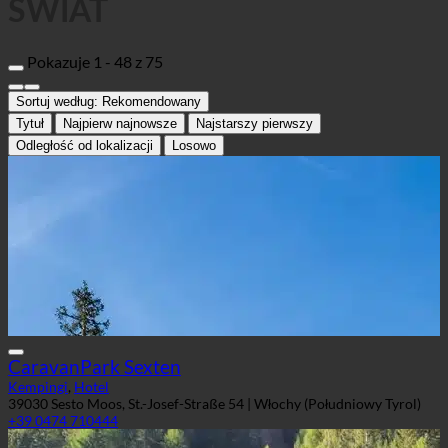
ŚWIAT
Pokazuje 1 - 48 z 75
Sortuj według:
Rekomendowany
Tytuł
Najpierw najnowsze
Najstarszy pierwszy
Odległość od lokalizacji
Losowo
CaravanPark Sexten
Kempingi
,
Hotel
39030 Sesto Moos, St.-Josef-Straße 54 | Włochy (Południowy Tyrol)
+39 0474 710444