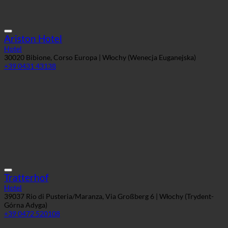
Ariston Hotel
Hotel
30020 Bibione, Corso Europa | Włochy (Wenecja Euganejska)
+39 0431 43138
Tratterhof
Hotel
39037 Rio di Pusteria/Maranza, Via Großberg 6 | Włochy (Trydent-
Górna Adyga)
+39 0472 520108