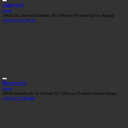
Jägerhof
Hotel
39015 St. Leonhard, Walten 80 | Włochy (Trydent-Górna Adyga)
+39 0473 65 62 50
Baumwirt
Hotel
39040 Kastelruth, St Michael 12 | Włochy (Trydent-Górna Adyga)
+39 0471 700 088