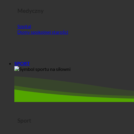
Medyczny
Szpital
Domy spokojnej starości
SPORT
Sport