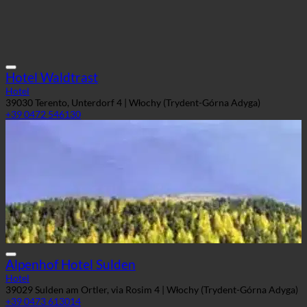
Hotel Waldtrast
Hotel
39030 Terento, Unterdorf 4 | Włochy (Trydent-Górna Adyga)
+39 0472 546130
Alpenhof Hotel Sulden
Hotel
39029 Sulden am Ortler, via Rosim 4 | Włochy (Trydent-Górna Adyga)
+39 0473 613014