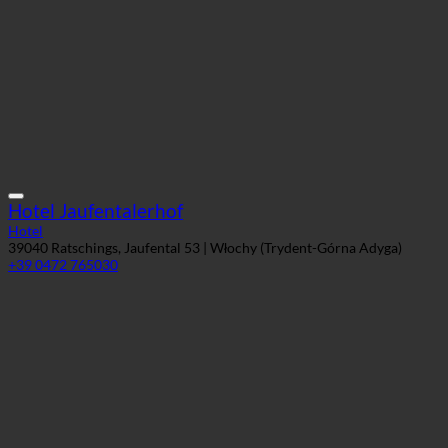
Hotel Jaufentalerhof
Hotel
39040 Ratschings, Jaufental 53 | Włochy (Trydent-Górna Adyga)
+39 0472 765030