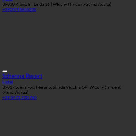
39030 Kiens, Im Linda 16 | Włochy (Trydent-Górna Adyga)
+3904745655230
Schenna Resort
Hotel
39017 Scena koło Merano, Strada Vecchia 14 | Włochy (Trydent-
Górna Adyga)
+39 0473 230 760