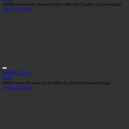
39048 wolkenstein, Nivesstraße 4 | Włochy (Trydent-Górna Adyga)
+39 471 773329
Hotel Clara
Hotel
39040 vahm, Brennerstr. 64 | Włochy (Trydent-Górna Adyga)
+39 0472 833777