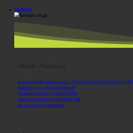
SERWIS
AREAS + Partnerzy
ecoturbino® middle east | dla odwiedzających spoza UE
Najlepszy ser @AlpenSepp®
Najlepsze mięso @AlpenWild
Zdrowy tryb życia @SFERICS®
Shopworld @Webdeals