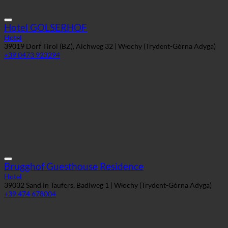
Hotel GOLSERHOF
Hotel
39019 Dorf Tirol (BZ), Aichweg 32 | Włochy (Trydent-Górna Adyga)
+39 0473 923294
Brugghof Guesthouse Residence
Hotel
39032 Sand in Taufers, Badlweg 1 | Włochy (Trydent-Górna Adyga)
+39 474 678004