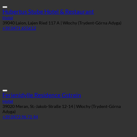
Hubertus Stube Hotel & Restaurant
Hotel
39040 Laion, Lajen Ried 117 A | Włochy (Trydent-Górna Adyga)
+39 0471 655612
Ferienidylle Residence Gstrein
Hotel
39020 Meran, St.-Jakob-Straße 12-14 | Włochy (Trydent-Górna
Adyga)
+39 0473 96 71 44