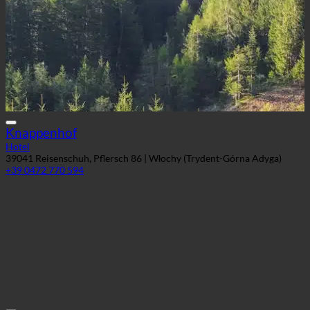
Knappenhof
Hotel
39041 Reisenschuh, Pflersch 86 | Włochy (Trydent-Górna Adyga)
+39 0472 770 594