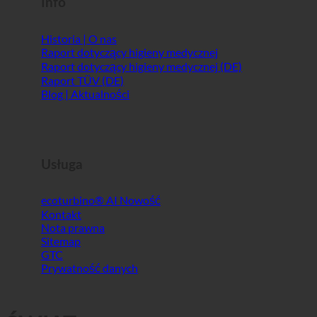
Info
Historia | O nas
Raport dotyczący higieny medycznej
Raport dotyczący higieny medycznej (DE)
Raport TÜV (DE)
Blog | Aktualności
Usługa
ecoturbino® AI
Kontakt
Nota prawna
Sitemap
GTC
Prywatność danych