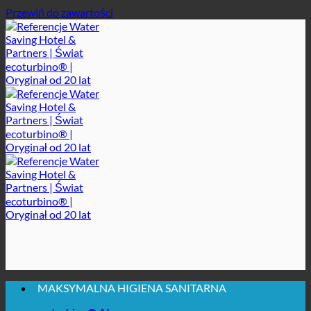
Przewiń do zawartości
MAKSYMALNA HIGIENA SANITARNA
✚ WYRAŹNIE ZALECANE Z MEDYCZNEGO PUNKTU