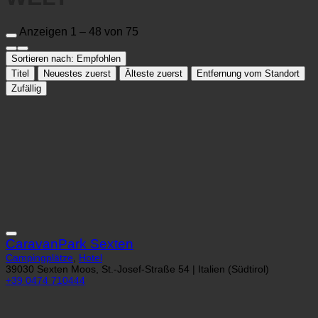
Anzeigen 1 – 48 von 75
Sortieren nach:
Empfohlen
Titel
Neuestes zuerst
Älteste zuerst
Entfernung vom Standort
Zufällig
CaravanPark Sexten
Campingplätze
,
Hotel
39030 Sexten Moos, St.-Josef-Straße 54 | Italien (Südtirol)
+39 0474 710444