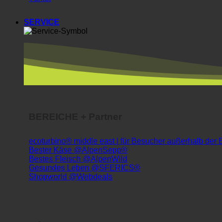
SERVICE
BEREICHE + Partner
ecoturbino® middle east | für Besucher außerhalb der
Bester Käse @AlpenSepp®
Bestes Fleisch @AlpenWild
Gesundes Leben @SFERICS®
Shopworld @Webdeals