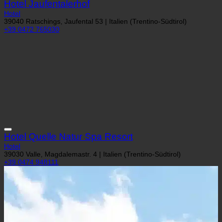
Hotel Jaufentalerhof
Hotel
39040 Ratschings, Jaufental 53 | Italien (Trentino-Südtirol)
+39 0472 765030
Hotel Quelle Natur Spa Resort
Hotel
39030 Valle, Magdalemastr. 4 | Italien (Trentino-Südtirol)
+39 0474 948111