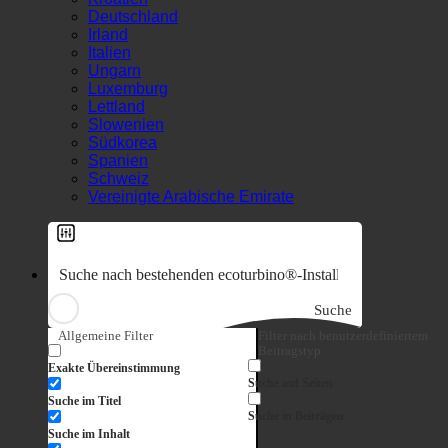
Südkorea
Spanien
Schweiz
Vereinigte Arabische Emirate
Suche
Allgemeine Filter
Filter nach benutzerdefiniertem
Beitragstyp
Exakte Übereinstimmung
Suche auf Seiten
Suche im Titel
Suche in Beiträgen
Suche im Inhalt
Suche im Auszug
7-in-1-Effekt
Hygiene + Kalkablagerung
Hartes Wasser + Legionellen
Wasserverbrauch im Hotel
Rechner zum Sparen