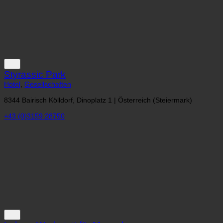
Styrassic Park
Hotel
,
Gesellschaften
8344 Bairisch Kölldorf, Dinoplatz 1 | Österreich (Steiermark)
+43 (0)3159 28750
LebensWerkstatt für Menschen
Gesellschaften
74080 Heilbronn, Längelterstraße 188 | Deutschland (Baden-
Württemberg)
+49 7131 4704 0