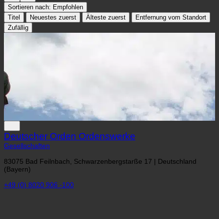
Deutscher Orden Ordenswerke
Gesellschaften
83075 Bad Feilnbach, Schwarzenbergstarße 17 | Deutschland
(Bayern)
+49 (0) 8020 906 -100