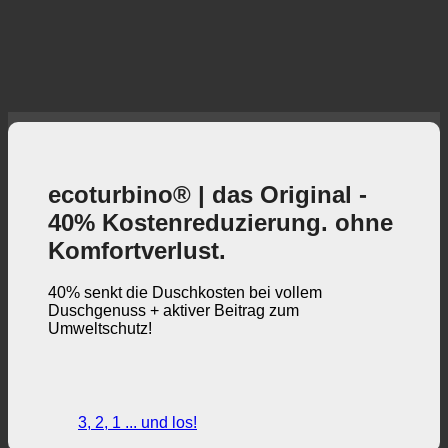
ecoturbino® | das Original -
40% Kostenreduzierung. ohne
Komfortverlust.
40% senkt die Duschkosten bei vollem
Duschgenuss + aktiver Beitrag zum
Umweltschutz!
3, 2, 1 ... und los!
ecoturbino® | Welt
ecoturbino® Karten
Technische Einzelheiten
Ersparnis-Rechner