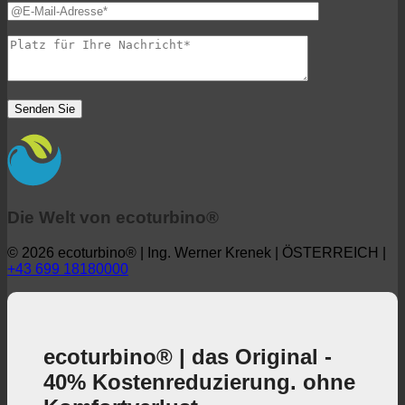
Die Welt von ecoturbino®
© 2026 ecoturbino® | Ing. Werner Krenek | ÖSTERREICH |
+43 699 18180000
ecoturbino® | das Original -
40% Kostenreduzierung. ohne
Komfortverlust.
40% senkt die Duschkosten bei vollem
Duschgenuss + aktiver Beitrag zum
Umweltschutz!
3, 2, 1 ... und los!