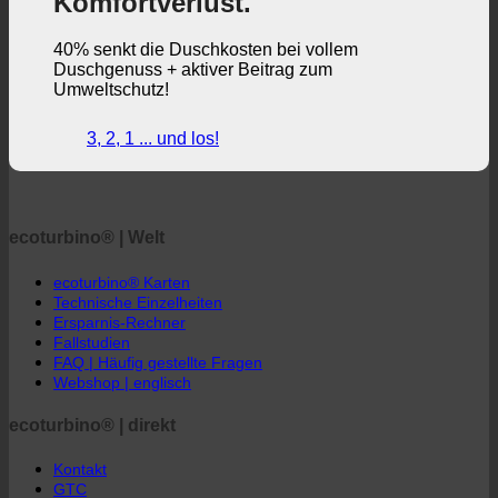
ecoturbino® | Welt
ecoturbino® Karten
Technische Einzelheiten
Ersparnis-Rechner
Fallstudien
FAQ | Häufig gestellte Fragen
Webshop | englisch
ecoturbino® | direkt
Kontakt
GTC
Datenschutz
Rechtlicher Hinweis
ecoturbino® Mittlerer Osten
Die Welt von ecoturbino®
© 2026 ecoturbino® | Ressourcen Saving GmbH | AUSTRIA