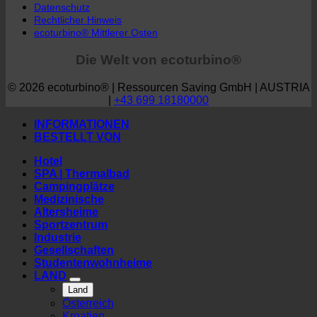
|
+43 699 18180000
INFORMATIONEN
BESTELLT VON
Hotel
SPA | Thermalbad
Campingplätze
Medizinische
Altersheime
Sportzentrum
Industrie
Gesellschaften
Studentenwohnheime
LAND
Land
Österreich
Kroatien
Deutschland
Irland
Italien
Ungarn
Luxemburg
Lettland
Slowenien