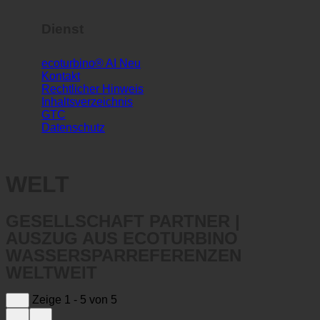
Inhaltsverzeichnis
GTC
Datenschutz
WELT
GESELLSCHAFT PARTNER |
AUSZUG AUS ECOTURBINO
WASSERSPARREFERENZEN
WELTWEIT
Zeige 1 - 5 von 5
Sortieren nach:
Empfohlen
Titel
Neuestes zuerst
Älteste zuerst
Entfernung vom Standort
Zufällig