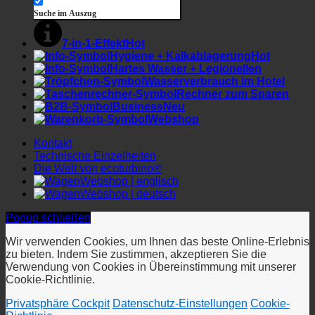
Business
Webshop
Kontakt
Technische Einzelheiten
Die Welt von ecoturbino®
Webshop | englisch
Webshop | deutsch
Popup schließen
Wir verwenden Cookies, um Ihnen das beste Online-Erlebnis
zu bieten. Indem Sie zustimmen, akzeptieren Sie die
Verwendung von Cookies in Übereinstimmung mit unserer
Cookie-Richtlinie.
Privatsphäre Cockpit
Datenschutz-Einstellungen
Cookie-
Richtlinie
OK
Ich rüffle
Popup schließen
Datenschutzeinstellungen gespeichert!
Datenschutz-Einstellungen
Wenn Sie eine Website besuchen, kann diese Informationen