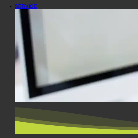
BEREICHE + Partner
ecoturbino® middle east | für Besucher außerhalb der
Bester Käse @AlpenSepp®
Bestes Fleisch @AlpenWild