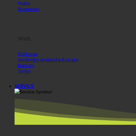
Südkorea
Vereinigte Arabische Emirate
Bahrain
Türkei
SERVICE
BEREICHE + Partner
ecoturbino® middle east | für Besucher außerhalb der E
Bester Käse @AlpenSepp®
Bestes Fleisch @AlpenWild
Gesundes Leben @SFERICS®