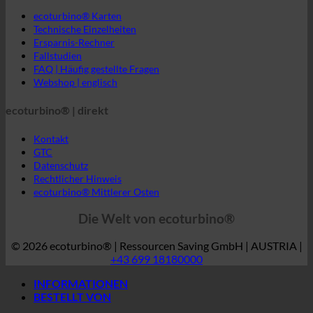
ecoturbino® | direkt
Kontakt
GTC
Datenschutz
Rechtlicher Hinweis
ecoturbino® Mittlerer Osten
Die Welt von ecoturbino®
© 2026 ecoturbino® | Ressourcen Saving GmbH | AUSTRIA |
+43 699 18180000
INFORMATIONEN
BESTELLT VON
Hotel
SPA | Thermalbad
Campingplätze
Medizinische
Altersheime
Sportzentrum
Industrie
Gesellschaften