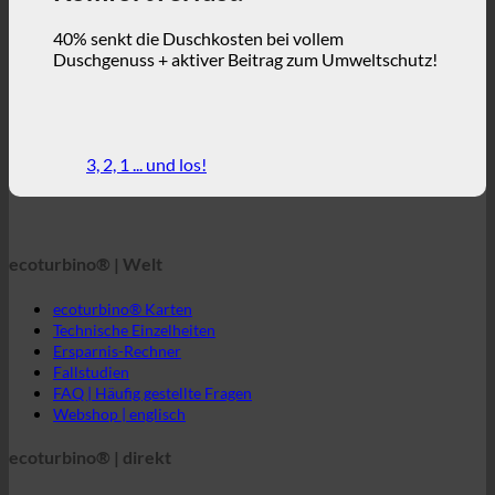
3, 2, 1 ... und los!
ecoturbino® | Welt
ecoturbino® Karten
Technische Einzelheiten
Ersparnis-Rechner
Fallstudien
FAQ | Häufig gestellte Fragen
Webshop | englisch
ecoturbino® | direkt
Kontakt
GTC
Datenschutz
Rechtlicher Hinweis
ecoturbino® Mittlerer Osten
Direkte Nachricht an ecoturbino®