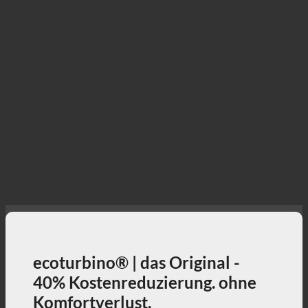
ecoturbino® | das Original -
40% Kostenreduzierung. ohne
Komfortverlust.
40% senkt die Duschkosten bei vollem
Duschgenuss + aktiver Beitrag zum Umweltschutz!