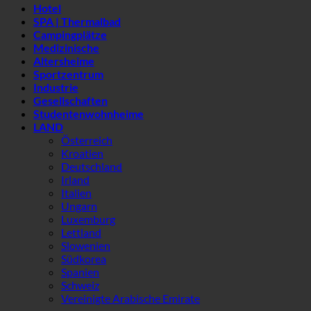
Studentenwohnheime
LAND
Österreich
Kroatien
Deutschland
Irland
Italien
Ungarn
Luxemburg
Lettland
Slowenien
Südkorea
Spanien
Schweiz
Vereinigte Arabische Emirate
Suche
Allgemeine Filter
Filter nach benutzerdefiniertem
Beitragstyp
7-in-1-Effekt