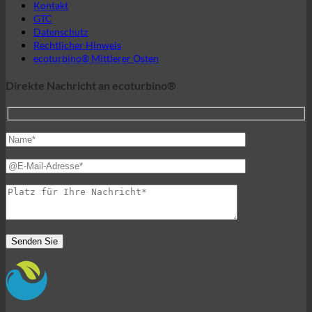
Die Welt von ecoturbino®
© 2026 ecoturbino® | Ing. Werner Krenek | ÖSTERREICH |
+43 699 18180000