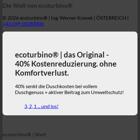
ecoturbino® | das Original -
40% Kostenreduzierung. ohne
Komfortverlust.
40% senkt die Duschkosten bei vollem
Duschgenuss + aktiver Beitrag zum Umweltschutz!
3, 2, 1 ... und los!
ecoturbino® | Welt
ecoturbino® Karten
Technische Einzelheiten
Ersparnis-Rechner
Fallstudien
FAQ | Häufig gestellte Fragen
Webshop | englisch