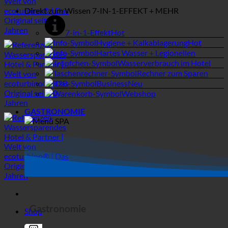
Business
Webshop
GASTRONOMIE
Gastronomie
Shop
Hotel
SPA | Thermalbad
Campingplätze
Suche
Allgemeine Filter
Filter nach benutzerdefiniertem
MEDIZINISCH
Beitragstyp
Exakte Übereinstimmung