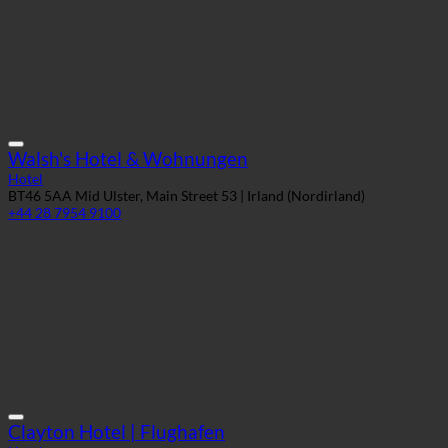
Walsh's Hotel & Wohnungen
Hotel
BT46 5AA Mid Ulster, Main Street 53 | Irland (Nordirland)
+44 28 7954 9100
Clayton Hotel | Flughafen
Hotel
K67 X3H5 Dublin, Stockhole Lane, Swords | Irland (Grafschaft Dublin)
+353 (0)1 871 1000