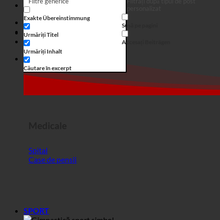
Căutare în excerpt
Medicale
Spital
Case de pensii
SPORT