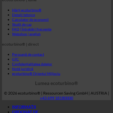
Webshop | english
ecoturbino® | direct
Persoană de contact
GTC
Confidențialitatea datelor
Notă juridică
ecoturbino® Orientul Mijlociu
Lumea ecoturbino®
© 2026 ecoturbino® | Ressourcen Saving GmbH | AUSTRIA |
+43 699 18180000
INFORMAȚII
ORDONAT DE
Hotel
SPA | Baie termală
Campinguri
Medicale
Case de pensii
Centrul sportiv