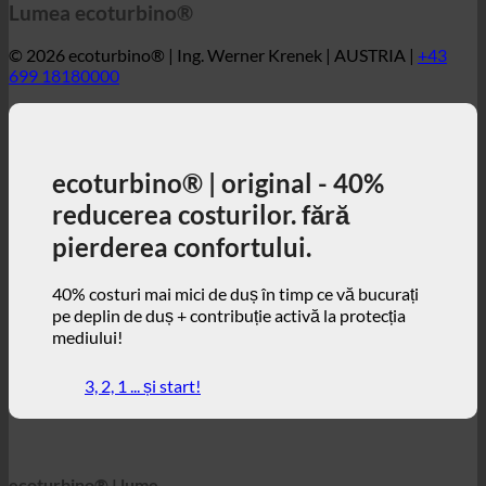
ecoturbino® | original - 40%
reducerea costurilor. fără
pierderea confortului.
40% costuri mai mici de duș în timp ce vă bucurați
pe deplin de duș + contribuție activă la protecția
mediului!
3, 2, 1 ... și start!
ecoturbino® | lume
Hărți ecoturbino®
Detalii tehnice
Calculator de economii
Studii de caz
FAQ | Întrebări frecvente