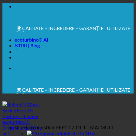
🔆 IGIENĂ SANITARĂ MAXIMĂ
✚ RECOMANDAT ÎN MOD EXPRES DIN PUNCT DE
VEDERE MEDICAL
ecoturbino® AI
💧 ECONOMISIRE. SUSTENABIL.
ȘTIRI | Blog
🌍 CALITATE + ÎNCREDERE + GARANȚIE | UTILIZATE
ÎN ÎNTREAGA LUME
🔆 IGIENĂ SANITARĂ MAXIMĂ
✚ RECOMANDAT ÎN MOD EXPRES DIN PUNCT DE
VEDERE MEDICAL
💧 ECONOMISIRE. SUSTENABIL.
🌍 CALITATE + ÎNCREDERE + GARANȚIE | UTILIZATE
ÎN ÎNTREAGA LUME
Direct la cunoștințe
EFECT 7-IN-1 + MAI MULT
Efect 7 în 1
Igienă + calcar
Apă dură + legionella
Consumul de apă al hotelului
Calculator de
economisire
Afaceri