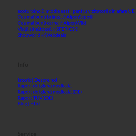
Info
Istoric | Despre noi
Raport de igienă medicală
Raport de igienă medicală (DE)
Raport TÜV (DE)
Blog | Știri
Service
ecoturbino® AI
Persoană de contact
Notă juridică
Harta site-ului
GTC