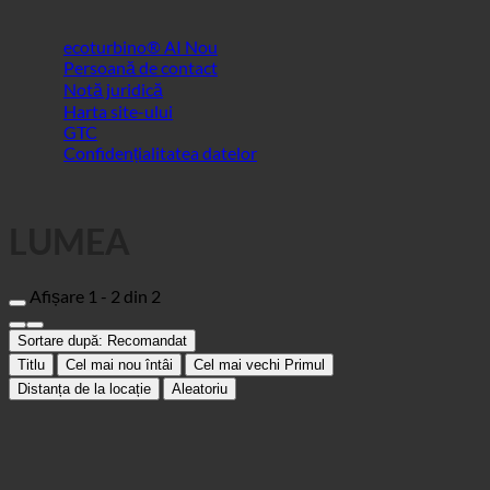
Confidențialitatea datelor
LUMEA
Afișare 1 - 2 din 2
Sortare după:
Recomandat
Titlu
Cel mai nou întâi
Cel mai vechi Primul
Distanța de la locație
Aleatoriu
Walsh's Hotel & Apartments