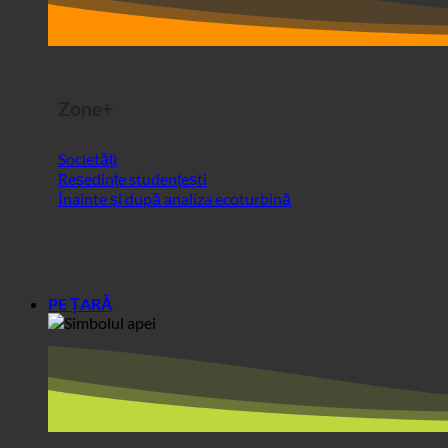
Societăți
Reședințe studențești
Înainte și după analiza ecoturbină
PE ȚARĂ
Europa
Austria
Croația