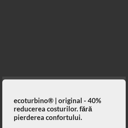
ecoturbino® | original - 40%
reducerea costurilor. fără
pierderea confortului.
40% costuri mai mici de duș în timp ce vă bucurați
pe deplin de duș + contribuție activă la protecția
mediului!