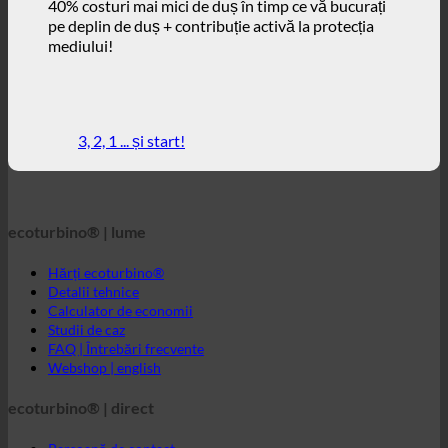
3, 2, 1 ... și start!
ecoturbino® | lume
Hărți ecoturbino®
Detalii tehnice
Calculator de economii
Studii de caz
FAQ | Întrebări frecvente
Webshop | english
ecoturbino® | direct
Persoană de contact
GTC
Confidențialitatea datelor
Notă juridică
ecoturbino® Orientul Mijlociu
Mesaj direct către ecoturbino®