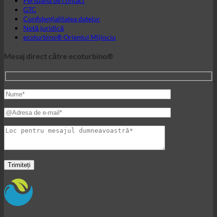
Lumea ecoturbino®
© 2026 ecoturbino® | Ing. Werner Krenek | AUSTRIA |
+43
699 18180000