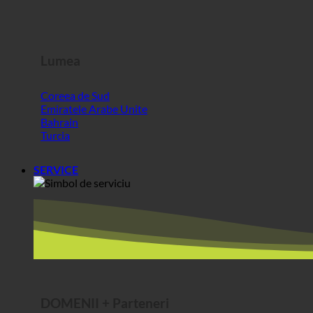
Coreea de Sud
Emiratele Arabe Unite
Bahrain
Turcia
SERVICE
DOMENII + Parteneri
ecoturbino® middle east | pentru vizitatorii din afara UE
Cea mai bună brânză @AlpenSepp®
Cea mai bună carne @AlpenWild
Viață sănătoasă @SFERICS®
Shopworld @Webdeals