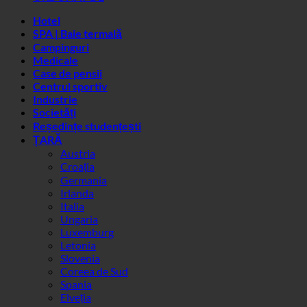
Industrie
Societăți
Reședințe studențești
ȚARĂ
Austria
Croația
Germania
Irlanda
Italia
Ungaria
Luxemburg
Letonia
Slovenia
Coreea de Sud
Spania
Elveția
Emiratele Arabe Unite
Urmăriți