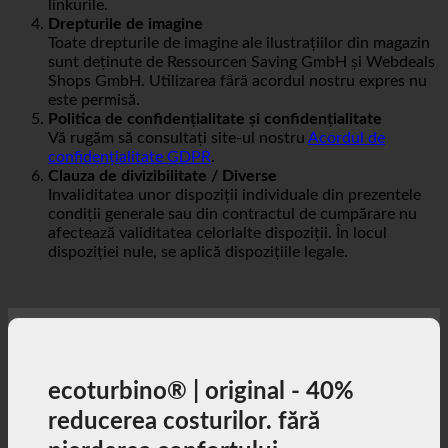
tuturor conținuturilor acestor pagini către care conduc
linkurile.
Drepturile de imagine
Toate drepturile de imagine ale ilustrațiilor din magazin
sunt deținute de Ressourcen Saving GmbH și Webdeals
Shops GmbH. Utilizarea fără acordul nostru expres nu
este permisă.
Politica de confidențialitate și confidențialitate
Vă rugăm să consultați site-ul nostru
Acordul de
confidențialitate GDPR
.
Clauza de divizibilitate / Diverse
Invaliditatea unor dispoziții individuale din prezentele
condiții generale sau din contractul de cumpărare nu
afectează validitatea celorlalte dispoziții. În locul
dispoziției nule, se aplică dispozițiile legale.
ecoturbino® | original - 40%
reducerea costurilor. fără