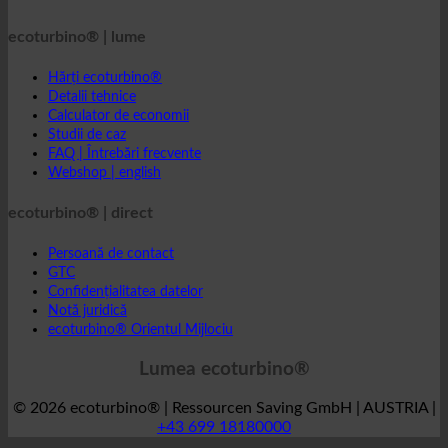
ecoturbino® | lume
Hărți ecoturbino®
Detalii tehnice
Calculator de economii
Studii de caz
FAQ | Întrebări frecvente
Webshop | english
ecoturbino® | direct
Persoană de contact
GTC
Confidențialitatea datelor
Notă juridică
ecoturbino® Orientul Mijlociu
Lumea ecoturbino®
© 2026 ecoturbino® | Ressourcen Saving GmbH | AUSTRIA |
+43 699 18180000