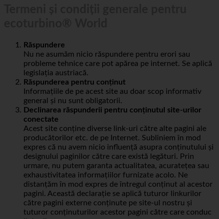
Termeni și condiții generale pentru
ecoturbino® World
Răspundere
Nu ne asumăm nicio răspundere pentru erori sau
probleme tehnice care pot apărea pe internet. Se aplică
legislația austriacă.
Răspunderea pentru conținut
Informațiile de pe acest site au doar scop informativ
general și nu sunt obligatorii.
Declinarea răspunderii pentru conținutul site-urilor
conectate
Acest site conține diverse link-uri către alte pagini ale
producătorilor etc. de pe Internet. Subliniem în mod
expres că nu avem nicio influență asupra conținutului și
designului paginilor către care există legături. Prin
urmare, nu putem garanta actualitatea, acuratețea sau
exhaustivitatea informațiilor furnizate acolo. Ne
distanțăm în mod expres de întregul conținut al acestor
pagini. Această declarație se aplică tuturor linkurilor
către pagini externe conținute pe site-ul nostru și