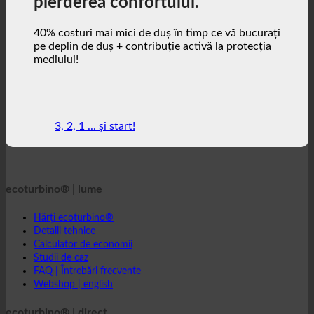
pierderea confortului.
40% costuri mai mici de duș în timp ce vă bucurați
pe deplin de duș + contribuție activă la protecția
mediului!
3, 2, 1 ... și start!
ecoturbino® | lume
Hărți ecoturbino®
Detalii tehnice
Calculator de economii
Studii de caz
FAQ | Întrebări frecvente
Webshop | english