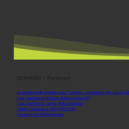
DOMENII + Parteneri
ecoturbino® middle east | pentru vizitatorii din afara 
Cea mai bună brânză @AlpenSepp®
Cea mai bună carne @AlpenWild
Viață sănătoasă @SFERICS®
Shopworld @Webdeals