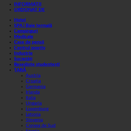
INFORMAȚII
ORDONAT DE
Hotel
SPA | Baie termală
Campinguri
Medicale
Case de pensii
Centrul sportiv
Industrie
Societăți
Reședințe studențești
ȚARĂ
Austria
Croația
Germania
Irlanda
Italia
Ungaria
Luxemburg
Letonia
Slovenia
Coreea de Sud