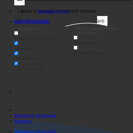
Afaceri
Magazin online
Urmăriți
GASTRONOMIE
Filtre generice
Filtrați după tipul de post
personalizat
Exakte Übereinstimmung
Sușă pe pagini
Urmăriți Titel
Accesați Beiträgen
Urmăriți Inhalt
Căutare în excerpt
Spectacol de groază
Magazin