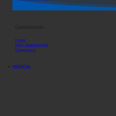
Spectacol de groază
Gastronomie
Hotel
SPA | Baie termală
Campinguri
MEDICAL