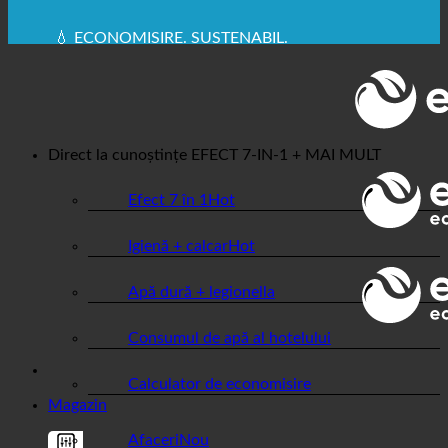
✚ RECOMANDAT ÎN MOD EXPRES DIN PUNCT DE
VEDERE MEDICAL
💧 ECONOMISIRE. SUSTENABIL.
🌍 CALITATE + ÎNCREDERE + GARANȚIE | UTILIZATE
ÎN ÎNTREAGA LUME
Direct la cunoștințe
EFECT 7-IN-1 + MAI MULT
Efect 7 în 1
Igienă + calcar
Apă dură + legionella
Consumul de apă al hotelului
Calculator de economisire
Magazin