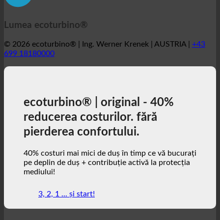
Lumea ecoturbino®
© 2026 ecoturbino® | Ing. Werner Krenek | AUSTRIA |
+43
699 18180000
ecoturbino® | original - 40%
reducerea costurilor. fără
pierderea confortului.
40% costuri mai mici de duș în timp ce vă bucurați
pe deplin de duș + contribuție activă la protecția
mediului!
3, 2, 1 ... și start!