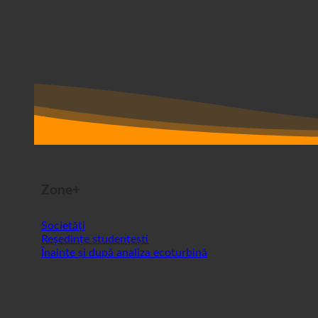
Zone+
Societăți
Reședințe studențești
Înainte și după analiza ecoturbină