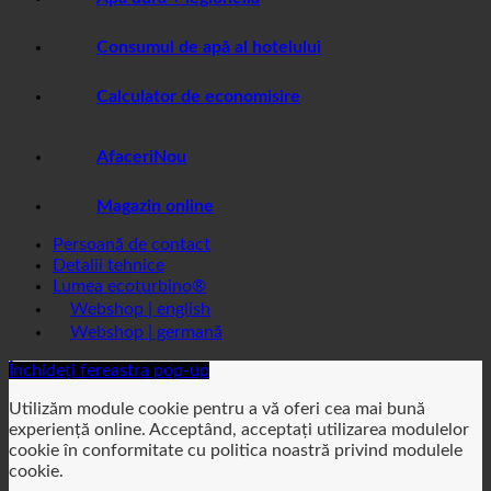
Apă dură + legionella
Consumul de apă al hotelului
Calculator de economisire
Afaceri
Magazin online
Persoană de contact
Detalii tehnice
Lumea ecoturbino®
Webshop | english
Webshop | germană
Închideți fereastra pop-up
Utilizăm module cookie pentru a vă oferi cea mai bună
experiență online. Acceptând, acceptați utilizarea modulelor
cookie în conformitate cu politica noastră privind modulele
cookie.