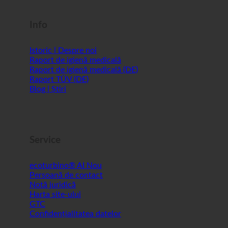
Info
Istoric | Despre noi
Raport de igienă medicală
Raport de igienă medicală (DE)
Raport TÜV (DE)
Blog | Știri
Service
ecoturbino® AI
Persoană de contact
Notă juridică
Harta site-ului
GTC
Confidențialitatea datelor