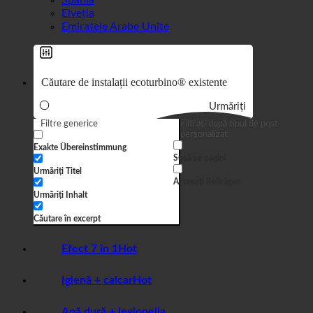
Spania
Elveția
Emiratele Arabe Unite
Urmăriți
Filtre generice
Filtrați după tipul de post
personalizat
Exakte Übereinstimmung
Sușă pe pagini
Urmăriți Titel
Accesați Beiträgen
Urmăriți Inhalt
Căutare în excerpt
Efect 7 în 1
Igienă + calcar