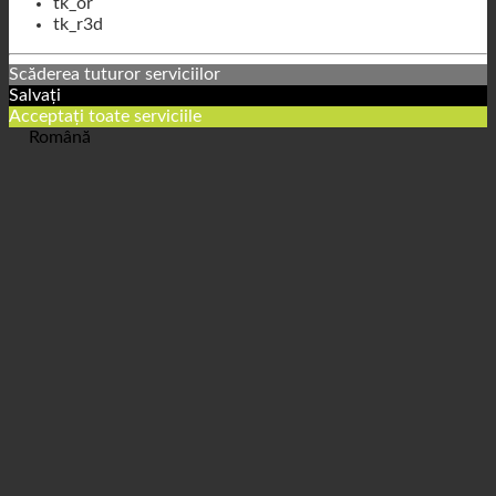
tk_lr
tk_or
tk_r3d
Scăderea tuturor serviciilor
Salvați
Acceptați toate serviciile
Română