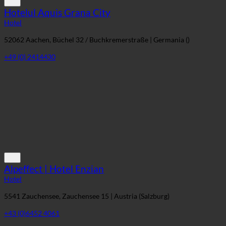
Hotelul Aquis Grana City
Hotel
52062 Aachen, Büchel 32 / Buchkremerstraße | Germania ()
+49 (0) 2414430
Alpeffect | Hotel Enzian
Hotel
5541 Zauchensee, Zauchensee 15 | Austria (Salzburg)
+43 (0)6452 4061