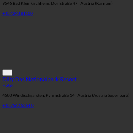
9546 Bad Kleinkirchheim, Dorfstraße 47 | Austria (Kärnten)
+43 4240 81100
Dilly Das Nationalpark Resort
Hotel
4580 Windischgarsten, Pyhrnstraße 14 | Austria (Austria Superioară)
+43 7562 5264 0