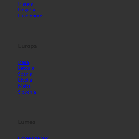
Irlanda
Ungaria
Luxemburg
Europa
Italia
Letonia
Spania
Elveția
Malta
Slovenia
Lumea
Coreea de Sud