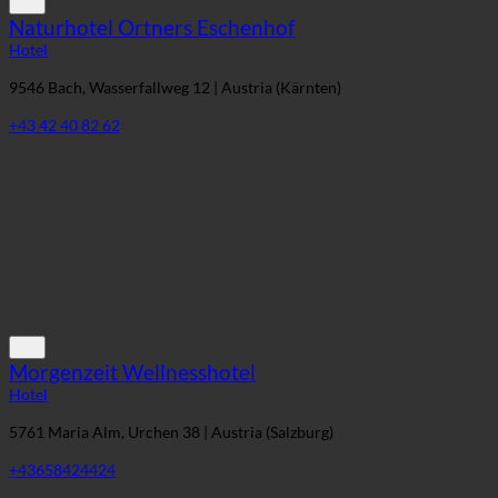
Naturhotel Ortners Eschenhof
Hotel
9546 Bach, Wasserfallweg 12 | Austria (Kärnten)
+43 42 40 82 62
Morgenzeit Wellnesshotel
Hotel
5761 Maria Alm, Urchen 38 | Austria (Salzburg)
+43658424424