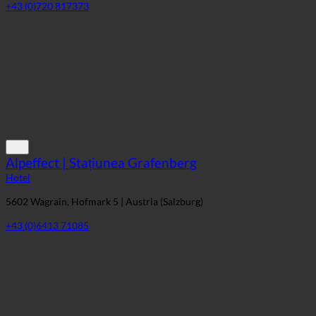
+43 (0)720 817373
Alpeffect | Stațiunea Grafenberg
Hotel
5602 Wagrain, Hofmark 5 | Austria (Salzburg)
+43 (0)6413 71085