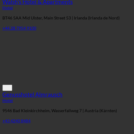
Walsh's Hotel & Apartments
Hotel
BT46 5AA Mid Ulster, Main Street 53 | Irlanda (Irlanda de Nord)
+44 28 7954 9100
Genusshotel Almrausch
Hotel
9546 Bad Kleinkirchheim, Wasserfallweg 7 | Austria (Kärnten)
+43 4240 8484