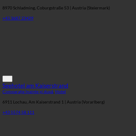
8970 Schladming, Coburgstraße 53 | Austria (Steiermark)
+43 3687 23429
Seehotel am Kaiserstrand
Comparație înainte și după
,
Hotel
6911 Lochau, Am Kaiserstrand 1 | Austria (Vorarlberg)
+43 5574 58 111