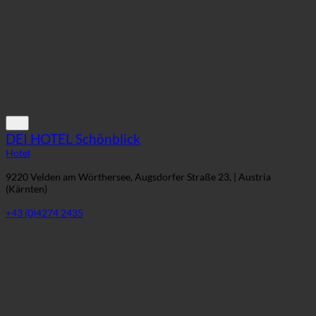
DEI HOTEL Schönblick
Hotel
9220 Velden am Wörthersee, Augsdorfer Straße 23, | Austria
(Kärnten)
+43 (0)4274 2435