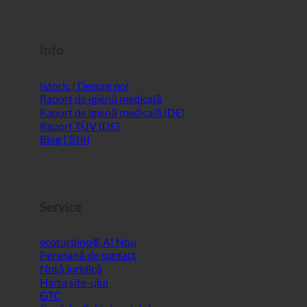
Info
Istoric | Despre noi
Raport de igienă medicală
Raport de igienă medicală (DE)
Raport TÜV (DE)
Blog | Știri
Service
ecoturbino® AI
Persoană de contact
Notă juridică
Harta site-ului
GTC