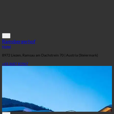
Ramsbergerhof
Hotel
8972 Liezen, Ramsau am Dachstrein 70 | Austria (Steiermark)
+43 3687 81967