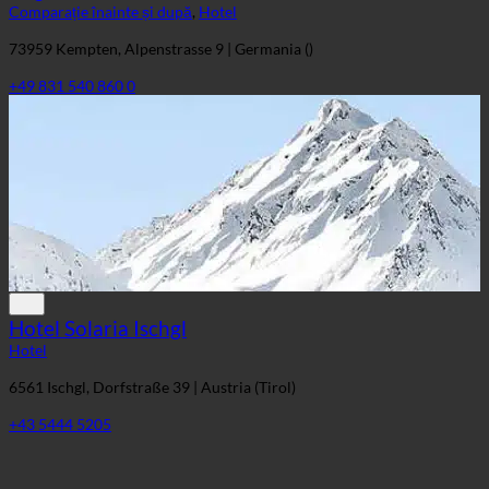
Comparație înainte și după
,
Hotel
73959 Kempten, Alpenstrasse 9 | Germania ()
+49 831 540 860 0
Hotel Solaria Ischgl
Hotel
6561 Ischgl, Dorfstraße 39 | Austria (Tirol)
+43 5444 5205