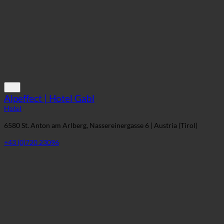
Alpeffect | Hotel Gabl
Hotel
6580 St. Anton am Arlberg, Nassereinergasse 6 | Austria (Tirol)
+43 (0)720 23096