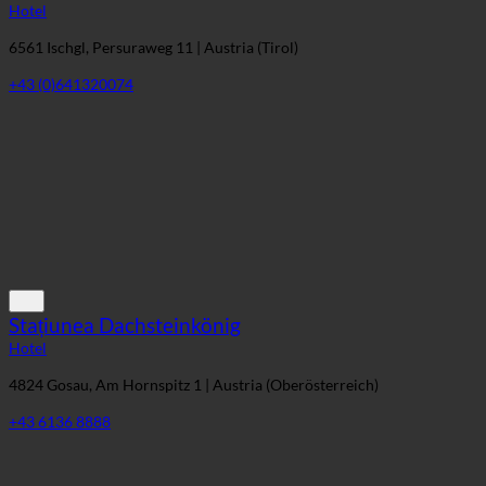
Hotel
6561 Ischgl, Persuraweg 11 | Austria (Tirol)
+43 (0)641320074
Stațiunea Dachsteinkönig
Hotel
4824 Gosau, Am Hornspitz 1 | Austria (Oberösterreich)
+43 6136 8888