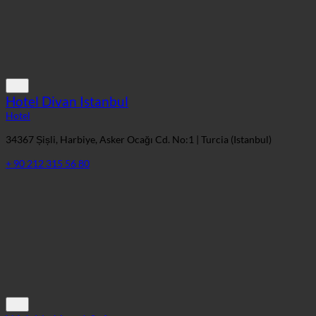
Hotel Divan Istanbul
Hotel
34367 Șișli, Harbiye, Asker Ocağı Cd. No:1 | Turcia (Istanbul)
+ 90 212 315 56 80