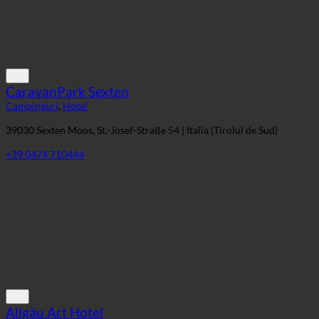
CaravanPark Sexten
Campinguri
,
Hotel
39030 Sexten Moos, St.-Josef-Straße 54 | Italia (Tirolul de Sud)
+39 0474 710444
Allgäu Art Hotel