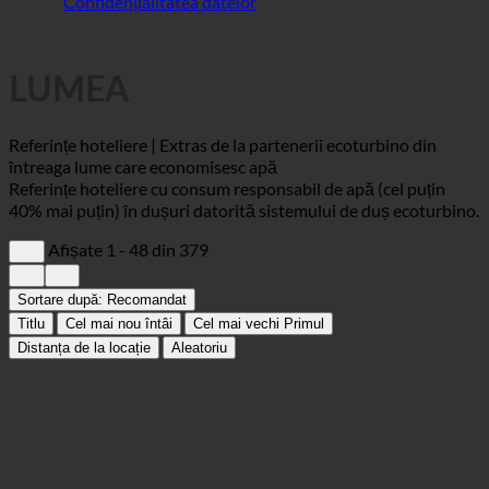
Confidențialitatea datelor
LUMEA
Referințe hoteliere | Extras de la partenerii ecoturbino din
întreaga lume care economisesc apă
Referințe hoteliere cu consum responsabil de apă (cel puțin
40% mai puțin) în dușuri datorită sistemului de duș ecoturbino.
Afișate 1 - 48 din 379
Sortare după:
Recomandat
Titlu
Cel mai nou întâi
Cel mai vechi Primul
Distanța de la locație
Aleatoriu