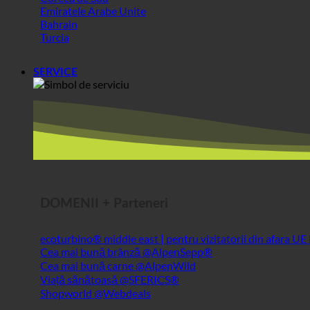
Emiratele Arabe Unite
Bahrain
Turcia
SERVICE
DOMENII + Parteneri
ecoturbino® middle east | pentru vizitatorii din afara UE
Cea mai bună brânză @AlpenSepp®
Cea mai bună carne @AlpenWild
Viață sănătoasă @SFERICS®
Shopworld @Webdeals