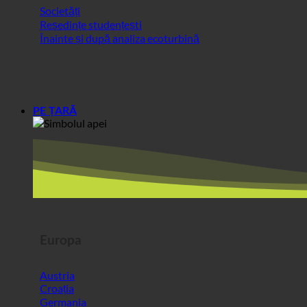
Societăți
Reședințe studențești
Înainte și după analiza ecoturbină
PE ȚARĂ
Europa
Austria
Croația
Germania