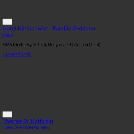
Hotel Kirchenwirt - Familie Gröderer
Hotel
6365 Kirchberg in Tirol, Neugasse 14 | Austria (Tirol)
+43 5357 28 52
Therme St. Kathrein
Hotel
,
SPA | Baie termală