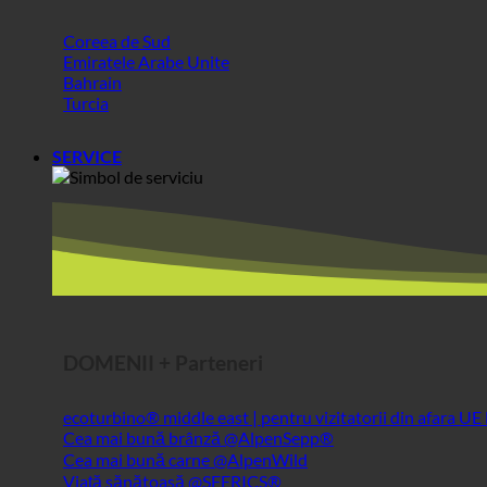
Emiratele Arabe Unite
Bahrain
Turcia
SERVICE
DOMENII + Parteneri
ecoturbino® middle east | pentru vizitatorii din afara UE
Cea mai bună brânză @AlpenSepp®
Cea mai bună carne @AlpenWild
Viață sănătoasă @SFERICS®
Shopworld @Webdeals