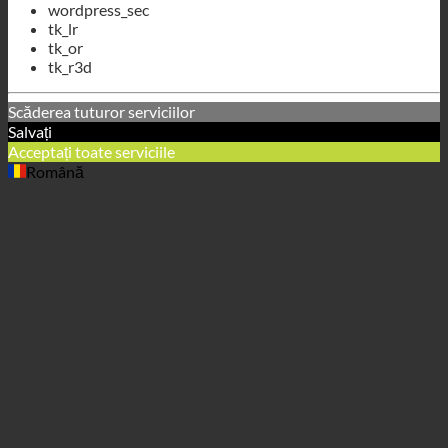
tk_r3d
Scăderea tuturor serviciilor
Salvați
Acceptați toate serviciile
Română