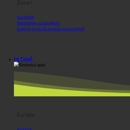
Societăți
Reședințe studențești
Înainte și după analiza ecoturbină
PE ȚARĂ
Europa
Austria
Croația
Germania