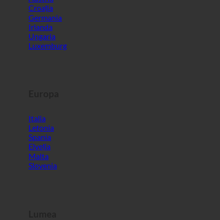
Irlanda
Ungaria
Luxemburg
Europa
Italia
Letonia
Spania
Elveția
Malta
Slovenia
Lumea
Coreea de Sud