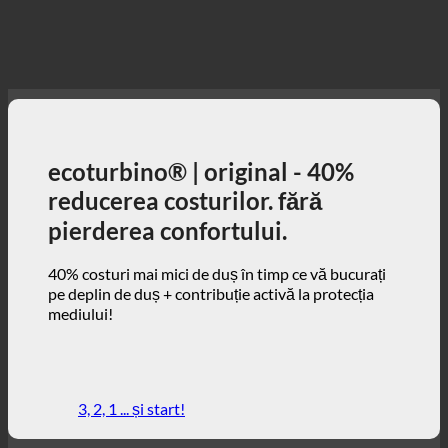
ecoturbino® | original - 40%
reducerea costurilor. fără
pierderea confortului.
40% costuri mai mici de duș în timp ce vă bucurați
pe deplin de duș + contribuție activă la protecția
mediului!
3, 2, 1 ... și start!