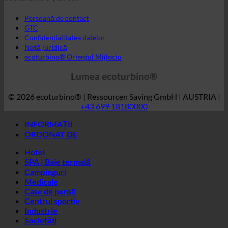
GTC
Confidențialitatea datelor
Notă juridică
ecoturbino® Orientul Mijlociu
Lumea ecoturbino®
© 2026 ecoturbino® | Ressourcen Saving GmbH | AUSTRIA |
+43 699 18180000
INFORMAȚII
ORDONAT DE
Hotel
SPA | Baie termală
Campinguri
Medicale
Case de pensii
Centrul sportiv
Industrie
Societăți
Reședințe studențești
ȚARĂ
Austria