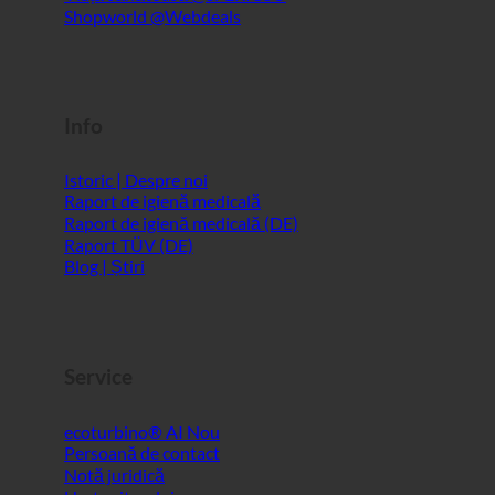
Info
Istoric | Despre noi
Raport de igienă medicală
Raport de igienă medicală (DE)
Raport TÜV (DE)
Blog | Știri
Service
ecoturbino® AI
Persoană de contact
Notă juridică
Harta site-ului
GTC
Confidențialitatea datelor