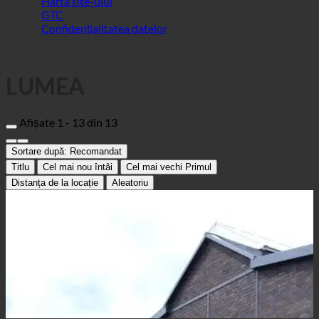
LUMEA
Afișate 1 - 13 din 13
Sortare după:
Recomandat
Titlu
Cel mai nou întâi
Cel mai vechi Primul
Distanța de la locație
Aleatoriu
Clever Fit Hagen
Centrul sportiv