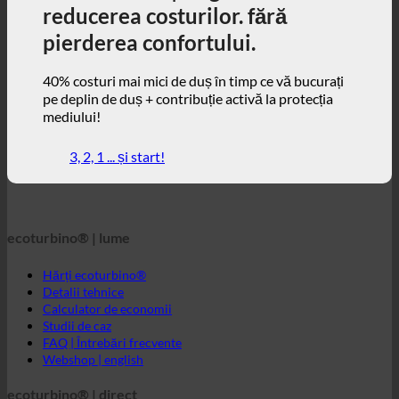
40% costuri mai mici de duș în timp ce vă bucurați
pe deplin de duș + contribuție activă la protecția
mediului!
3, 2, 1 ... și start!
ecoturbino® | lume
Hărți ecoturbino®
Detalii tehnice
Calculator de economii
Studii de caz
FAQ | Întrebări frecvente
Webshop | english
ecoturbino® | direct
Persoană de contact