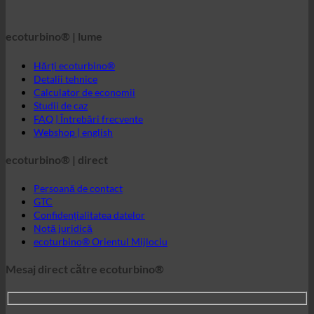
ecoturbino® | lume
Hărți ecoturbino®
Detalii tehnice
Calculator de economii
Studii de caz
FAQ | Întrebări frecvente
Webshop | english
ecoturbino® | direct
Persoană de contact
GTC
Confidențialitatea datelor
Notă juridică
ecoturbino® Orientul Mijlociu
Mesaj direct către ecoturbino®