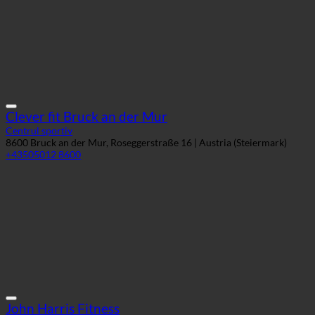
Clever fit Bruck an der Mur
Centrul sportiv
8600 Bruck an der Mur, Roseggerstraße 16 | Austria (Steiermark)
+43505012 8600
John Harris Fitness
Centrul sportiv
1010 Engelhartszell, Nibelungenstraße 5 | Austria (Oberösterreich)
+43 1 587 37 10 55