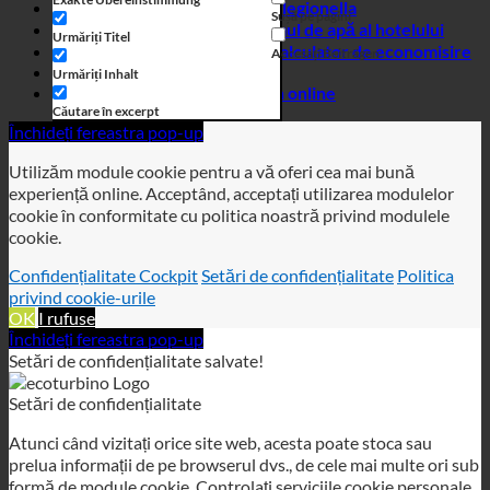
Afaceri
Urmăriți Inhalt
Magazin online
Căutare în excerpt
Închideți fereastra pop-up
Utilizăm module cookie pentru a vă oferi cea mai bună
experiență online. Acceptând, acceptați utilizarea modulelor
cookie în conformitate cu politica noastră privind modulele
cookie.
Confidențialitate Cockpit
Setări de confidențialitate
Politica
privind cookie-urile
OK
I rufuse
Închideți fereastra pop-up
Setări de confidențialitate salvate!
Setări de confidențialitate
Atunci când vizitați orice site web, acesta poate stoca sau
prelua informații de pe browserul dvs., de cele mai multe ori sub
formă de module cookie. Controlați serviciile cookie personale
aici.