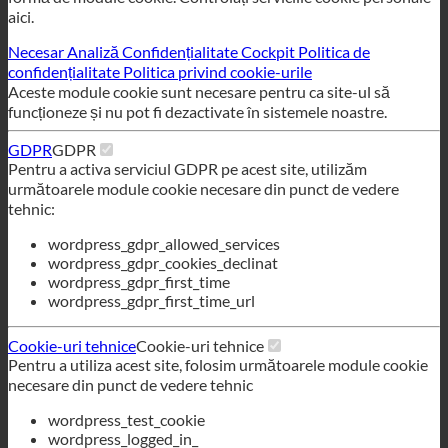
Necesar
Analiză
Confidențialitate Cockpit
Politica de
confidențialitate
Politica privind cookie-urile
Aceste module cookie sunt necesare pentru ca site-ul să
funcționeze și nu pot fi dezactivate în sistemele noastre.
GDPR
GDPR
Pentru a activa serviciul GDPR pe acest site, utilizăm
următoarele module cookie necesare din punct de vedere
tehnic:
wordpress_gdpr_allowed_services
wordpress_gdpr_cookies_declinat
wordpress_gdpr_first_time
wordpress_gdpr_first_time_url
Cookie-uri tehnice
Cookie-uri tehnice
Pentru a utiliza acest site, folosim următoarele module cookie
necesare din punct de vedere tehnic
wordpress_test_cookie
wordpress_logged_in_
wordpress_sec
tk_lr
tk_or