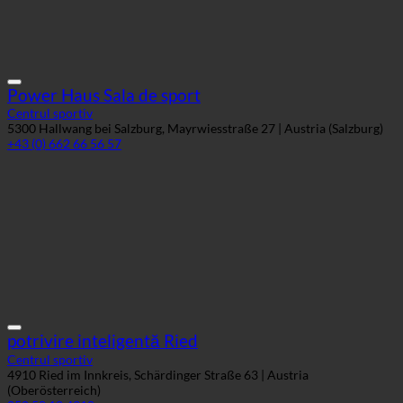
Power Haus Sala de sport
Centrul sportiv
5300 Hallwang bei Salzburg, Mayrwiesstraße 27 | Austria (Salzburg)
+43 (0) 662 66 56 57
potrivire inteligentă Ried
Centrul sportiv
4910 Ried im Innkreis, Schärdinger Straße 63 | Austria
(Oberösterreich)
050 50 12 4910