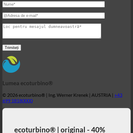
Lumea ecoturbino®
© 2026 ecoturbino® | Ing. Werner Krenek | AUSTRIA |
+43
699 18180000
ecoturbino® | original - 40%
reducerea costurilor. fără
pierderea confortului.