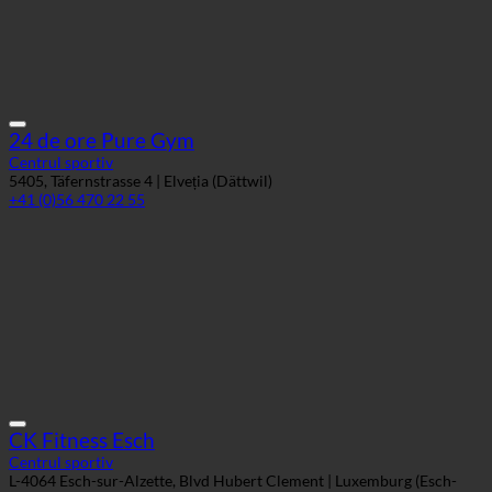
24 de ore Pure Gym
Centrul sportiv
5405, Täfernstrasse 4 | Elveția (Dättwil)
+41 (0)56 470 22 55
CK Fitness Esch
Centrul sportiv
L-4064 Esch-sur-Alzette, Blvd Hubert Clement | Luxemburg (Esch-
sur-Alzette)
+352 55 22 40 -200