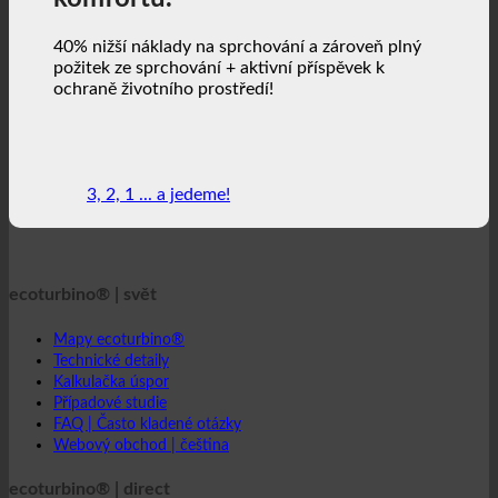
40% nižší náklady na sprchování a zároveň plný
požitek ze sprchování + aktivní příspěvek k
ochraně životního prostředí!
3, 2, 1 ... a jedeme!
ecoturbino® | svět
Mapy ecoturbino®
Technické detaily
Kalkulačka úspor
Případové studie
FAQ | Často kladené otázky
Webový obchod | čeština
ecoturbino® | direct