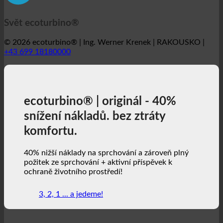
Svět ecoturbino®
© 2026 ecoturbino® | Ing. Werner Krenek | RAKOUSKO |
+43 699 18180000
ecoturbino® | originál - 40%
snížení nákladů. bez ztráty
komfortu.
40% nižší náklady na sprchování a zároveň plný
požitek ze sprchování + aktivní příspěvek k
ochraně životního prostředí!
3, 2, 1 ... a jedeme!