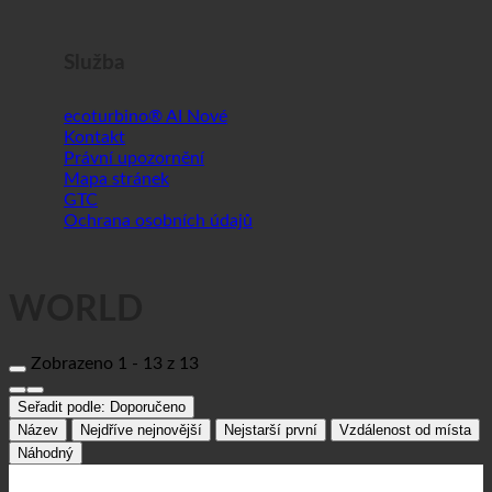
Služba
ecoturbino® AI
Kontakt
Právní upozornění
Mapa stránek
GTC
Ochrana osobních údajů
WORLD
Zobrazeno 1 - 13 z 13
Seřadit podle:
Doporučeno
Název
Nejdříve nejnovější
Nejstarší první
Vzdálenost od místa
Náhodný