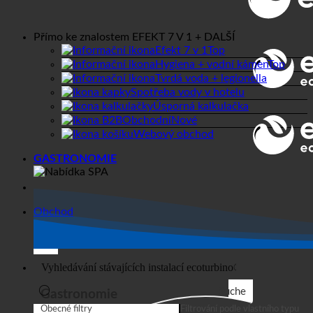
CELÉM SVĚTĚ
Přímo ke znalostem
EFEKT 7 V 1 + DALŠÍ
Efekt 7 v 1
Hygiena + vodní kámen
Tvrdá voda + legionella
Spotřeba vody v hotelu
Úsporná kalkulačka
Obchodní
Webový obchod
GASTRONOMIE
Obchod
Suche
Gastronomie
Obecné filtry
Filtrování podle vlastního typu