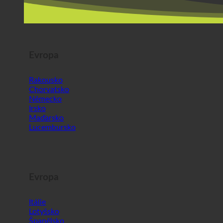
Evropa
Rakousko
Chorvatsko
Německo
Irsko
Maďarsko
Lucembursko
Evropa
Itálie
Lotyšsko
Španělsko