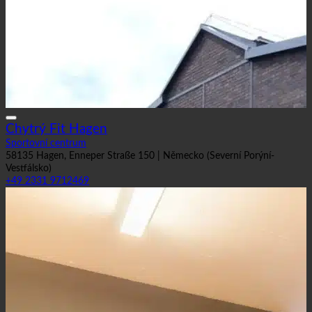
Chytrý Fit Hagen
Sportovní centrum
58135 Hagen, Enneper Straße 150 | Německo (Severní Porýní-
Vestfálsko)
+49 2331 9712469