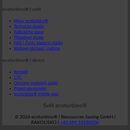
ecoturbino® | svět
Mapy ecoturbino®
Technické detaily
Kalkulačka úspor
Případové studie
FAQ | Často kladené otázky
Webový obchod | čeština
ecoturbino® | direct
Kontakt
GTC
Ochrana osobních údajů
Právní upozornění
ecoturbino® middle east
Svět ecoturbino®
© 2026 ecoturbino® | Ressourcen Saving GmbH |
RAKOUSKO |
+43 699 18180000