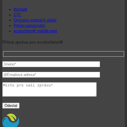
Kontakt
GTC
Ochrana osobních údajů
Právní upozornění
ecoturbino® middle east
Přímá zpráva pro ecoturbino®