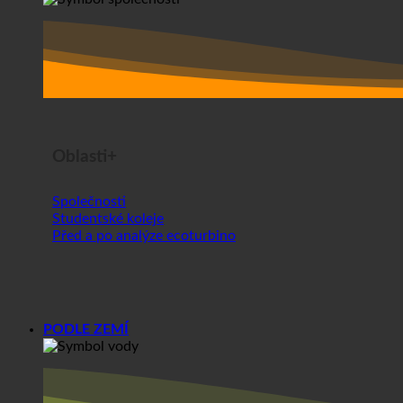
Oblasti+
Společnosti
Studentské koleje
Před a po analýze ecoturbino
PODLE ZEMÍ