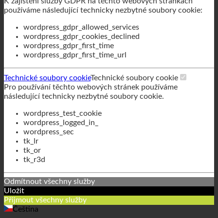
K zajištění služby GDPR na těchto webových stránkách
používáme následující technicky nezbytné soubory cookie:
wordpress_gdpr_allowed_services
wordpress_gdpr_cookies_declined
wordpress_gdpr_first_time
wordpress_gdpr_first_time_url
Technické soubory cookie
Technické soubory cookie
Pro používání těchto webových stránek používáme
následující technicky nezbytné soubory cookie.
wordpress_test_cookie
wordpress_logged_in_
wordpress_sec
tk_lr
tk_or
tk_r3d
Odmítnout všechny služby
Uložit
Přijmout všechny služby
Čeština