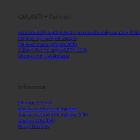
OBLASTI + Partneři
ecoturbino® middle east | pro návštěvníky mimo EU
Nejlepší sýr @AlpenSepp®
Nejlepší maso @AlpenWild
Zdravý životní styl @SFERICS®
Shopworld @Webdeals
Informace
Historie | O nás
Zpráva o zdravotní hygieně
Zpráva o zdravotní hygieně (DE)
Zpráva TÜV (DE)
Blog | Novinky