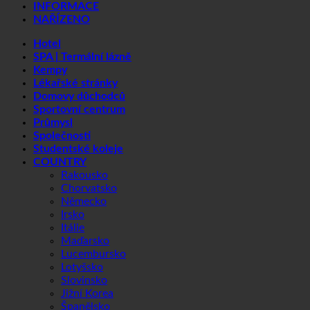
INFORMACE
NAŘÍZENO
Hotel
SPA | Termální lázně
Kempy
Lékařské stránky
Domovy důchodců
Sportovní centrum
Průmysl
Společnosti
Studentské koleje
COUNTRY
Rakousko
Chorvatsko
Německo
Irsko
Itálie
Maďarsko
Lucembursko
Lotyšsko
Slovinsko
Jižní Korea
Španělsko