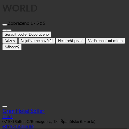
WORLD
Zobrazeno 1 - 5 z 5
Seřadit podle:
Doporučeno
Název
Nejdříve nejnovější
Nejstarší první
Vzdálenost od místa
Náhodný
Gran Hotel Sóller
Hotel
07100 Sóller, C/Romaguera, 18 | Španělsko (L'Horta)
+34 971 63 86 86