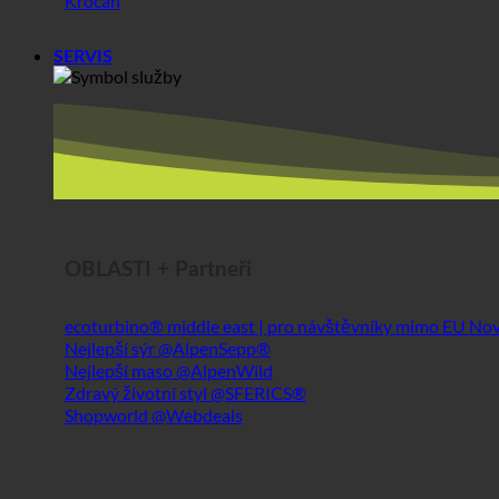
SERVIS
OBLASTI + Partneři
ecoturbino® middle east | pro návštěvníky mimo EU
Nejlepší sýr @AlpenSepp®
Nejlepší maso @AlpenWild
Zdravý životní styl @SFERICS®
Shopworld @Webdeals