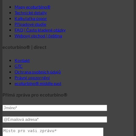
Mapy ecoturbino®
Technické detaily
Kalkulačka úspor
Případové studie
FAQ | Často kladené otázky
Webový obchod | čeština
ecoturbino® | direct
Kontakt
GTC
Ochrana osobních údajů
Právní upozornění
ecoturbino® middle east
Přímá zpráva pro ecoturbino®