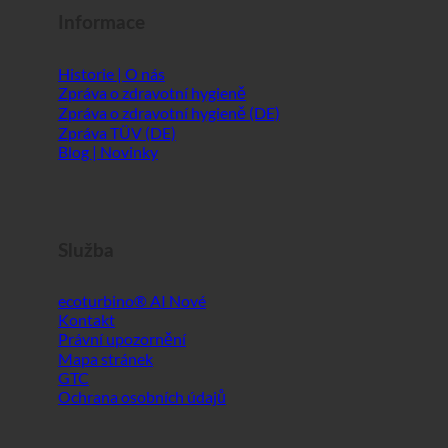
Informace
Historie | O nás
Zpráva o zdravotní hygieně
Zpráva o zdravotní hygieně (DE)
Zpráva TÜV (DE)
Blog | Novinky
Služba
ecoturbino® AI
Kontakt
Právní upozornění
Mapa stránek
GTC
Ochrana osobních údajů