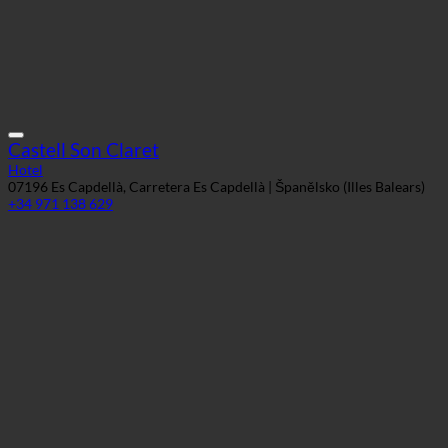
Castell Son Claret
Hotel
07196 Es Capdellà, Carretera Es Capdellà | Španělsko (Illes Balears)
+34 971 138 629