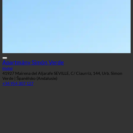
Apartmány Simón Verde
Hotel
41927 Mairena del Aljarafe SEVILLE, C/ Ciaurriz, 144, Urb. Simon
Verde | Španělsko (Andalusie)
+34 954 307 127