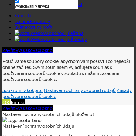
Vyhledávání v úryvku
Kontakt
Technické detaily
Svět ecoturbino®
Webový obchod | čeština
Webový obchod | německy
Zavřít vyskakovací okno
Používáme soubory cookie, abychom vám poskytli co nejlepší
online zážitek. Svým souhlasem vyjadřujete souhlas s
používáním souborů cookie v souladu s našimi zásadami
používání souborů cookie.
Soukromí v kokpitu
Nastavení ochrany osobních údajů
Zásady
používání souborů cookie
OK
Rufuse
Zavřít vyskakovací okno
Nastavení ochrany osobních údajů uloženo!
Nastavení ochrany osobních údajů
Když navštívíte jakýkoli web, může prohlížeč ukládat nebo