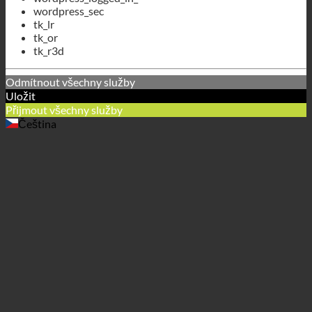
tk_lr
tk_or
tk_r3d
Odmítnout všechny služby
Uložit
Přijmout všechny služby
Čeština