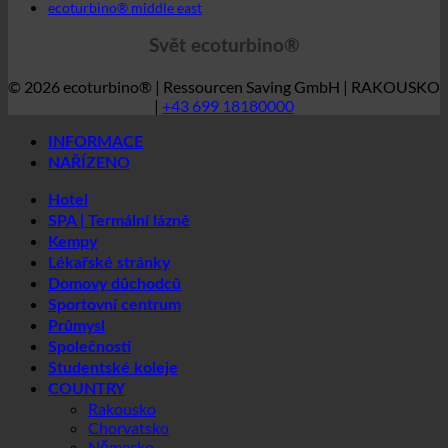
Svět ecoturbino®
© 2026 ecoturbino® | Ressourcen Saving GmbH | RAKOUSKO
|
+43 699 18180000
INFORMACE
NAŘÍZENO
Hotel
SPA | Termální lázně
Kempy
Lékařské stránky
Domovy důchodců
Sportovní centrum
Průmysl
Společnosti
Studentské koleje
COUNTRY
Rakousko
Chorvatsko
Německo