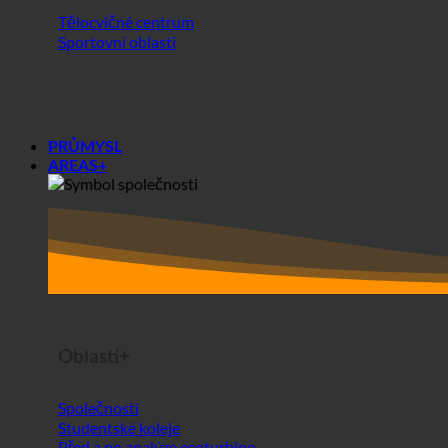
Tělocvičné centrum
Sportovní oblasti
PRŮMYSL
AREAS+
Oblasti+
Společnosti
Studentské koleje
Před a po analýze ecoturbino