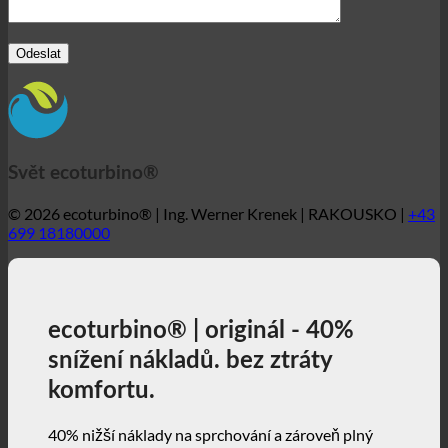
Svět ecoturbino®
© 2026 ecoturbino® | Ing. Werner Krenek | RAKOUSKO |
+43
699 18180000
ecoturbino® | originál - 40%
snížení nákladů. bez ztráty
komfortu.
40% nižší náklady na sprchování a zároveň plný
požitek ze sprchování + aktivní příspěvek k ochraně