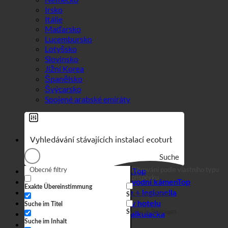
Irsko
Itálie
Maďarsko
Lucembursko
Lotyšsko
Slovinsko
Jižní Korea
Španělsko
Švýcarsko
Spojené arabské emiráty
Suche
Obecné filtry
Filtrování podle vlastního typu
Efekt 7 v 1
příspěvku
Hygiena + vodní kámen
Exakte Übereinstimmung
Tvrdá voda + legionella
Suche auf Seiten
Spotřeba vody v hotelu
Suche im Titel
Suche in Beiträgen
Úsporná kalkulačka
Suche im Inhalt
Obchodní
Webový obchod