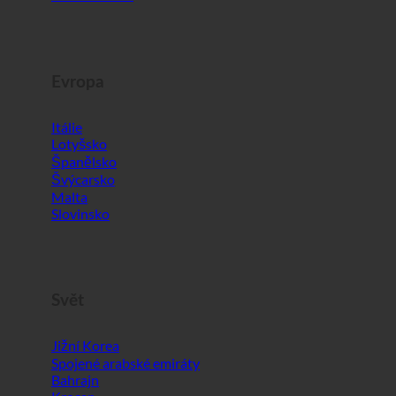
Evropa
Itálie
Lotyšsko
Španělsko
Švýcarsko
Malta
Slovinsko
Svět
Jižní Korea
Spojené arabské emiráty
Bahrajn
Krocan