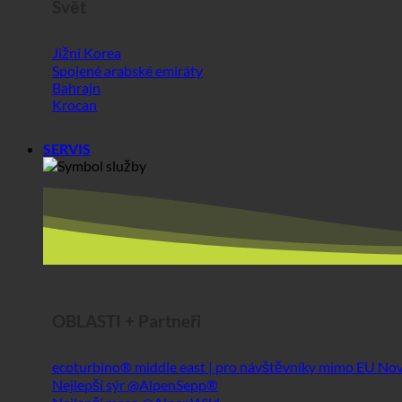
SERVIS
OBLASTI + Partneři
ecoturbino® middle east | pro návštěvníky mimo EU
Nejlepší sýr @AlpenSepp®
Nejlepší maso @AlpenWild
Zdravý životní styl @SFERICS®
Shopworld @Webdeals
Informace