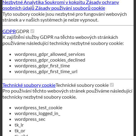
používáme následující technicky nezbytné soubory cookie:
wordpress_gdpr_allowed_services
wordpress_gdpr_cookies_declined
wordpress_gdpr_first_time
wordpress_gdpr_first_time_url
Technické soubory cookie
Technické soubory cookie
Pro používání těchto webových stránek používáme následující
technicky nezbytné soubory cookie.
wordpress_test_cookie
wordpress_logged_in_
wordpress_sec
tk_lr
tk_or
tk_r3d
Odmítnout všechny služby
Uložit
Přijmout všechny služby
Čeština