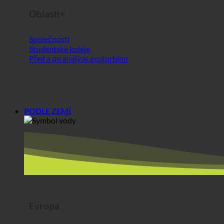
PODLE ZEMÍ
Evropa
Rakousko
Chorvatsko
Německo
Irsko
Maďarsko
Lucembursko