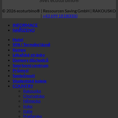
Hotel
SPA | Termální lázně
Kempy
Lékařské stránky
Domovy důchodců
Sportovní centrum
Průmysl
Společnosti
Studentské koleje
COUNTRY
Rakousko
Chorvatsko
Německo
Irsko
Itálie
Maďarsko
Lucembursko
Lotyšsko
Slovinsko
Jižní Korea
Španělsko
Švýcarsko
Spojené arabské emiráty