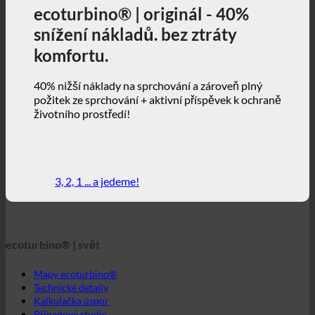
požitek ze sprchování + aktivní příspěvek k ochraně
životního prostředí!
3, 2, 1 ... a jedeme!
ecoturbino® | svět
Mapy ecoturbino®
Technické detaily
Kalkulačka úspor
Případové studie
FAQ | Často kladené otázky
Webový obchod | čeština
ecoturbino® | direct
Kontakt
GTC