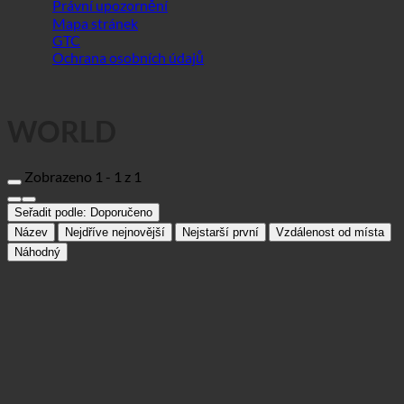
WORLD
Zobrazeno 1 - 1 z 1
Seřadit podle:
Doporučeno
Název
Nejdříve nejnovější
Nejstarší první
Vzdálenost od místa
Náhodný
CK Fitness Esch
Sportovní centrum
L-4064 Esch-sur-Alzette, Blvd Hubert Clement | Luxembourg (Esch-
sur-Alzette)
+352 55 22 40 -200