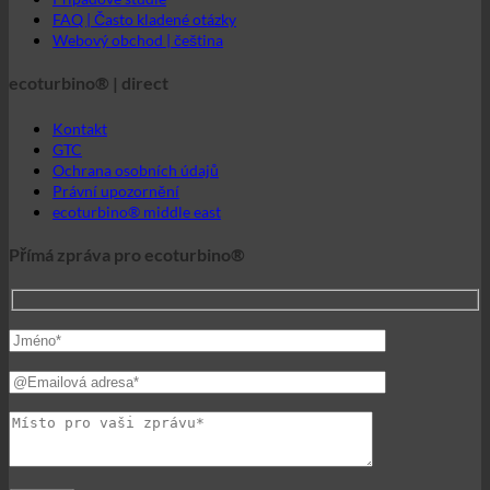
Ochrana osobních údajů
Právní upozornění
ecoturbino® middle east
Přímá zpráva pro ecoturbino®
Svět ecoturbino®