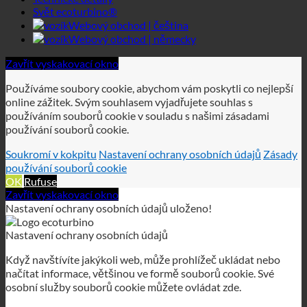
online zážitek. Svým souhlasem vyjadřujete souhlas s
používáním souborů cookie v souladu s našimi zásadami
používání souborů cookie.
Soukromí v kokpitu
Nastavení ochrany osobních údajů
Zásady
používání souborů cookie
OK
Rufuse
Zavřít vyskakovací okno
Nastavení ochrany osobních údajů uloženo!
Nastavení ochrany osobních údajů
Když navštívíte jakýkoli web, může prohlížeč ukládat nebo
načítat informace, většinou ve formě souborů cookie. Své
osobní služby souborů cookie můžete ovládat zde.
Nezbytné
Analytika
Soukromí v kokpitu
Zásady ochrany
osobních údajů
Zásady používání souborů cookie
Tyto soubory cookie jsou nezbytné pro fungování webových
stránek a v našich systémech je nelze vypnout.
GDPR
GDPR
K zajištění služby GDPR na těchto webových stránkách