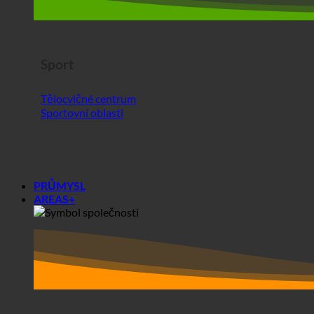
Sportovní oblasti
PRŮMYSL
AREAS+
Oblasti+
Společnosti
Studentské koleje
Před a po analýze ecoturbino