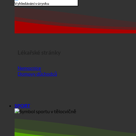
Lékařské stránky
Nemocnice
Domovy důchodců
SPORT
Sport
Tělocvičné centrum