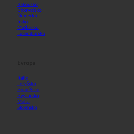
Evropa
Itálie
Lotyšsko
Španělsko
Švýcarsko
Malta
Slovinsko
Svět
Jižní Korea
Spojené arabské emiráty
Bahrajn
Krocan