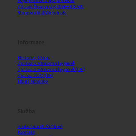
Historie | O nás
Zpráva o zdravotní hygieně
Zpráva o zdravotní hygieně (DE)
Zpráva TÜV (DE)
Blog | Novinky
Služba
ecoturbino® AI
Kontakt
Právní upozornění
Mapa stránek
GTC
Ochrana osobních údajů