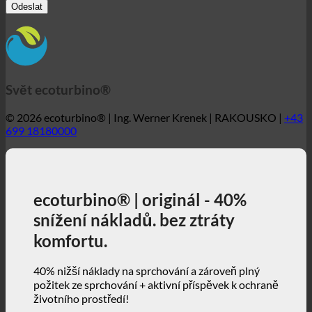
© 2026 ecoturbino® | Ing. Werner Krenek | RAKOUSKO |
+43
699 18180000
ecoturbino® | originál - 40%
snížení nákladů. bez ztráty
komfortu.
40% nižší náklady na sprchování a zároveň plný
požitek ze sprchování + aktivní příspěvek k ochraně
životního prostředí!
3, 2, 1 ... a jedeme!
ecoturbino® | svět