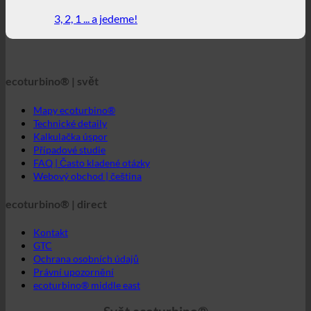
Mapy ecoturbino®
Technické detaily
Kalkulačka úspor
Případové studie
FAQ | Často kladené otázky
Webový obchod | čeština
ecoturbino® | direct
Kontakt
GTC
Ochrana osobních údajů
Právní upozornění
ecoturbino® middle east
Svět ecoturbino®
© 2026 ecoturbino® | Ressourcen Saving GmbH | RAKOUSKO
|
+43 699 18180000
INFORMACE
NAŘÍZENO