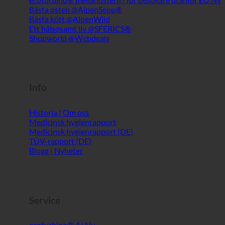
Info
Historia | Om oss
Medicinsk hygienrapport
Medicinsk hygienrapport (DE)
TÜV-rapport (DE)
Blogg | Nyheter
Service
ecoturbino® AI
Kontakt
Juridiskt meddelande
Sitemap
GTC
Datasekretess