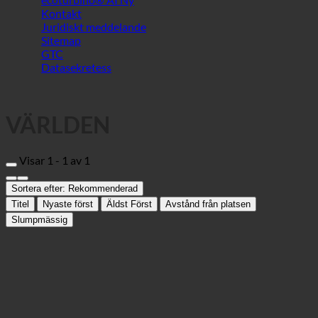
VÄRLDEN
Visar 1 - 1 av 1
Sortera efter:
Rekommenderad
Titel
Nyaste först
Äldst Först
Avstånd från platsen
Slumpmässig
CK Fitness Esch
Sportcenter
L-4064 Esch-sur-Alzette, Blvd Hubert Clement | Luxemburg (Esch-