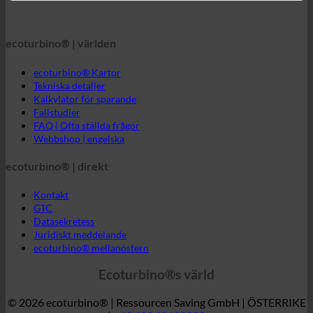
Kalkylator för sparande
Fallstudier
FAQ | Ofta ställda frågor
Webbshop | engelska
ecoturbino® | direkt
Kontakt
GTC
Datasekretess
Juridiskt meddelande
ecoturbino® mellanöstern
Ecoturbino®s värld
© 2026 ecoturbino® | Ressourcen Saving GmbH | ÖSTERRIKE
|
+43 699 18180000
INFORMATION
BESTÄMMT AV
Hotellet
SPA | Termiskt bad