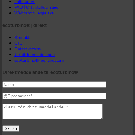
GTC
Datasekretess
Juridiskt meddelande
ecoturbino® mellanöstern
Direktmeddelande till ecoturbino®
Ecoturbino®s värld