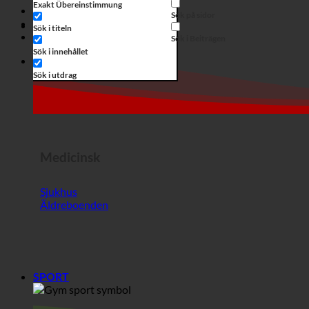
Medicinsk
Sjukhus
Äldreboenden
SPORT