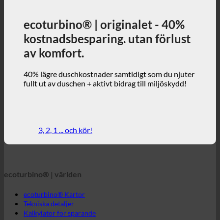
40% lägre duschkostnader samtidigt som du njuter
fullt ut av duschen + aktivt bidrag till miljöskydd!
3, 2, 1 ... och kör!
ecoturbino® | världen
ecoturbino® Kartor
Tekniska detaljer
Kalkylator för sparande
Fallstudier
FAQ | Ofta ställda frågor
Webbshop | engelska
ecoturbino® | direkt
Kontakt