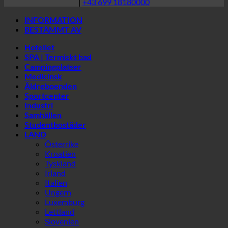
Campingplatser
Medicinsk
Äldreboenden
Sportcenter
Industri
Samhällen
Studentbostäder
LAND
Österrike
Kroatien
Tyskland
Irland
Italien
Ungern
Luxemburg
Lettland
Slovenien
Sydkorea
Spanien
Schweiz
Förenade Arabemiraten