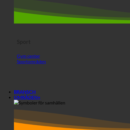
Sport
Gym center
Sportområden
BRANSCH
OMRÅDEN+
Områden +.
Samhällen