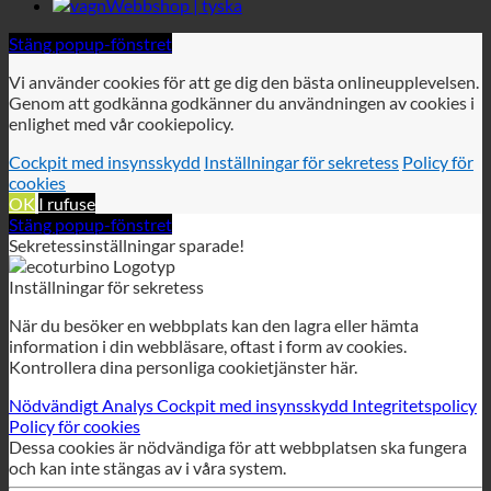
Cockpit med insynsskydd
Inställningar för sekretess
Policy för
cookies
OK
I rufuse
Stäng popup-fönstret
Sekretessinställningar sparade!
Inställningar för sekretess
När du besöker en webbplats kan den lagra eller hämta
information i din webbläsare, oftast i form av cookies.
Kontrollera dina personliga cookietjänster här.
Nödvändigt
Analys
Cockpit med insynsskydd
Integritetspolicy
Policy för cookies
Dessa cookies är nödvändiga för att webbplatsen ska fungera
och kan inte stängas av i våra system.
GDPR
GDPR
För att möjliggöra GDPR-tjänsten på denna webbplats
använder vi följande tekniskt nödvändiga cookies:
wordpress_gdpr_tillåtna_tjänster
wordpress_gdpr_cookies_declined
wordpress_gdpr_första_tid