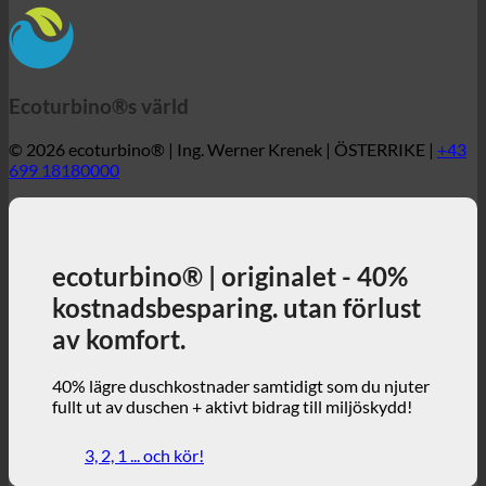
© 2026 ecoturbino® | Ing. Werner Krenek | ÖSTERRIKE |
+43
699 18180000
ecoturbino® | originalet - 40%
kostnadsbesparing. utan förlust
av komfort.
40% lägre duschkostnader samtidigt som du njuter
fullt ut av duschen + aktivt bidrag till miljöskydd!
3, 2, 1 ... och kör!
ecoturbino® | världen
ecoturbino® Kartor
Tekniska detaljer