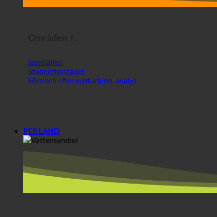
Studentbostäder
Före och efter ecoturbino-analys
PER LAND
Europa
Österrike
Kroatien
Tyskland
Irland