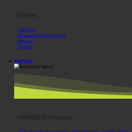
Bahrain
Turkiet
SERVICE
OMRÅDEN + Partners
ecoturbino® mellanöstern | för besökare utanför EU
Bästa osten @AlpenSepp®
Bästa kött @AlpenWild
Ett hälsosamt liv @SFERICS®
Shopworld @Webdeals