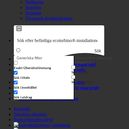
Sök
Generiska filter
Filtrera efter anpassad
7-i-1-effekt
inläggstyp
Hygien + kalkavlagringar
Exakt Übereinstimmung
Hårt vatten + legionella
Sök på sidor
Sök i titeln
Hotellens vattenförbrukning
Sök i Beiträgen
Kalkylator för sparande
Sök i innehållet
Företag
Sök i utdrag
Webbshop
Kontakt
Tekniska detaljer
Ecoturbino®s värld
Webbshop | engelska
Webbshop | tyska
Stäng popup-fönstret
Vi använder cookies för att ge dig den bästa onlineupplevelsen.
Genom att godkänna godkänner du användningen av cookies i
enlighet med vår cookiepolicy.