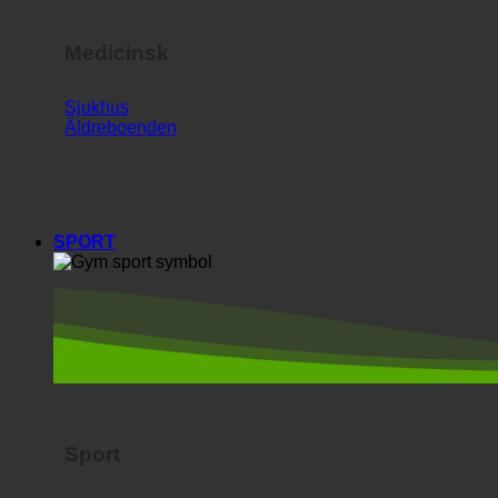
Medicinsk
Sjukhus
Äldreboenden
SPORT
Sport