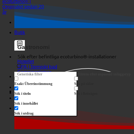
Butik
Gastronomi
Hotellet
SPA | Termiskt bad
Campingplatser
Generiska filter
Filtrera efter anpassad inläggstyp
Exakt Übereinstimmung
Sök på sidor
MEDICINSK
Skräckshow
Sök i titeln
Sök i Beiträgen
Butik
Sök i innehållet
Skräckshow
Sök i utdrag