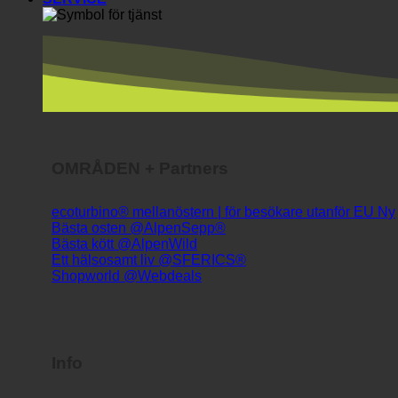
OMRÅDEN + Partners
ecoturbino® mellanöstern | för besökare utanför EU
Bästa osten @AlpenSepp®
Bästa kött @AlpenWild
Ett hälsosamt liv @SFERICS®
Shopworld @Webdeals
Info