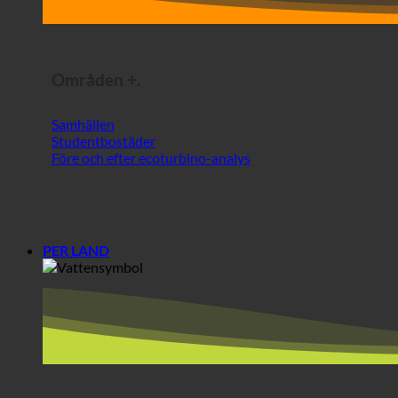
Områden +.
Samhällen
Studentbostäder
Före och efter ecoturbino-analys
PER LAND