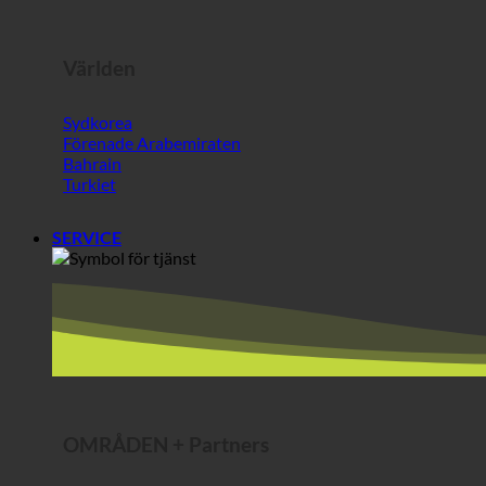
Världen
Sydkorea
Förenade Arabemiraten
Bahrain
Turkiet
SERVICE
OMRÅDEN + Partners