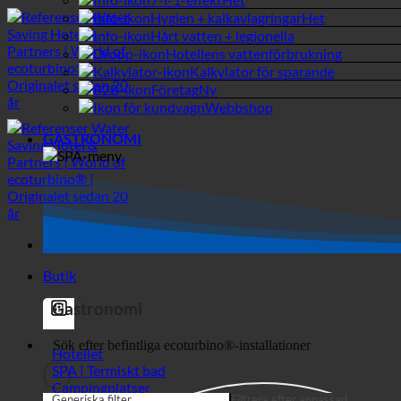
Hygien + kalkavlagringar
Hårt vatten + legionella
Hotellens vattenförbrukning
Kalkylator för sparande
Företag
Webbshop
GASTRONOMI
Butik
Gastronomi
Hotellet
SPA | Termiskt bad
Campingplatser
Generiska filter
Filtrera efter anpassad