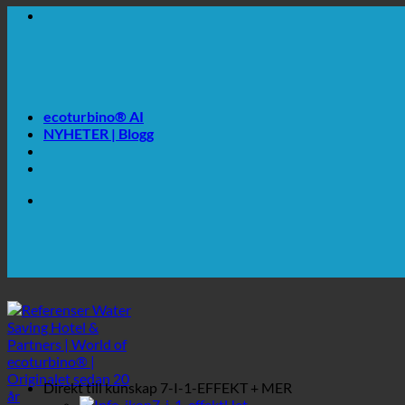
🔆 MAXIMAL SANITÄR HYGIEN
✚ MEDICINSKT UTTRYCKLIGEN REKOMMENDERAS
💧 BESPARING. HÅLLBAR.
🌍 KVALITET + FÖRTROENDE + GARANTI | ANVÄNDS
ecoturbino® AI
NYHETER | Blogg
🔆 MAXIMAL SANITÄR HYGIEN
✚ MEDICINSKT UTTRYCKLIGEN REKOMMENDERAS
💧 BESPARING. HÅLLBAR.
🌍 KVALITET + FÖRTROENDE + GARANTI | ANVÄNDS
Direkt till kunskap
7-I-1-EFFEKT + MER
7-i-1-effekt