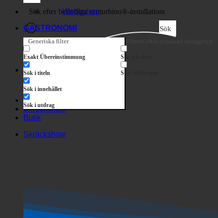
Företag
Webbshop
GASTRONOMI
Sök
Generiska filter
Filtrera efter anpassad inläggstyp
Exakt Übereinstimmung
Sök på sidor
Sök i titeln
Sök i Beiträgen
Sök i innehållet
Sök i utdrag
Skräckshow
Butik
Skräckshow