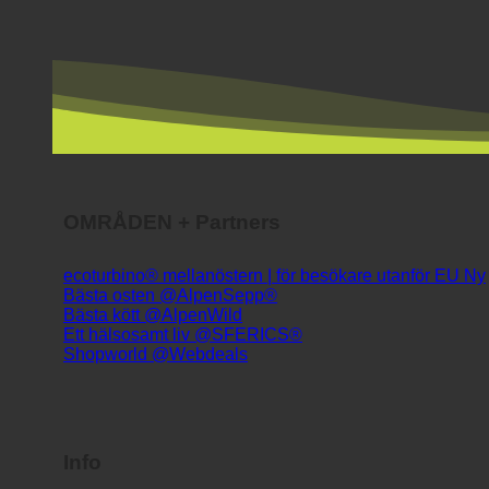
OMRÅDEN + Partners
ecoturbino® mellanöstern | för besökare utanför EU
Bästa osten @AlpenSepp®
Bästa kött @AlpenWild
Ett hälsosamt liv @SFERICS®
Shopworld @Webdeals