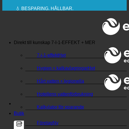
REKOMMENDERAS
💧 BESPARING. HÅLLBAR.
🌍 KVALITET + FÖRTROENDE + GARANTI |
ANVÄNDS ÖVER HELA VÄRLDEN
Direkt till kunskap
7-I-1-EFFEKT + MER
7-i-1-effekt
Hygien + kalkavlagringar
Hårt vatten + legionella
Hotellens vattenförbrukning
Kalkylator för sparande
Butik