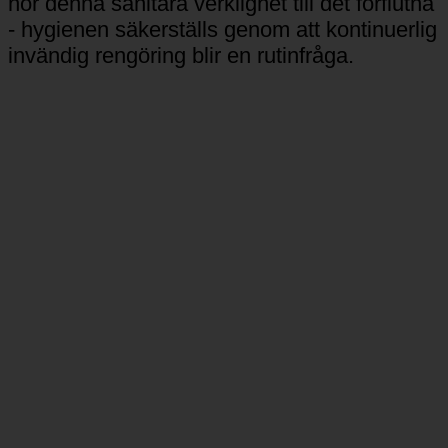
vattenhanteringssystem
På ecoturbino®️
hör denna sanitära verklighet till det förflutna
- hygienen säkerställs genom att kontinuerlig
invändig rengöring blir en rutinfråga.