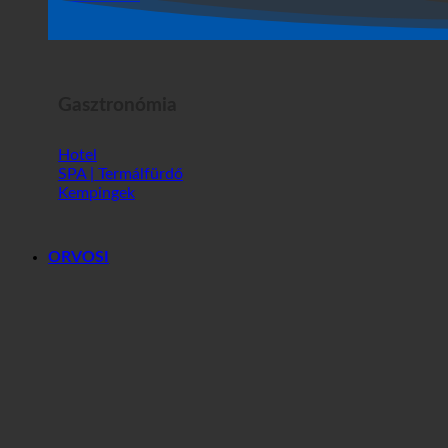
Horror Show
Gasztronómia
Hotel
SPA | Termálfürdő
Kempingek
ORVOSI