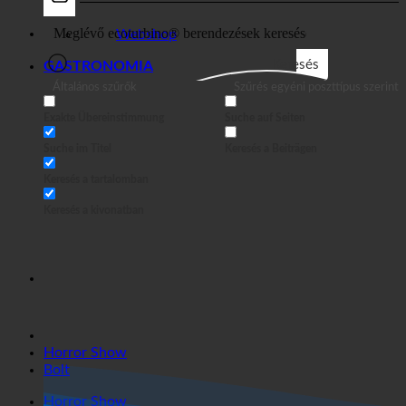
Üzleti
Webshop
Keresés
GASTRONOMIA
Általános szűrők
Szűrés egyéni poszttípus szerint
Exakte Übereinstimmung
Suche auf Seiten
Suche im Titel
Keresés a Beiträgen
Keresés a tartalomban
Keresés a kivonatban
Horror Show
Bolt