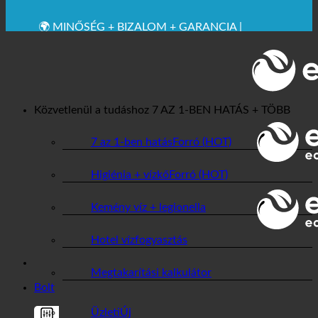
✚ ORVOSILAG KIFEJEZETTEN AJÁNLOTT
💧 MENTÉS. TARTALMAS.
🌍 MINŐSÉG + BIZALOM + GARANCIA |
VILÁGSZERTE HASZNÁLATOS
Közvetlenül a tudáshoz
7 AZ 1-BEN HATÁS + TÖBB
7 az 1-ben hatás
Higiénia + vízkő
Kemény víz + legionella
Hotel vízfogyasztás
Megtakarítási kalkulátor
Bolt