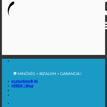
🔆 MAXIMÁLIS HIGIÉNIA
✚ ORVOSILAG KIFEJEZETTEN AJÁNLOTT
💧 MENTÉS. TARTALMAS.
🌍 MINŐSÉG + BIZALOM + GARANCIA |
VILÁGSZERTE HASZNÁLATOS
ecoturbino® AI
HÍREK | Blog
🔆 MAXIMÁLIS HIGIÉNIA