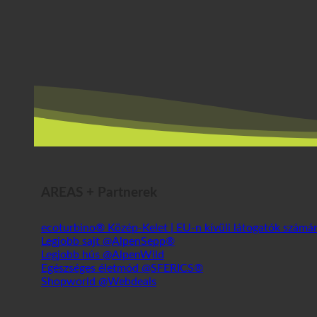
AREAS + Partnerek
ecoturbino® Közép-Kelet | EU-n kívüli látogatók számá
Legjobb sajt @AlpenSepp®
Legjobb hús @AlpenWild
Egészséges életmód @SFERICS®
Shopworld @Webdeals