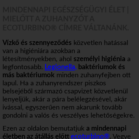
MINDENNAPI EGÉSZSÉGÜGYI ÉLET |
MIELŐTT A ZUHANYZÓT A
ECOTURBINO®️ CÍMRE VÁLTANÁNK.
Vízkő és szennyeződés
közvetlen hatással
van a higiéniára azokban a
létesítményekben, ahol
személyi higiénia
a
legfontosabb.
Legionella,
baktériumok és
más baktériumok
minden zuhanyfejben ott
lapul. Ha a zuhanyrendszer piszkos
belsejéből származó csapvizet közvetlenül
lenyeljük, akár a pára belélegzésével, akár
ivással, egyszerűen nem akarunk tovább
gondolni a valós és veszélyes lehetőségekre.
Ezen az oldalon bemutatjuk
a mindennapi