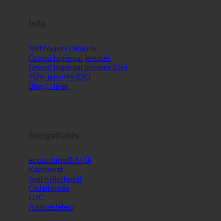
Info
Történelem | Rólunk
Orvosi higiéniai jelentés
Orvosi higiéniai jelentés (DE)
TÜV-jelentés (DE)
Blog | Hírek
Szolgáltatás
ecoturbino® AI
Kapcsolat
Jogi nyilatkozat
Oldaltérkép
GTC
Adatvédelem