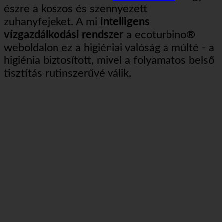
életben az átállás előtt
ecoturbino®️
.
Vegye
észre a koszos és szennyezett
zuhanyfejeket. A mi
intelligens
vízgazdálkodási rendszer
a ecoturbino®️
weboldalon ez a higiéniai valóság a múlté - a
higiénia biztosított, mivel a folyamatos belső
tisztítás rutinszerűvé válik.