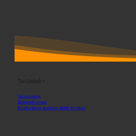
Területek+
Társaságok
Diákotthonok
Ecoturbino analízis előtt és után