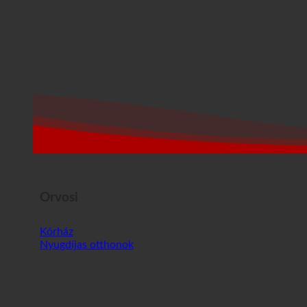
Orvosi
Kórház
Nyugdíjas otthonok