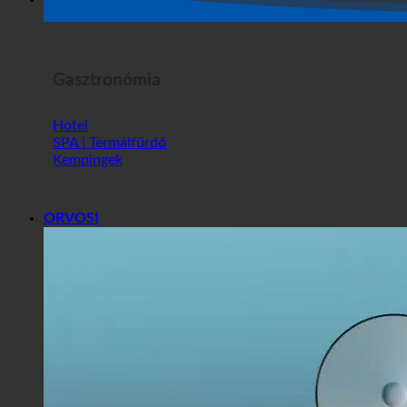
Horror Show
Gasztronómia
Hotel
SPA | Termálfürdő
Kempingek
ORVOSI