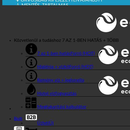
✚ ORVOSILAG KIFEJEZETTEN AJÁNLOTT
💧 MENTÉS. TARTALMAS.
🌍 MINŐSÉG + BIZALOM + GARANCIA | VILÁGSZERT
Közvetlenül a tudáshoz
7 AZ 1-BEN HATÁS + TÖBB
7 az 1-ben hatás
Higiénia + vízkő
Kemény víz + legionella
Hotel vízfogyasztás
Megtakarítási kalkulátor
Bolt