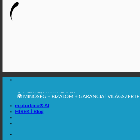
🔆 MAXIMÁLIS HIGIÉNIA
✚ ORVOSILAG KIFEJEZETTEN AJÁNLOTT
💧 MENTÉS. TARTALMAS.
🌍 MINŐSÉG + BIZALOM + GARANCIA | VILÁGSZERT
ecoturbino® AI
HÍREK | Blog
🔆 MAXIMÁLIS HIGIÉNIA