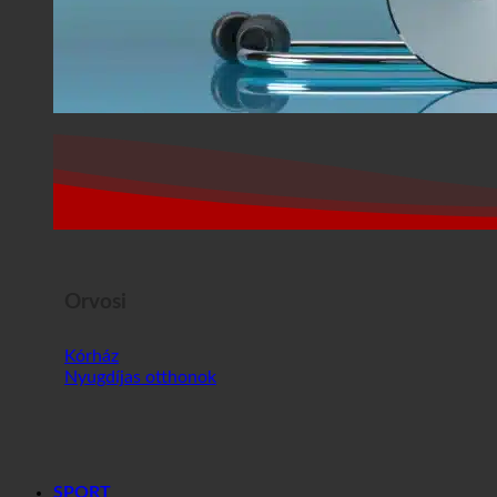
Orvosi
Kórház
Nyugdíjas otthonok