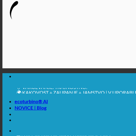
🔆 MAKSIMALNA SANITARNA HIGIENA
✚ IZRECNO MEDICINSKO PRIPOROČENO
💧 VARČEVANJE. TRAJNOSTNO.
🌍 KAKOVOST + ZAUPANJE + JAMSTVO | V UPORABI
ecoturbino® AI
NOVICE | Blog
🔆 MAKSIMALNA SANITARNA HIGIENA