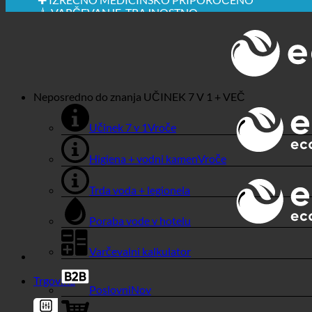
✚ IZRECNO MEDICINSKO PRIPOROČENO
💧 VARČEVANJE. TRAJNOSTNO.
🌍 KAKOVOST + ZAUPANJE + JAMSTVO | V UPORABI
Neposredno do znanja
UČINEK 7 V 1 + VEČ
Učinek 7 v 1
Higiena + vodni kamen
Trda voda + legionela
Poraba vode v hotelu
Varčevalni kalkulator
Trgovina
Poslovni