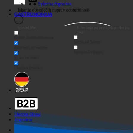
Spletna trgovina
GASTRONOMIJA
Splošni filtri
Filtriranje po vrsti prispevka po
meri
Exakte Übereinstimmung
Suche auf Seiten
Kako priti do naslova
Suche in Beiträgen
Suche im Inhalt
Iskanje v izvlečku
Horror Show
Trgovina