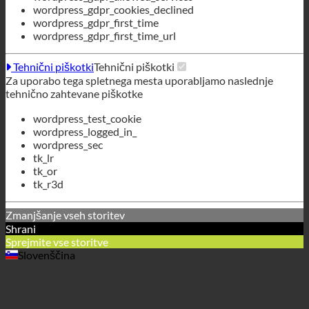
wordpress_test_cookie
wordpress_logged_in_
wordpress_sec
tk_lr
tk_or
tk_r3d
Zmanjšanje vseh storitev
Shrani
Sprejmite vse storitve
Slovenščina