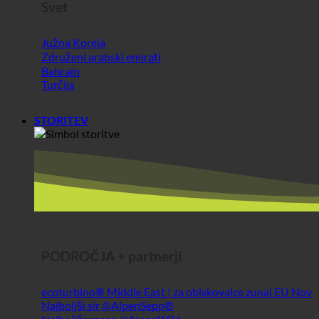
STORITEV
PODROČJA + partnerji
ecoturbino® Middle East | za obiskovalce zunaj EU
Najboljši sir @AlpenSepp®
Najboljše meso @AlpenWild
Zdravo življenje @SFERICS®
Shopworld @Webdeals
Info