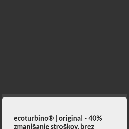
ecoturbino® | original - 40%
zmanjšanje stroškov. brez
izgube udobja.
40% nižji stroški prhanja ob polnem uživanju v
prhanju + aktivni prispevek k varovanju okolja!