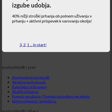
3, 2, 1 ... in start!
ecoturbino® | svet
Zemljevidi ecoturbino®
Tehnične podrobnosti
Kalkulator prihrankov
Študije primerov
Pogosta vprašanja | Pogosto zastavljena vprašanja
Spletna trgovina | angleščina
ecoturbino® | direct
Pišite na
GTC
Zasebnost podatkov
Pravno obvestilo
ecoturbino® srednji vzhod