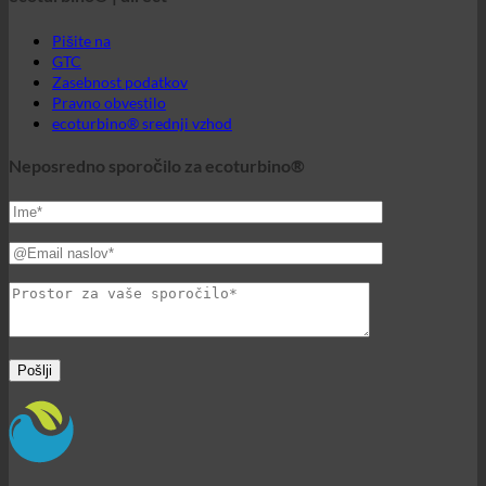
Neposredno sporočilo za ecoturbino®
Svet ecoturbino®
© 2026 ecoturbino® | Ing. Werner Krenek | AVSTRIJA |
+43
699 18180000