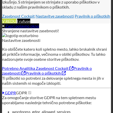
Nastavitve zasebnosti
Ko obiščete katero koli spletno mesto, lahko brskalnik shrani
ali prikliče informacije, večinoma v obliki piškotkov. Tu lahko
nadzorujete svoje osebne storitve piškotkov.
Potrebno
Analitika
Zasebnost Cockpit
Pravilnik o
zasebnosti
Pravilnik o piškotkih
Ti piškotki so potrebni za delovanje spletnega mesta in jih v
naših sistemih ni mogoče izklopiti.
GDPR
GDPR
Za omogočanje storitve GDPR na tem spletnem mestu
uporabljamo naslednje tehnično potrebne piškotke:
wordpress_gdpr_allowed_services
wordpress_gdpr_cookies_declined
wordpress_gdpr_first_time
wordpress_gdpr_first_time_url
Tehnični piškotki
Tehnični piškotki
Za uporabo tega spletnega mesta uporabljamo naslednje
tehnično zahtevane piškotke