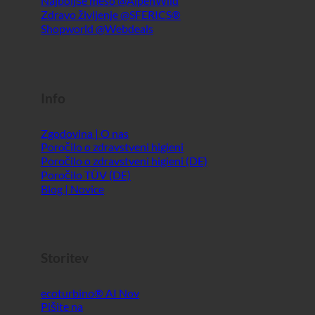
Zgodovina | O nas
Poročilo o zdravstveni higieni
Poročilo o zdravstveni higieni (DE)
Poročilo TÜV (DE)
Blog | Novice
Storitev
ecoturbino® AI
Pišite na
Pravno obvestilo
Kazalo
GTC
Zasebnost podatkov