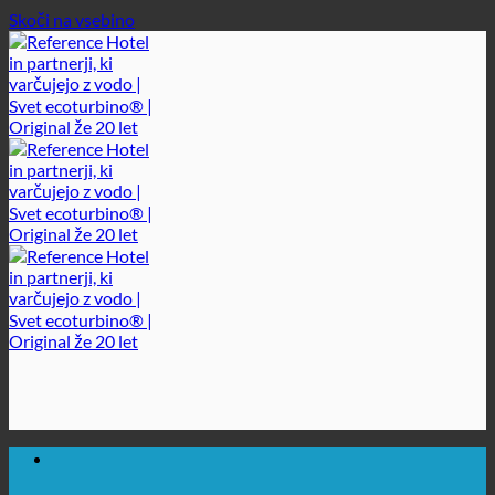
Skoči na vsebino
🔆 MAKSIMALNA SANITARNA HIGIENA
✚ IZRECNO MEDICINSKO PRIPOROČENO