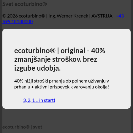
ecoturbino® | original - 40%
zmanjšanje stroškov. brez
izgube udobja.
40% nižji stroški prhanja ob polnem uživanju v
prhanju + aktivni prispevek k varovanju okolja!
3, 2, 1 ... in start!
ecoturbino® | svet
Zemljevidi ecoturbino®
Tehnične podrobnosti
Kalkulator prihrankov
Študije primerov
Pogosta vprašanja | Pogosto zastavljena vprašanja
Spletna trgovina | angleščina