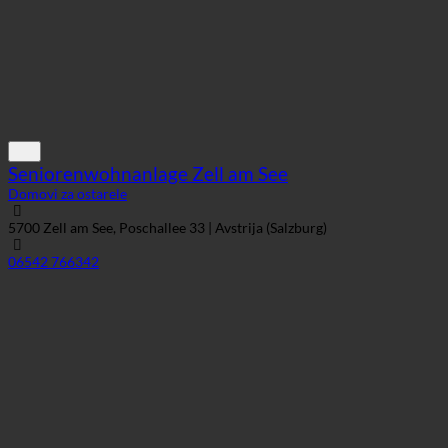
Seniorenwohnanlage Zell am See
Domovi za ostarele
5700 Zell am See, Poschallee 33 | Avstrija (Salzburg)
06542 766342
Wohn- und Pflegeheim Fulpmes | Vorderes
Stubaital
Domovi za ostarele
6166 Fulpmes, Herrengasse 23 | Avstrija (Tirolska)