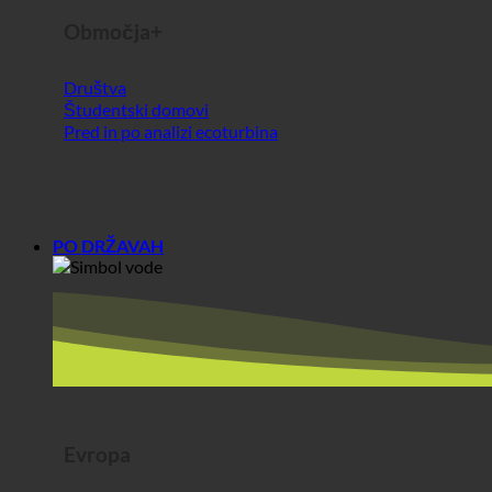
PO DRŽAVAH
Evropa
Avstrija
Hrvaška
Nemčija
Irska
Madžarska
Luksemburg