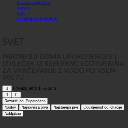
SVET
PARTNERJI DOMA UPOKOJENCEV |
IZVLEČEK IZ REFERENC ECOTURBINA
ZA VARČEVANJE Z VODO PO VSEM
SVETU
Prikazujemo 1 - 6 od 6
Razvrsti po:
Priporočeno
Naslov
Najnovejša prva
Najstarejši prvi
Oddaljenost od lokacije
Naključno