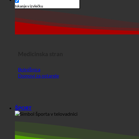
Medicinska stran
Bolnišnica
Domovi za ostarele
ŠPORT
Šport
telovadni center