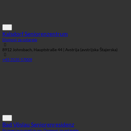
8912 Johnsbach, Hauptstraße 44 | Avstrija (avstrijska Štajerska)
+43 3135 57009
Bad Vöslau Seniorenresidenz
Primerjava pred in po
,
Domovi za ostarele
2540 Johnsbach, Florastraße 1-5 | Avstrija (avstrijska Štajerska)
+43 2252 755 55