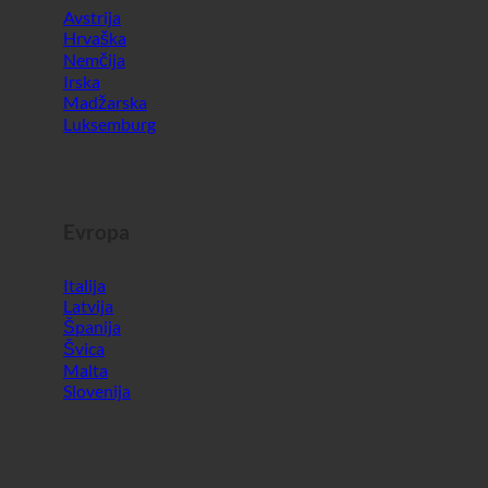
Evropa
Italija
Latvija
Španija
Švica
Malta
Slovenija
Svet
Južna Koreja
Združeni arabski emirati
Bahrajn
Turčija