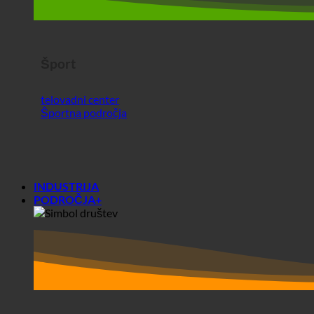
Športna področja
INDUSTRIJA
PODROČJA+
Območja+
Društva
Študentski domovi
Pred in po analizi ecoturbina