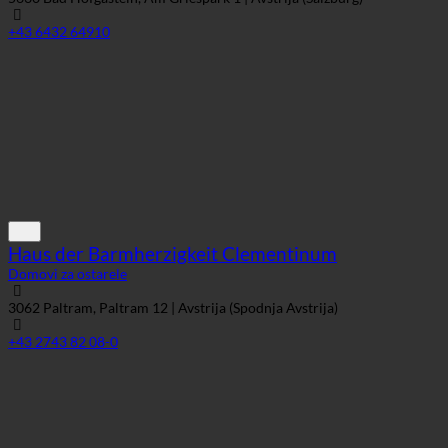
Haus der Barmherzigkeit Clementinum
Domovi za ostarele
3062 Paltram, Paltram 12 | Avstrija (Spodnja Avstrija)
+43 2743 82 08-0
Kalsdorf Seniorenzentrum
Domovi za ostarele