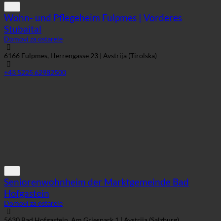
+43 5225 62982500
Seniorenwohnheim der Marktgemeinde Bad
Hofgastein
Domovi za ostarele
5630 Bad Hofgastein, Am Griespark 1 | Avstrija (Salzburg)
+43 6432 64910