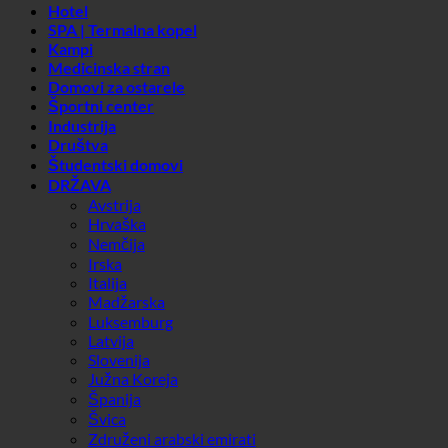
Društva
Študentski domovi
DRŽAVA
Avstrija
Hrvaška
Nemčija
Irska
Italija
Madžarska
Luksemburg
Latvija
Slovenija
Južna Koreja
Španija
Švica
Združeni arabski emirati
Suche
Splošni filtri
Filtriranje po vrsti prispevka po
Učinek 7 v 1