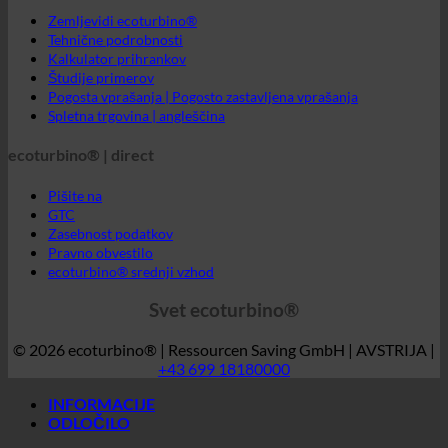
ecoturbino® | direct
Pišite na
GTC
Zasebnost podatkov
Pravno obvestilo
ecoturbino® srednji vzhod
Svet ecoturbino®
© 2026 ecoturbino® | Ressourcen Saving GmbH | AVSTRIJA |
+43 699 18180000
INFORMACIJE
ODLOČILO
Hotel
SPA | Termalna kopel
Kampi
Medicinska stran
Domovi za ostarele
Športni center
Industrija