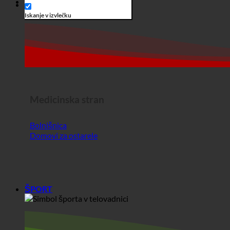
Medicinska stran
Bolnišnica
Domovi za ostarele
ŠPORT