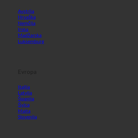
Irska
Madžarska
Luksemburg
Evropa
Italija
Latvija
Španija
Švica
Malta
Slovenija
Svet