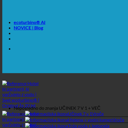
💧 VARČEVANJE. TRAJNOSTNO.
🌍 KAKOVOST + ZAUPANJE + JAMSTVO | V UPORABI
ecoturbino® AI
NOVICE | Blog
🔆 MAKSIMALNA SANITARNA HIGIENA
✚ IZRECNO MEDICINSKO PRIPOROČENO
💧 VARČEVANJE. TRAJNOSTNO.
🌍 KAKOVOST + ZAUPANJE + JAMSTVO | V UPORABI
Neposredno do znanja
UČINEK 7 V 1 + VEČ
Učinek 7 v 1
Higiena + vodni kamen
Trda voda + legionela
Poraba vode v hotelu
Varčevalni kalkulator
Poslovni
Spletna trgovina