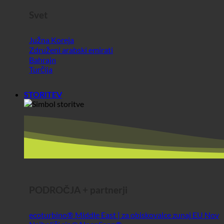
Južna Koreja
Združeni arabski emirati
Bahrajn
Turčija
STORITEV
PODROČJA + partnerji
ecoturbino® Middle East | za obiskovalce zunaj EU
Najboljši sir @AlpenSepp®
Najboljše meso @AlpenWild
Zdravo življenje @SFERICS®
Shopworld @Webdeals