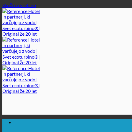
Skoči na vsebino
🔆 MAKSIMALNA SANITARNA HIGIENA
✚ IZRECNO MEDICINSKO PRIPOROČENO