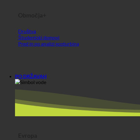
Društva
Študentski domovi
Pred in po analizi ecoturbina
PO DRŽAVAH
Evropa
Avstrija
Hrvaška
Nemčija