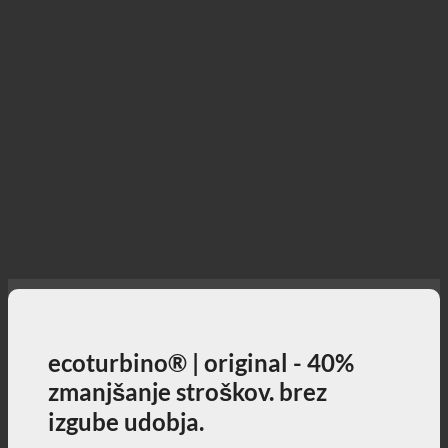
ecoturbino® | original - 40%
zmanjšanje stroškov. brez
izgube udobja.
40% nižji stroški prhanja ob polnem uživanju v
prhanju + aktivni prispevek k varovanju okolja!