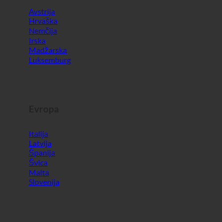
Evropa
Italija
Latvija
Španija
Švica
Malta
Slovenija
Svet
Južna Koreja
Združeni arabski emirati
Bahrajn
Turčija