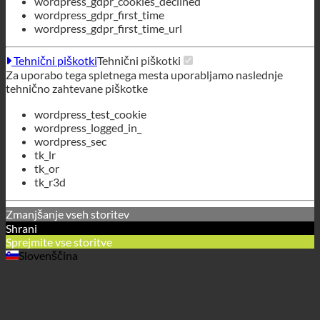
wordpress_test_cookie
wordpress_logged_in_
wordpress_sec
tk_lr
tk_or
tk_r3d
Zmanjšanje vseh storitev
Shrani
Sprejmite vse storitve
Slovenščina