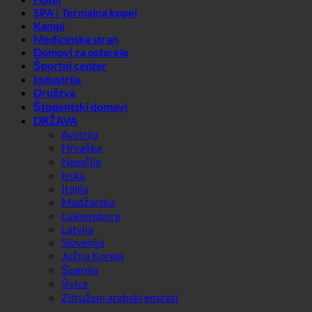
Društva
Študentski domovi
DRŽAVA
Avstrija
Hrvaška
Nemčija
Irska
Italija
Madžarska
Luksemburg
Latvija
Slovenija
Južna Koreja
Španija
Švica
Združeni arabski emirati
Suche
Splošni filtri
Filtriranje po vrsti prispevka po
Učinek 7 v 1