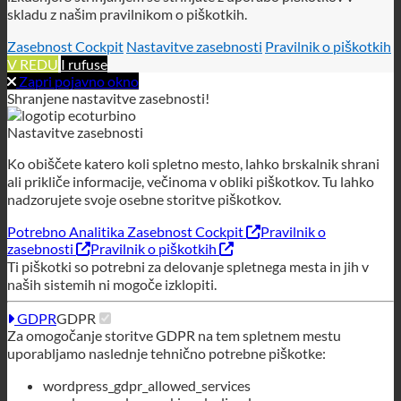
Nastavitve zasebnosti
Ko obiščete katero koli spletno mesto, lahko brskalnik shrani
ali prikliče informacije, večinoma v obliki piškotkov. Tu lahko
nadzorujete svoje osebne storitve piškotkov.
Potrebno
Analitika
Zasebnost Cockpit
Pravilnik o
zasebnosti
Pravilnik o piškotkih
Ti piškotki so potrebni za delovanje spletnega mesta in jih v
naših sistemih ni mogoče izklopiti.
GDPR
GDPR
Za omogočanje storitve GDPR na tem spletnem mestu
uporabljamo naslednje tehnično potrebne piškotke:
wordpress_gdpr_allowed_services
wordpress_gdpr_cookies_declined
wordpress_gdpr_first_time
wordpress_gdpr_first_time_url
Tehnični piškotki
Tehnični piškotki
Za uporabo tega spletnega mesta uporabljamo naslednje
tehnično zahtevane piškotke