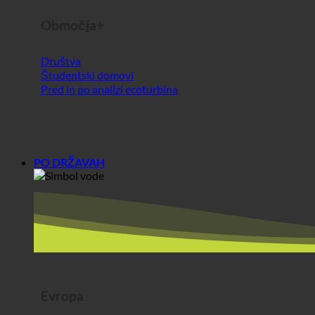
PO DRŽAVAH
Evropa
Avstrija
Hrvaška
Nemčija
Irska
Madžarska
Luksemburg