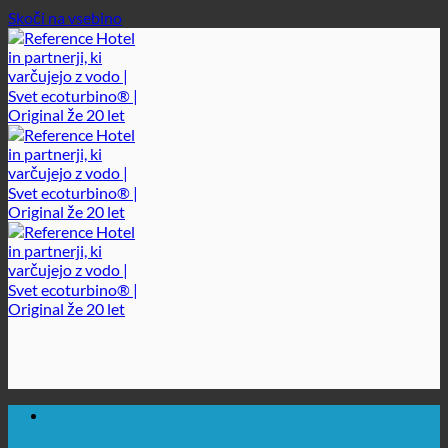
Skoči na vsebino
🔆 MAKSIMALNA SANITARNA HIGIENA
✚ IZRECNO MEDICINSKO PRIPOROČENO