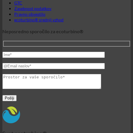
Svet ecoturbino®
© 2026 ecoturbino® | Ing. Werner Krenek | AVSTRIJA |
+43
699 18180000