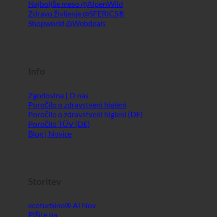
Info
Zgodovina | O nas
Poročilo o zdravstveni higieni
Poročilo o zdravstveni higieni (DE)
Poročilo TÜV (DE)
Blog | Novice
Storitev
ecoturbino® AI
Pišite na
Pravno obvestilo
Kazalo
GTC
Zasebnost podatkov