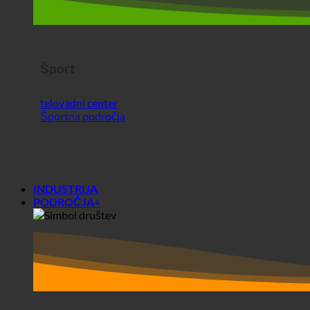
telovadni center
Športna področja
INDUSTRIJA
PODROČJA+
Območja+
Društva
Študentski domovi
Pred in po analizi ecoturbina