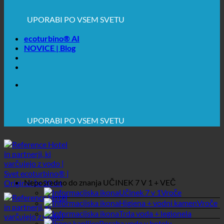
💧 VARČEVANJE. TRAJNOSTNO.
ecoturbino® AI
🌍 KAKOVOST + ZAUPANJE + JAMSTVO | V
NOVICE | Blog
UPORABI PO VSEM SVETU
🔆 MAKSIMALNA SANITARNA HIGIENA
✚ IZRECNO MEDICINSKO PRIPOROČENO
💧 VARČEVANJE. TRAJNOSTNO.
🌍 KAKOVOST + ZAUPANJE + JAMSTVO | V
UPORABI PO VSEM SVETU
Neposredno do znanja
UČINEK 7 V 1 + VEČ
Učinek 7 v 1
Higiena + vodni kamen
Trda voda + legionela
Poraba vode v hotelu
Varčevalni kalkulator
Poslovni
Spletna trgovina
GASTRONOMIJA