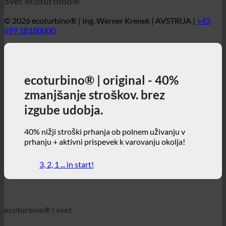
ecoturbino® | original - 40%
zmanjšanje stroškov. brez
izgube udobja.
40% nižji stroški prhanja ob polnem uživanju v
prhanju + aktivni prispevek k varovanju okolja!
3, 2, 1 ... in start!
ecoturbino® | svet
Zemljevidi ecoturbino®
Tehnične podrobnosti
Kalkulator prihrankov
Študije primerov
Pogosta vprašanja | Pogosto zastavljena vprašanja
Spletna trgovina | angleščina