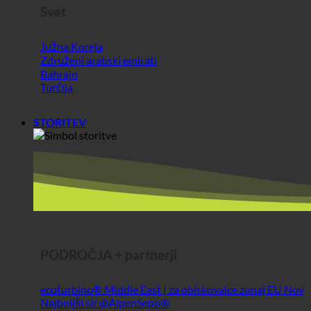
STORITEV
PODROČJA + partnerji
ecoturbino® Middle East | za obiskovalce zunaj EU
Najboljši sir @AlpenSepp®
Najboljše meso @AlpenWild
Zdravo življenje @SFERICS®
Shopworld @Webdeals