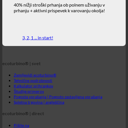
3, 2, 1 ... in start!
ecoturbino® | svet
Zemljevidi ecoturbino®
Tehnične podrobnosti
Kalkulator prihrankov
Študije primerov
Pogosta vprašanja | Pogosto zastavljena vprašanja
Spletna trgovina | angleščina
ecoturbino® | direct
Pišite na
GTC
Zasebnost podatkov
Pravno obvestilo
ecoturbino® srednji vzhod
Neposredno sporočilo za ecoturbino®