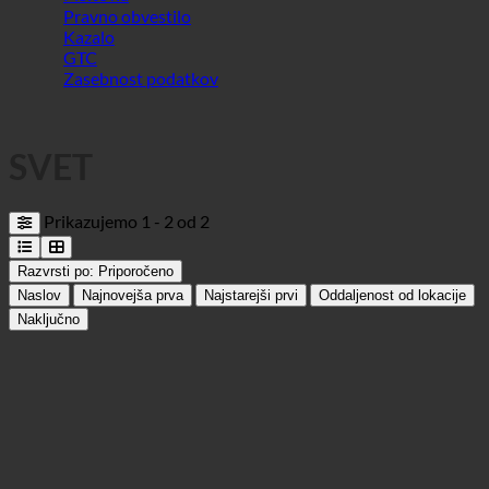
SVET
Prikazujemo 1 - 2 od 2
Razvrsti po:
Priporočeno
Naslov
Najnovejša prva
Najstarejši prvi
Oddaljenost od lokacije
Naključno
IKEA Industry Hungary Kft
Industrija
9400 Magyarország, Ipar krt. 19 | Madžarska ()