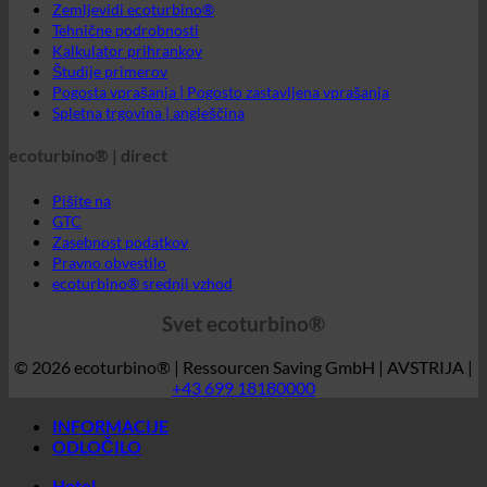
ecoturbino® | direct
Pišite na
GTC
Zasebnost podatkov
Pravno obvestilo
ecoturbino® srednji vzhod
Svet ecoturbino®
© 2026 ecoturbino® | Ressourcen Saving GmbH | AVSTRIJA |
+43 699 18180000
INFORMACIJE
ODLOČILO
Hotel
SPA | Termalna kopel
Kampi
Medicinska stran
Domovi za ostarele
Športni center
Industrija