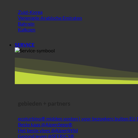
Zuid-Korea
Verenigde Arabische Emiraten
Bahrein
Kalkoen
SERVICE
gebieden + partners
ecoturbino® midden oosten | voor bezoekers buiten EU
Beste kaas @AlpenSepp®
Het beste vlees @AlpenWild
Gezond leven @SFERICS®
Shopwereld @Webdeals