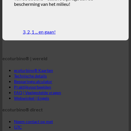
3, 2, 1 ... en gaan!
ecoturbino® | wereld
ecoturbino® Kaarten
Technische details
Besparingscalculator
Praktijkvoorbeelden
FAQ | Veelgestelde vragen
Webwinkel | Engels
ecoturbino® direct
Neem contact op met
GTC
Privacy van gegevens