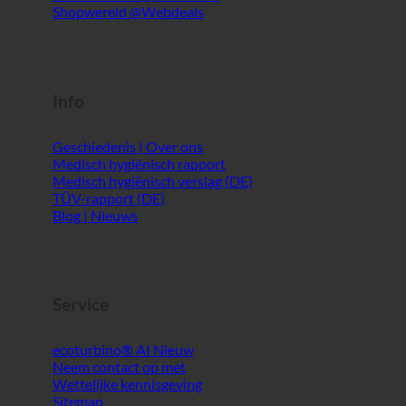
Info
Geschiedenis | Over ons
Medisch hygiënisch rapport
Medisch hygiënisch verslag (DE)
TÜV-rapport (DE)
Blog | Nieuws
Service
ecoturbino® AI
Neem contact op met
Wettelijke kennisgeving
Sitemap
GTC