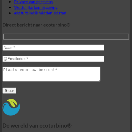
Wettelijke kennisgeving
ecoturbino® midden-oosten
Direct bericht naar ecoturbino®
De wereld van ecoturbino®
© 2026 ecoturbino® | Ing. Werner Krenek | OOSTENRIJK |