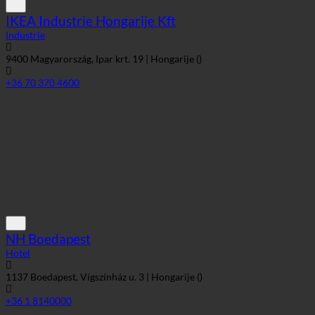
IKEA Industrie Hongarije Kft
Industrie
9400 Magyarország, Ipar krt. 19 | Hongarije ()
+36 70 370 4600
NH Boedapest
Hotel
1137 Boedapest, Vígszínház u. 3 | Hongarije ()
+36 1 8140000