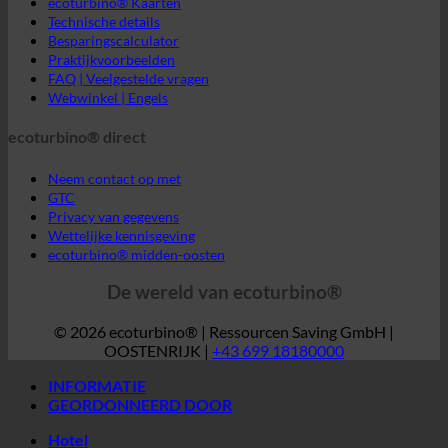
Technische details
Besparingscalculator
Praktijkvoorbeelden
FAQ | Veelgestelde vragen
Webwinkel | Engels
ecoturbino® direct
Neem contact op met
GTC
Privacy van gegevens
Wettelijke kennisgeving
ecoturbino® midden-oosten
De wereld van ecoturbino®
© 2026 ecoturbino® | Ressourcen Saving GmbH |
OOSTENRIJK |
+43 699 18180000
INFORMATIE
GEORDONNEERD DOOR
Hotel
SPA | Thermaal bad