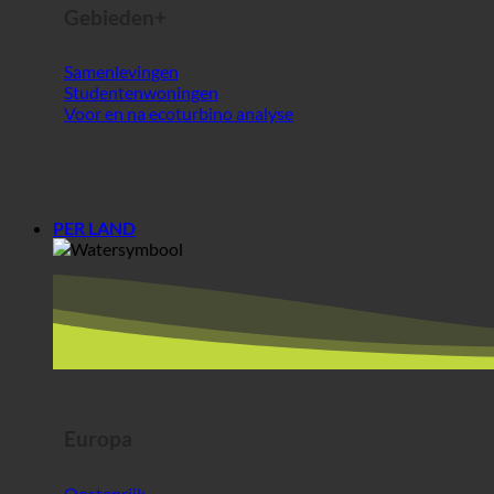
Samenlevingen
Studentenwoningen
Voor en na ecoturbino analyse
PER LAND
Europa
Oostenrijk
Kroatië