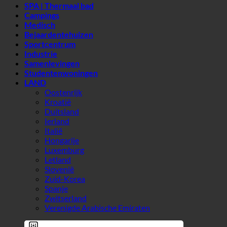
Campings
Medisch
Bejaardentehuizen
Sportcentrum
Industrie
Samenlevingen
Studentenwoningen
LAND
Oostenrijk
Kroatië
Duitsland
Ierland
Italië
Hongarije
Luxemburg
Letland
Slovenië
Zuid-Korea
Spanje
Zwitserland
Verenigde Arabische Emiraten