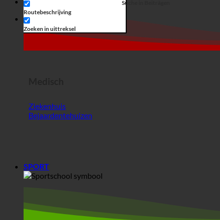
Routebeschrijving
Horrorshow
Zoeken in uittreksel
Medisch
Ziekenhuis
Bejaardentehuizen
SPORT