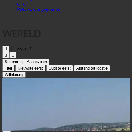
Privacy van gegevens
WERELD
1 - 2 van 2
Sorteren op:
Aanbevolen
Titel
Nieuwste eerst
Oudste eerst
Afstand tot locatie
Willekeurig