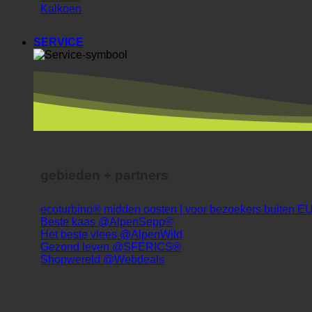
Kalkoen
SERVICE
gebieden + partners
ecoturbino® midden oosten | voor bezoekers buiten E
Beste kaas @AlpenSepp®
Het beste vlees @AlpenWild
Gezond leven @SFERICS®
Shopwereld @Webdeals