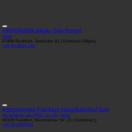
PANORAMA Allgäu Spa Resort
Hotel
87494 Rückholz, Seeleuten 62 | Duitsland (Allgäu)
+49 (0) 8364 248
IntercityHotel Frankfurt Hauptbahnhof Süd
Vergelijking van vÃ³Ã³r en nÃ¡
,
Hotel
60329 Frankfurt, Mannheimer Str. 21 | Duitsland ()
+49 69 6599920