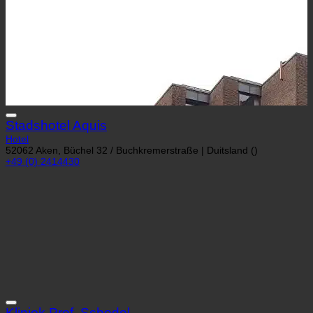
Stadshotel Aquis
Hotel
52062 Aken, Büchel 32 / Buchkremerstraße | Duitsland ()
+49 (0) 2414430