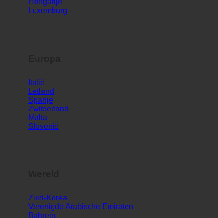
Hongarije
Luxemburg
Europa
Italië
Letland
Spanje
Zwitserland
Malta
Slovenië
Wereld
Zuid-Korea
Verenigde Arabische Emiraten
Bahrein