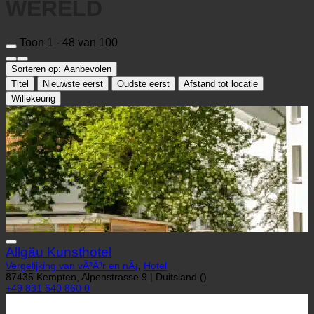
WERELD
Toon 1 - 48 van 100
Sorteren op:
Aanbevolen
Titel
Nieuwste eerst
Oudste eerst
Afstand tot locatie
Willekeurig
Allgäu Kunsthotel
Vergelijking van vÃ³Ã³r en nÃ¡
,
Hotel
87435 Kempten, Alpenstrasse 9 | Duitsland ()
+49 831 540 860 0