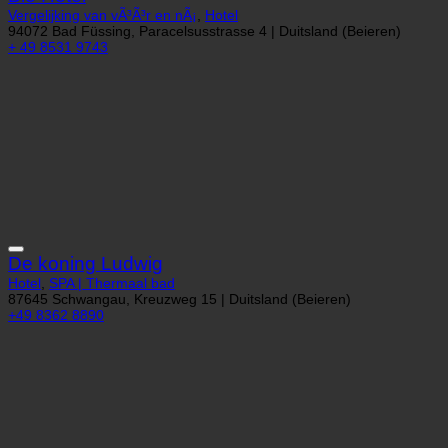
Vergelijking van vÃ³Ã³r en nÃ¡
,
Hotel
94072 Bad Füssing, Paracelsusstrasse 4 | Duitsland (Beieren)
+ 49 8531 9743
De koning Ludwig
Hotel
,
SPA | Thermaal bad
87645 Schwangau, Kreuzweg 15 | Duitsland (Beieren)
+49 8362 8890