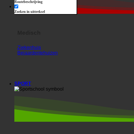
Routebeschrijving
Horrorshow
Zoeken in uittreksel
Medisch
Ziekenhuis
Bejaardentehuizen
SPORT