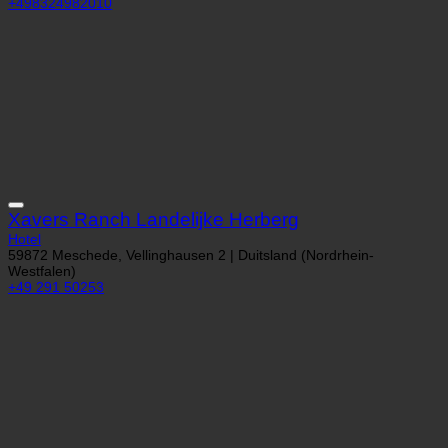
+498324982010
Xavers Ranch Landelijke Herberg
Hotel
59872 Meschede, Vellinghausen 2 | Duitsland (Nordrhein-
Westfalen)
+49 291 50253