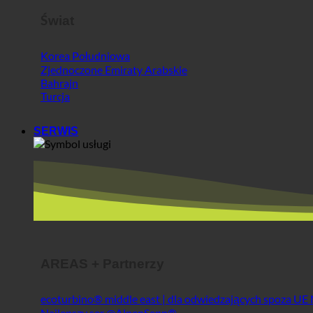
Zjednoczone Emiraty Arabskie
Bahrajn
Turcja
SERWIS
AREAS + Partnerzy
ecoturbino® middle east | dla odwiedzających spoza UE
Najlepszy ser @AlpenSepp®
Najlepsze mięso @AlpenWild
Zdrowy tryb życia @SFERICS®
Shopworld @Webdeals