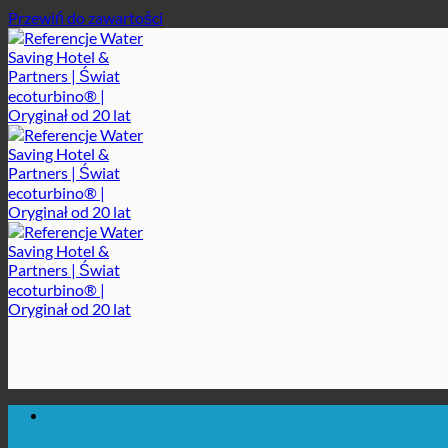
Przewiń do zawartości
MAKSYMALNA HIGIENA SANITARNA
✚ WYRAŹNIE ZALECANE Z MEDYCZNEGO PUNKTU W