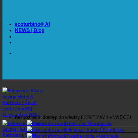
OSZCZĘDNOŚĆ. ZRÓWNOWAŻONE.
JAKOŚĆ + ZAUFANIE + GWARANCJA | W UŻYCIU NA
ecoturbino® AI
NEWS | Blog
MAKSYMALNA HIGIENA SANITARNA
✚ WYRAŹNIE ZALECANE Z MEDYCZNEGO PUNKTU W
OSZCZĘDNOŚĆ. ZRÓWNOWAŻONE.
JAKOŚĆ + ZAUFANIE + GWARANCJA | W UŻYCIU NA
Bezpośredni dostęp do wiedzy
EFEKT 7 W 1 + WIĘCEJ
Efekt 7 w 1
Higiena + kamień
Twarda woda + legionella
Zużycie wody w hotelu
Kalkulator oszczędności
Biznes
Sklep internetowy