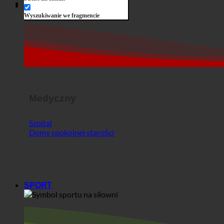
Medyczny
Szpital
Domy spokojnej starości
SPORT