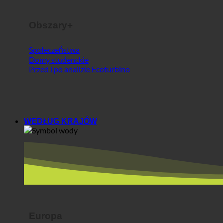
Społeczeństwa
Domy studenckie
Przed i po analizie Ecoturbino
WEDŁUG KRAJÓW
Europa
Austria
Chorwacja
Niemcy