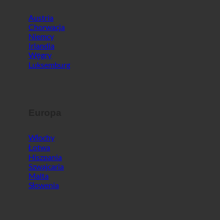
Irlandia
Węgry
Luksemburg
Europa
Włochy
Łotwa
Hiszpania
Szwajcaria
Malta
Słowenia
Świat
Korea Południowa