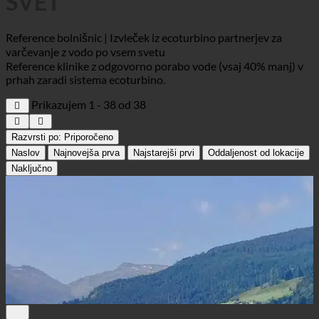
SVET
Reference bolnišnic | Izvleček iz ecoturbino partnerjev za
varčevanje z vodo po vsem svetu
Reference klinike z odgovorno porabo vode (vsaj 40% manj) v
prhah zaradi sistema ecoturbino.
Prikazujem 1 - 38 od 38
Razvrsti po:
Priporočeno
Naslov
Najnovejša prva
Najstarejši prvi
Oddaljenost od lokacije
Naključno