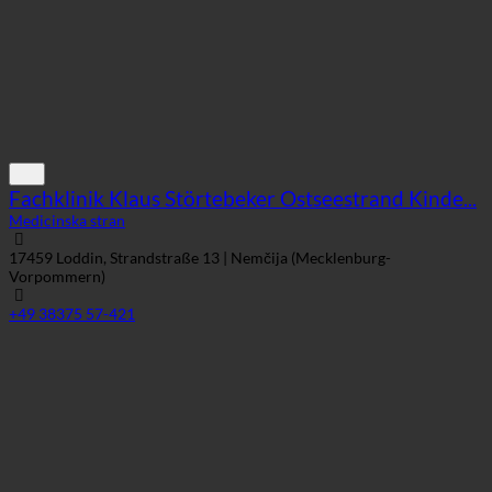
Fachklinik Klaus Störtebeker Ostseestrand Kinde...
Medicinska stran
17459 Loddin, Strandstraße 13 | Nemčija (Mecklenburg-
Vorpommern)
+49 38375 57-421