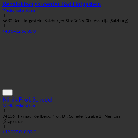
Rehabilitacijski center Bad Hofgastein
Medicinska stran
5630 Bad Hofgastein, Salzburger Straße 26-30 | Avstrija (Salzburg)
+43 6432 66 85 0
Klinik Prof. Schedel
Medicinska stran
94136 Thyrnau-Kellberg, Prof.-Dr.-Schedel-Straße 2 | Nemčija
(Štajerska)
+49 085 018 09-0