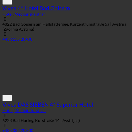
Vivea 4* Hotel Bad Goisern
Hotel
,
Medicinska stran
4822 Bad Goisern am Hallstättersee, Kurzentrumstraße 5a | Avstrija
(Zgornja Avstrija)
+43 6135 20400
Vivea DAS SIEBEN 4* Superior Hotel
Hotel
,
Medicinska stran
6223 Bad Häring, Kurstraße 14 | Avstrija ()
+43 5332 20 800