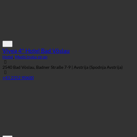
Vivea 4* Hotel Bad Vöslau
Hotel
,
Medicinska stran
2540 Bad Vöslau, Badner Straße 7-9 | Avstrija (Spodnja Avstrija)
+43 2252 90600