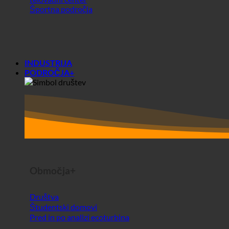
telovadni center
Športna področja
INDUSTRIJA
PODROČJA+
Območja+
Društva
Študentski domovi
Pred in po analizi ecoturbina