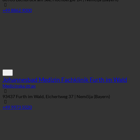
86983 Lechbruck am See, Hochbergle 1A | Nemčija (Bayern)
+49 8862 9000
Johannesbad Medizin Fachklinik Furth im Wald
Medicinska stran
93437 Furth im Wald, Eichertweg 37 | Nemčija (Bayern)
+49 9973 5020