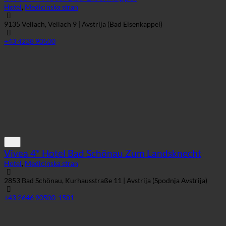
Hotel
,
Medicinska stran
9135 Vellach, Vellach 9 | Avstrija (Bad Eisenkappel)
+43 4238 90500
Vivea 4* Hotel Bad Schönau Zum Landsknecht
Hotel
,
Medicinska stran
2853 Bad Schönau, Kurhausstraße 11 | Avstrija (Spodnja Avstrija)
+43 2646 90500-1501