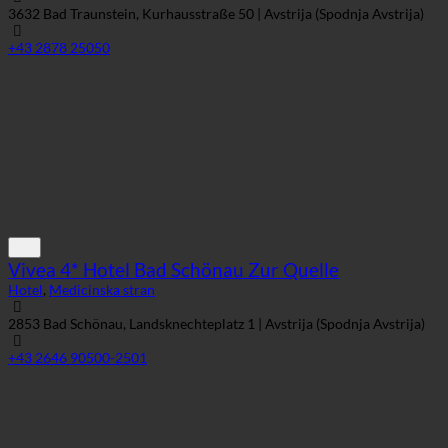
3632 Bad Traunstein, Kurhausstraße 50 | Avstrija (Spodnja Avstrija)
+43 2878 25050
Vivea 4* Hotel Bad Schönau Zur Quelle
Hotel
,
Medicinska stran
2853 Bad Schönau, Landsknechteplatz 1 | Avstrija (Spodnja Avstrija)
+43 2646 90500-2501