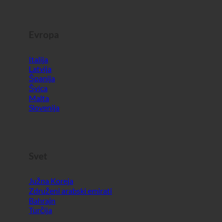
Evropa
Italija
Latvija
Španija
Švica
Malta
Slovenija
Svet
Južna Koreja
Združeni arabski emirati
Bahrajn
Turčija