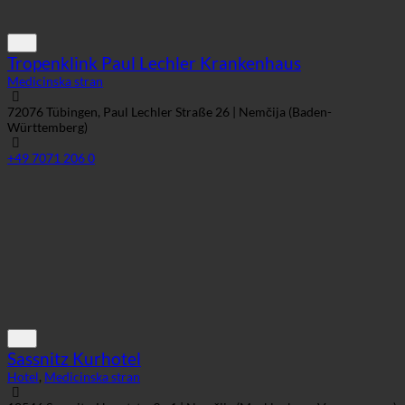
Tropenklink Paul Lechler Krankenhaus
Medicinska stran
72076 Tübingen, Paul Lechler Straße 26 | Nemčija (Baden-
Württemberg)
+49 7071 206 0
Sassnitz Kurhotel
Hotel
,
Medicinska stran