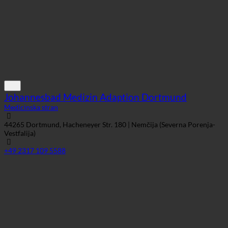
Johannesbad Medizin Adaption Dortmund
Medicinska stran
44265 Dortmund, Hacheneyer Str. 180 | Nemčija (Severna Porenja-
Vestfalija)
+49 2317 109 5588