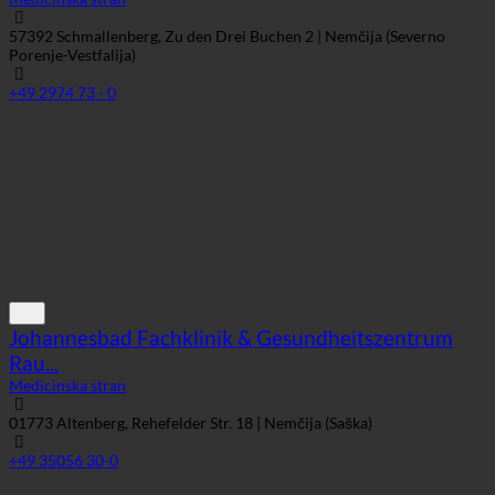
Medicinska stran
57392 Schmallenberg, Zu den Drei Buchen 2 | Nemčija (Severno
Porenje-Vestfalija)
+49 2974 73 - 0
Johannesbad Fachklinik & Gesundheitszentrum
Rau...
Medicinska stran
01773 Altenberg, Rehefelder Str. 18 | Nemčija (Saška)
+49 35056 30-0