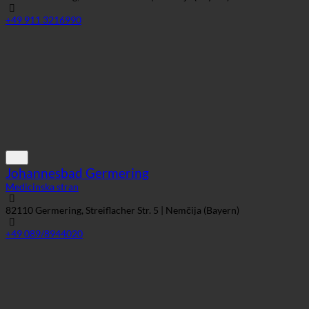
+49 911 3216990
Johannesbad Germering
Medicinska stran
82110 Germering, Streiflacher Str. 5 | Nemčija (Bayern)
+49 089/8944020