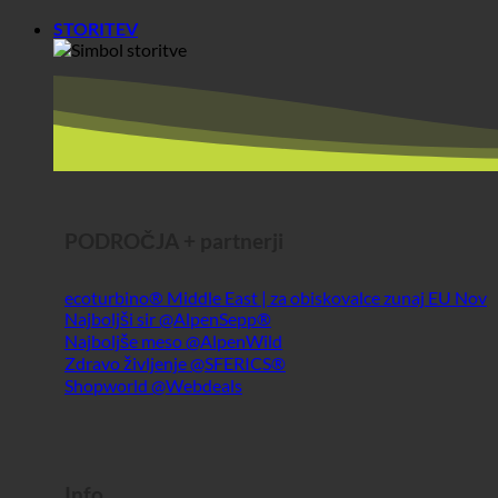
STORITEV
PODROČJA + partnerji
ecoturbino® Middle East | za obiskovalce zunaj EU
Najboljši sir @AlpenSepp®
Najboljše meso @AlpenWild
Zdravo življenje @SFERICS®
Shopworld @Webdeals