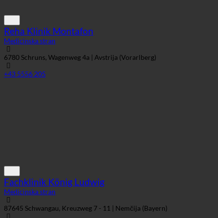
Reha Klinik Montafon
Medicinska stran
6780 Schruns, Wagenweg 4a | Avstrija (Vorarlberg)
+43 5556 205
Fachklinik König Ludwig
Medicinska stran
87645 Schwangau, Kreuzweg 7 - 11 | Nemčija (Bayern)