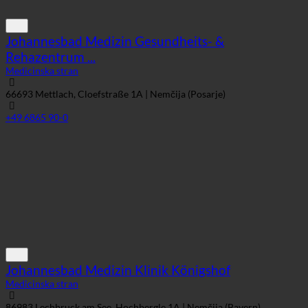
Johannesbad Medizin Gesundheits- &
Rehazentrum ...
Medicinska stran
66693 Mettlach, Cloefstraße 1A | Nemčija (Posarje)
+49 6865 90-0
Johannesbad Medizin Klinik Königshof
Medicinska stran