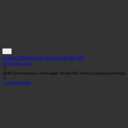
Univerzitetna klinika Hochegg NÖ
Medicinska stran
2840 Grimmenstein, Hochegger Straße 88 | Avstrija (Spodnja Avstrija)
+43 264463000