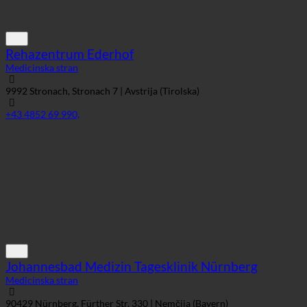
Rehazentrum Ederhof
Medicinska stran
9992 Stronach, Stronach 7 | Avstrija (Tirolska)
+43 4852 69 990,
Johannesbad Medizin Tagesklinik Nürnberg
Medicinska stran
90429 Nürnberg, Fürther Str. 330 | Nemčija (Bayern)