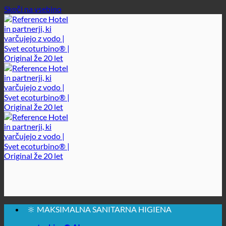
Skoči na vsebino
🔆 MAKSIMALNA SANITARNA HIGIENA
✚ IZRECNO MEDICINSKO PRIPOROČENO