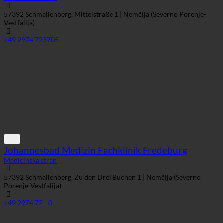
57392 Schmallenberg, Mittelstraße 1 | Nemčija (Severno Porenje-
Vestfalija)
+49 2974 723705
Johannesbad Medizin Fachklinik Fredeburg
Medicinska stran
57392 Schmallenberg, Zu den Drei Buchen 1 | Nemčija (Severno
Porenje-Vestfalija)
+49 2974 72 - 0