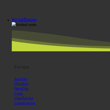
PO DRŽAVAH
Evropa
Avstrija
Hrvaška
Nemčija
Irska
Madžarska
Luksemburg