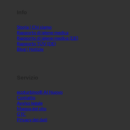
Info
Storia | Chi siamo
Rapporto di igiene medica
Rapporto di igiene medica (DE)
Rapporto TÜV (DE)
Blog | Notizie
Servizio
ecoturbino® AI
Contatto
Avviso legale
Mappa del sito
GTC
Privacy dei dati