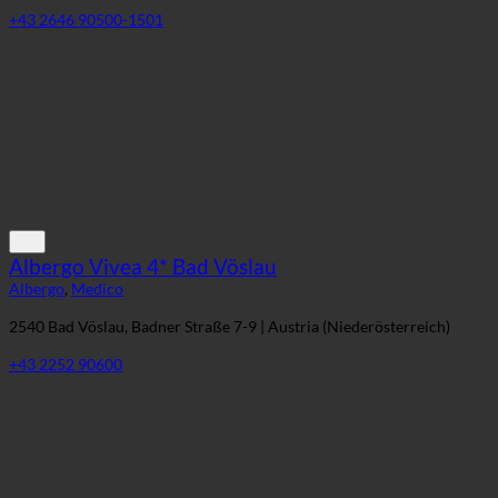
+43 2646 90500-1501
Albergo Vivea 4* Bad Vöslau
Albergo
,
Medico
2540 Bad Vöslau, Badner Straße 7-9 | Austria (Niederösterreich)
+43 2252 90600