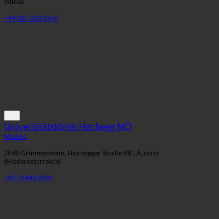
(Stiria)
+49 085 018 09-0
Universitätsklinik Hochegg NÖ
Medico
2840 Grimmenstein, Hochegger Straße 88 | Austria
(Niederösterreich)
+43 264463000