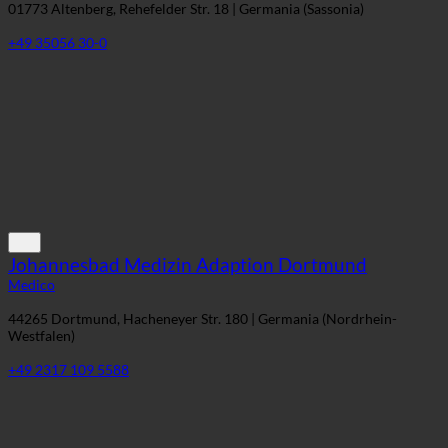
01773 Altenberg, Rehefelder Str. 18 | Germania (Sassonia)
+49 35056 30-0
Johannesbad Medizin Adaption Dortmund
Medico
44265 Dortmund, Hacheneyer Str. 180 | Germania (Nordrhein-
Westfalen)
+49 2317 109 5588