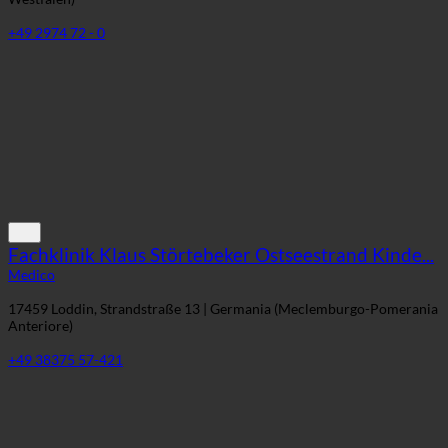
+49 2974 72 - 0
Fachklinik Klaus Störtebeker Ostseestrand Kinde...
Medico
17459 Loddin, Strandstraße 13 | Germania (Meclemburgo-Pomerania
Anteriore)
+49 38375 57-421