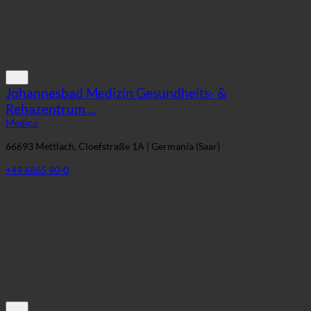
Johannesbad Medizin Gesundheits- &
Rehazentrum ...
Medico
66693 Mettlach, Cloefstraße 1A | Germania (Saar)
+49 6865 90-0