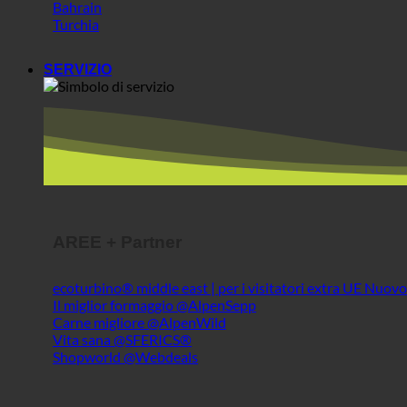
Bahrain
Turchia
SERVIZIO
AREE + Partner
ecoturbino® middle east | per i visitatori extra UE
Il miglior formaggio @AlpenSepp
Carne migliore @AlpenWild
Vita sana @SFERICS®
Shopworld @Webdeals