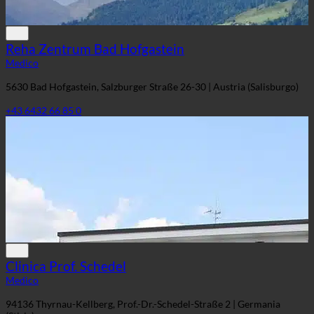
Reha Zentrum Bad Hofgastein
Medico
5630 Bad Hofgastein, Salzburger Straße 26-30 | Austria (Salisburgo)
+43 6432 66 85 0
Clinica Prof. Schedel
Medico
94136 Thyrnau-Kellberg, Prof.-Dr.-Schedel-Straße 2 | Germania