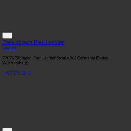
Casa di cura Paul Lechler
Medico
72076 Tübingen, Paul Lechler Straße 26 | Germania (Baden-
Württemberg)
+49 7071 206 0