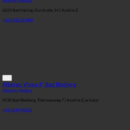
Albergo
,
Medico
6223 Bad Häring, Kurstraße 14 | Austria ()
+43 5332 20 800
Albergo Vivea 4* Bad Bleiberg
Albergo
,
Medico
9530 Bad Bleiberg, Thermenweg 7 | Austria (Carinzia)
+43 4244 90500