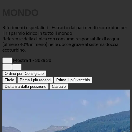
MONDO
Riferimenti ospedalieri | Estratto dai partner di ecoturbino per
il risparmio idrico in tutto il mondo
Referenze della clinica con consumo responsabile di acqua
(almeno 40% in meno) nelle docce grazie al sistema doccia
ecoturbino.
Mostra 1 - 38 di 38
Ordino per:
Consigliato
Titolo
Prima i più recenti
Prima il più vecchio
Distanza dalla posizione
Casuale