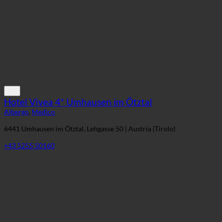
Hotel Vivea 4* Umhausen im Ötztal
Albergo
,
Medico
6441 Umhausen im Ötztal, Lehgasse 50 | Austria (Tirolo)
+43 5255 50160