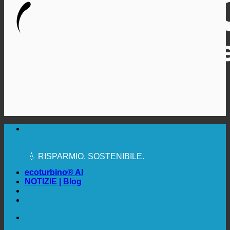
🔆 MASSIMA IGIENE SANITARIA
✚ ESPRESSAMENTE RACCOMANDATO DAL
MEDICO
💧 RISPARMIO. SOSTENIBILE.
🌍 QUALITÀ + FIDUCIA + GARANZIA | IN USO IN
TUTTO IL MONDO
ecoturbino® AI
NOTIZIE | Blog
🔆 MASSIMA IGIENE SANITARIA