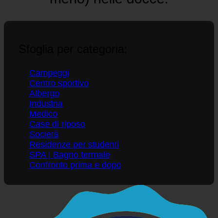
ecoturbina (almeno 40% in
meno) nelle docce.
Sfoglia per categoria:
Campeggi
Centro sportivo
Albergo
Industria
Medico
Case di riposo
Società
Residenze per studenti
SPA | Bagno termale
Confronto prima e dopo