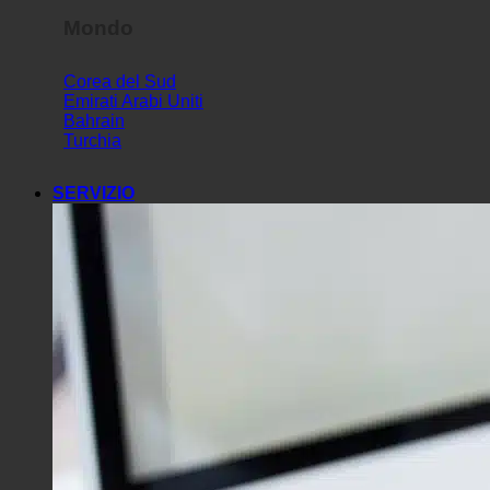
Mondo
Corea del Sud
Emirati Arabi Uniti
Bahrain
Turchia
SERVIZIO