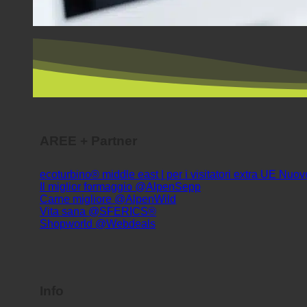
AREE + Partner
ecoturbino® middle east | per i visitatori extra UE
Il miglior formaggio @AlpenSepp
Carne migliore @AlpenWild
Vita sana @SFERICS®
Shopworld @Webdeals