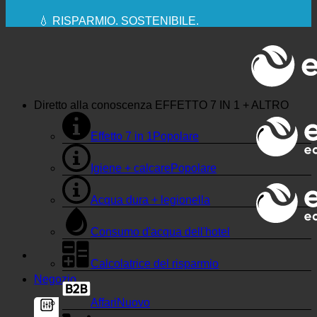
✚ ESPRESSAMENTE RACCOMANDATO DAL
MEDICO
💧 RISPARMIO. SOSTENIBILE.
🌍 QUALITÀ + FIDUCIA + GARANZIA | IN USO IN
TUTTO IL MONDO
Diretto alla conoscenza
EFFETTO 7 IN 1 + ALTRO
Effetto 7 in 1
Igiene + calcare
Acqua dura + legionella
Consumo d'acqua dell'hotel
Calcolatrice del risparmio
Negozio