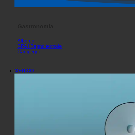
Spettacolo dell'orrore
Gastronomia
Albergo
SPA | Bagno termale
Campeggi
MEDICO