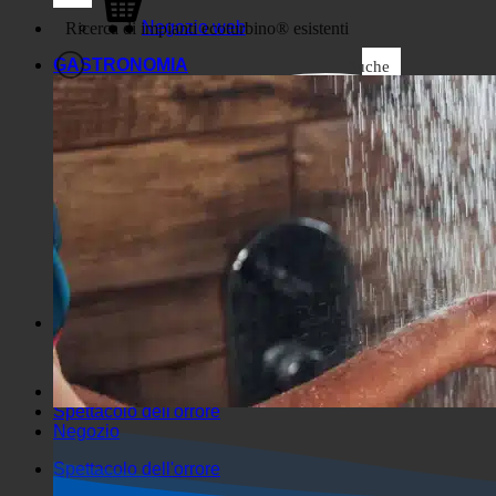
Affari
Negozio web
GASTRONOMIA
Suche
Filtri generici
Filtrare per tipo di post
personalizzato
Exakte Übereinstimmung
Suche auf Seiten
Come arrivare al titolo
Vai a Beiträgen
Come arrivare all'inizio
Ricerca in estratto
Spettacolo dell'orrore
Negozio