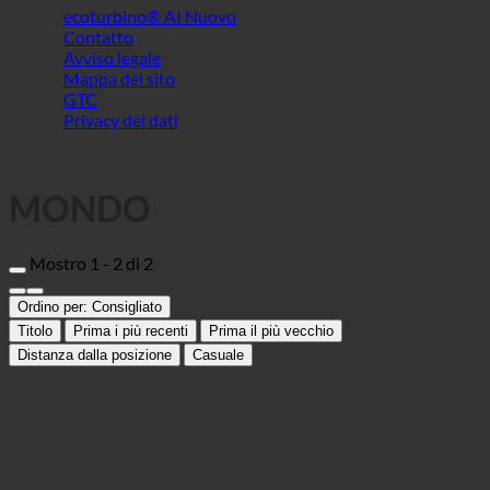
MONDO
Mostro 1 - 2 di 2
Ordino per:
Consigliato
Titolo
Prima i più recenti
Prima il più vecchio
Distanza dalla posizione
Casuale
Walsh's Hotel & Apartments
Albergo
BT46 5AA Mid Ulster, Main Street 53 | Irlanda (Irlanda del Nord)