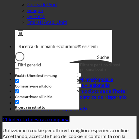
Suche
Filtri generici
Filtrare per tipo di post
personalizzato
Effetto 7 in 1
Exakte Übereinstimmung
Igiene + calcare
Suche auf Seiten
Acqua dura + legionella
Come arrivare al titolo
Consumo d'acqua dell'hotel
Vai a Beiträgen
Calcolatrice del risparmio
Come arrivare all'inizio
Affari
Ricerca in estratto
Negozio web
Chiudere la finestra a comparsa
Utilizziamo i cookie per offrirvi la migliore esperienza online.
Accettando, accettate l'uso dei cookie in conformità con la
nostra politica sui cookie.
Privacy Pozzetto
Impostazioni sulla privacy
Informativa sui
cookie
OK
Io rufuso
Chiudere la finestra a comparsa
Impostazioni sulla privacy salvate!