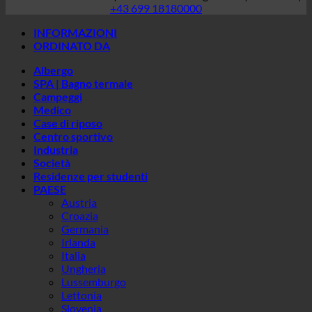
Medico
Case di riposo
Centro sportivo
Industria
Società
Residenze per studenti
PAESE
Austria
Croazia
Germania
Irlanda
Italia
Ungheria
Lussemburgo
Lettonia
Slovenia
Corea del Sud
Spagna
Svizzera
Emirati Arabi Uniti