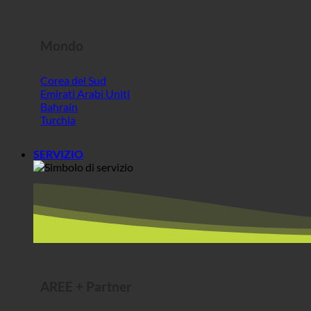
Bahrain
Turchia
SERVIZIO
AREE + Partner
ecoturbino® middle east | per i visitatori extra UE
Il miglior formaggio @AlpenSepp
Carne migliore @AlpenWild
Vita sana @SFERICS®
Shopworld @Webdeals