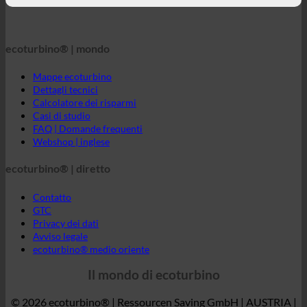
Calcolatore dei risparmi
Casi di studio
FAQ | Domande frequenti
Webshop | inglese
ecoturbino® | diretto
Contatto
GTC
Privacy dei dati
Avviso legale
ecoturbino® medio oriente
Il mondo di ecoturbino
© 2026 ecoturbino® | Ressourcen Saving GmbH | AUSTRIA |
+43 699 18180000
INFORMAZIONI
ORDINATO DA
Albergo
SPA | Bagno termale
Campeggi