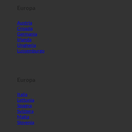
Ungheria
Lussemburgo
Europa
Italia
Lettonia
Spagna
Svizzera
Malta
Slovenia
Mondo
Corea del Sud
Emirati Arabi Uniti