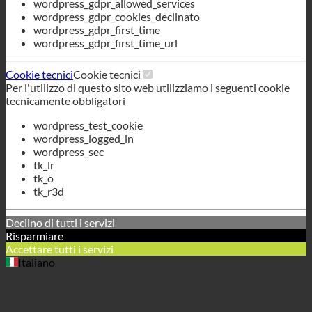
wordpress_test_cookie
wordpress_logged_in
wordpress_sec
tk_lr
tk_o
tk_r3d
Declino di tutti i servizi
Risparmiare
Accettare tutti i servizi
Italiano