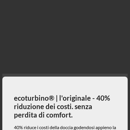
ecoturbino® | l'originale - 40%
riduzione dei costi. senza
perdita di comfort.
40% riduce i costi della doccia godendosi appieno la
doccia + contribuisce attivamente alla tutela
dell'ambiente!
3, 2, 1 ... e via!