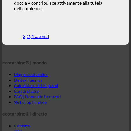
ecoturbino® | mondo
Mappe ecoturbino
Dettagli tecnici
Calcolatore dei risparmi
Casi di studio
FAQ | Domande frequenti
Webshop | inglese
ecoturbino® | diretto
Contatto
GTC
Privacy dei dati
Avviso legale
ecoturbino® medio oriente
Messaggio diretto a ecoturbino