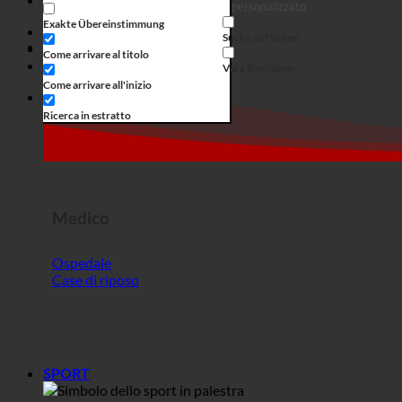
Medico
Ospedale
Case di riposo
SPORT