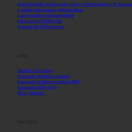
Info
Storia | Chi siamo
Rapporto di igiene medica
Rapporto di igiene medica (DE)
Rapporto TÜV (DE)
Blog | Notizie
Servizio
ecoturbino® AI
Contatto
Avviso legale
Mappa del sito
GTC
Privacy dei dati