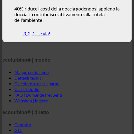
ecoturbino® | mondo
Mappe ecoturbino
Dettagli tecnici
Calcolatore dei risparmi
Casi di studio
FAQ | Domande frequenti
Webshop | inglese
ecoturbino® | diretto
Contatto
GTC
Privacy dei dati
Avviso legale
ecoturbino® medio oriente
Il mondo di ecoturbino
© 2026 ecoturbino® | Ressourcen Saving GmbH | AUSTRIA |