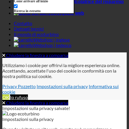
Webshop | inglese
Webshop | tedesco
Chiudere la finestra a comparsa
Utilizziamo i cookie per offrirvi la migliore esperienza online.
Accettando, accettate l'uso dei cookie in conformità con la
nostra politica sui cookie.
Privacy Pozzetto
Impostazioni sulla privacy
Informativa sui
cookie
OK
Io rufuso
Chiudere la finestra a comparsa
Impostazioni sulla privacy salvate!
Impostazioni sulla privacy
Quando visitate un sito web, questo può memorizzare o
recuperare informazioni sul vostro browser, per lo più sotto
forma di cookie. Controllate qui i vostri servizi di cookie
personali.
Necessario
Analisi
Privacy Pozzetto
Informativa sulla
privacy
Informativa sui cookie