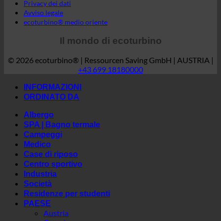
+43 699 18180000
INFORMAZIONI
ORDINATO DA
Albergo
SPA | Bagno termale
Campeggi
Medico
Case di riposo
Centro sportivo
Industria
Società
Residenze per studenti
PAESE
Austria
Croazia
Germania
Irlanda
Italia
Ungheria
Lussemburgo
Lettonia