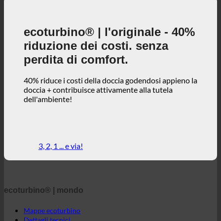
40% riduce i costi della doccia godendosi appieno la
doccia + contribuisce attivamente alla tutela
dell'ambiente!
3, 2, 1 ... e via!
ecoturbino® | mondo
Mappe ecoturbino
Dettagli tecnici
Calcolatore dei risparmi
Casi di studio
FAQ | Domande frequenti
Webshop | inglese
ecoturbino® | diretto