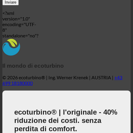
Il mondo di ecoturbino
© 2026 ecoturbino® | Ing. Werner Krenek | AUSTRIA |
+43
699 18180000
ecoturbino® | l'originale - 40%
riduzione dei costi. senza
perdita di comfort.
40% riduce i costi della doccia godendosi appieno la
doccia + contribuisce attivamente alla tutela
dell'ambiente!
3, 2, 1 ... e via!