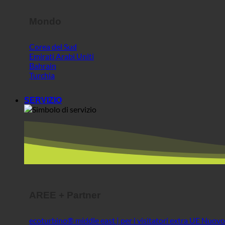
Bahrain
Turchia
SERVIZIO
AREE + Partner
ecoturbino® middle east | per i visitatori extra UE
Il miglior formaggio @AlpenSepp
Carne migliore @AlpenWild
Vita sana @SFERICS®
Shopworld @Webdeals