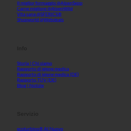
Info
Storia | Chi siamo
Rapporto di igiene medica
Rapporto di igiene medica (DE)
Rapporto TÜV (DE)
Blog | Notizie
Servizio
ecoturbino® AI
Contatto
Avviso legale
Mappa del sito
GTC
Privacy dei dati