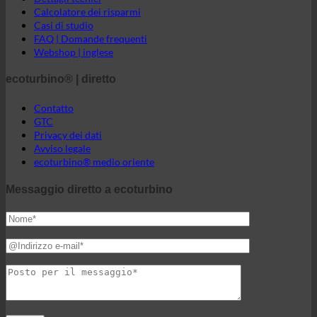
Contatto
GTC
Privacy dei dati
Avviso legale
ecoturbino® medio oriente
Messaggio diretto a ecoturbino
<?xml
version="1.0"
encoding="UTF-
8"
standalone="no"?