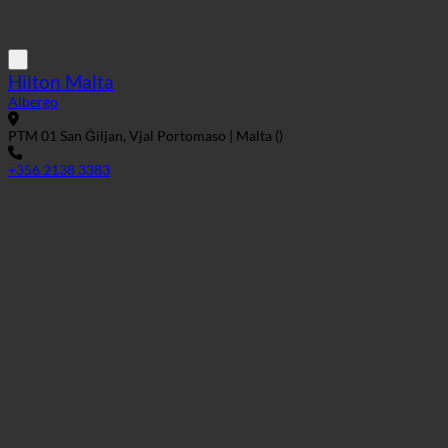
PTM 01 San Ġiljan, Vjal Portomaso | Malta ()
+356 2138 3383