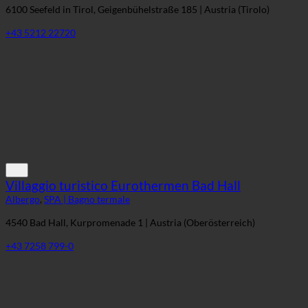
6100 Seefeld in Tirol, Geigenbühelstraße 185 | Austria (Tirolo)
+43 5212 22720
Villaggio turistico Eurothermen Bad Hall
Albergo
,
SPA | Bagno termale
4540 Bad Hall, Kurpromenade 1 | Austria (Oberösterreich)
+43 7258 799-0