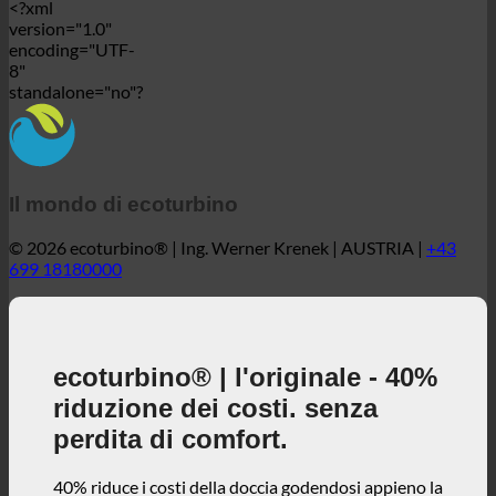
<?xml
version="1.0"
encoding="UTF-
8"
standalone="no"?
Il mondo di ecoturbino
© 2026 ecoturbino® | Ing. Werner Krenek | AUSTRIA |
+43
699 18180000
ecoturbino® | l'originale - 40%
riduzione dei costi. senza
perdita di comfort.
40% riduce i costi della doccia godendosi appieno la