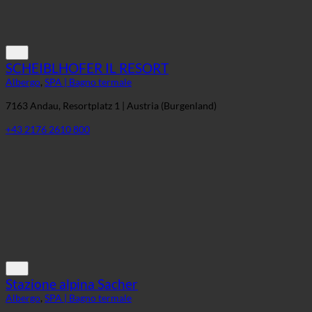
SCHEIBLHOFER IL RESORT
Albergo
,
SPA | Bagno termale
7163 Andau, Resortplatz 1 | Austria (Burgenland)
+43 2176 2610 800
Stazione alpina Sacher
Albergo
,
SPA | Bagno termale