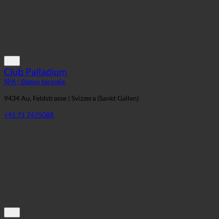
Club Palladium
SPA | Bagno termale
9434 Au, Feldstrasse | Svizzera (Sankt Gallen)
+41 71 7475088