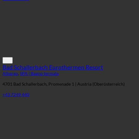
+43 3842 405
Bad Schallerbach Eurothermen Resort
Albergo
,
SPA | Bagno termale
4701 Bad Schallerbach, Promenade 1 | Austria (Oberösterreich)
+43 7249 440