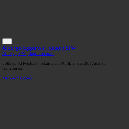
Albergo Eggerwirt Resort SPA
Albergo
,
SPA | Bagno termale
5582 Sankt Michael im Lungau, 5 Kaltbachstraße | Austria
(Salisburgo)
+43 6477 82240