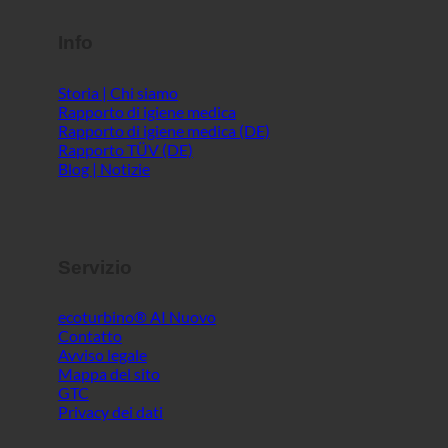
Info
Storia | Chi siamo
Rapporto di igiene medica
Rapporto di igiene medica (DE)
Rapporto TÜV (DE)
Blog | Notizie
Servizio
ecoturbino® AI
Contatto
Avviso legale
Mappa del sito
GTC
Privacy dei dati