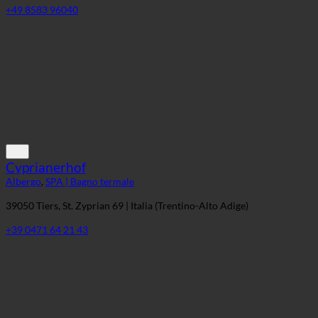
+49 8583 96040
Cyprianerhof
Albergo
,
SPA | Bagno termale
39050 Tiers, St. Zyprian 69 | Italia (Trentino-Alto Adige)
+39 0471 64 21 43