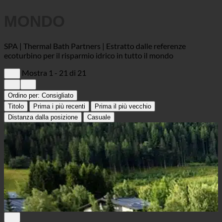
MONDO
SPA | Thermal Bath Partners | Estratto dalle referenze
ecoturbino per il risparmio idrico in tutto il mondo
Mostra 1 - 21 di 21
Ordino per:
Consigliato
Titolo
Prima i più recenti
Prima il più vecchio
Distanza dalla posizione
Casuale