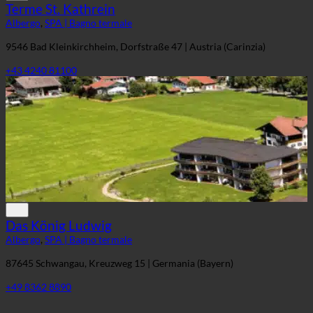
Terme St. Kathrein
Albergo
,
SPA | Bagno termale
9546 Bad Kleinkirchheim, Dorfstraße 47 | Austria (Carinzia)
+43 4240 81100
Das König Ludwig
Albergo
,
SPA | Bagno termale
87645 Schwangau, Kreuzweg 15 | Germania (Bayern)
+49 8362 8890