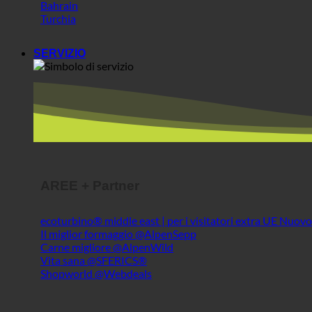
Bahrain
Turchia
SERVIZIO
AREE + Partner
ecoturbino® middle east | per i visitatori extra UE
Il miglior formaggio @AlpenSepp
Carne migliore @AlpenWild
Vita sana @SFERICS®
Shopworld @Webdeals