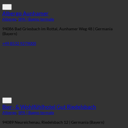
Albergo Aunhamer
Albergo
,
SPA | Bagno termale
94086 Bad Griesbach im Rottal, Aunhamer Weg 48 | Germania
(Bayern)
+49 8532 9279000
Bier- & Wohlfühlhotel Gut Riedelsbach
Albergo
,
SPA | Bagno termale
94089 Neureichenau, Riedelsbach 12 | Germania (Bayern)