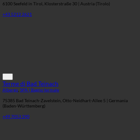
6100 Seefeld in Tirol, Klosterstraße 30 | Austria (Tirolo)
+43 5212 2621
Terme di Bad Teinach
Albergo
,
SPA | Bagno termale
75385 Bad Teinach-Zavelstein, Otto-Neidhart-Allee 5 | Germania
(Baden-Württemberg)
+49 7053 290