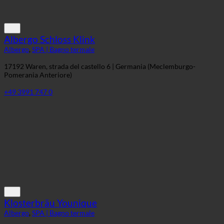
Albergo Schloss Klink
Albergo
,
SPA | Bagno termale
17192 Waren, strada del castello 6 | Germania (Meclemburgo-
Pomerania Anteriore)
+49 3991 747 0
Klosterbräu Younique
Albergo
,
SPA | Bagno termale