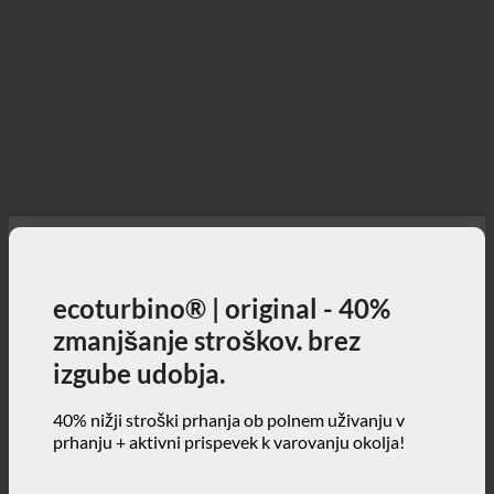
ecoturbino® | original - 40%
zmanjšanje stroškov. brez
izgube udobja.
40% nižji stroški prhanja ob polnem uživanju v
prhanju + aktivni prispevek k varovanju okolja!
3, 2, 1 ... in start!
ecoturbino® | svet