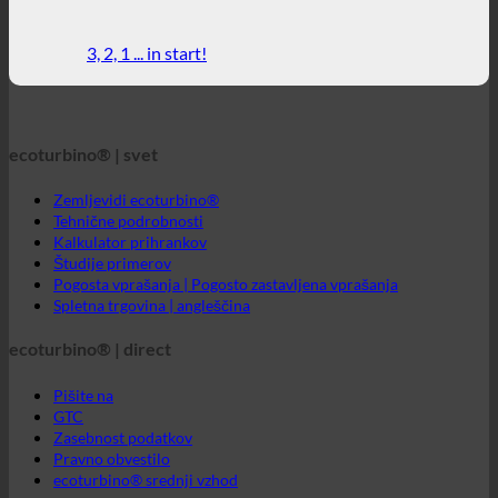
Zemljevidi ecoturbino®
Tehnične podrobnosti
Kalkulator prihrankov
Študije primerov
Pogosta vprašanja | Pogosto zastavljena vprašanja
Spletna trgovina | angleščina
ecoturbino® | direct
Pišite na
GTC
Zasebnost podatkov
Pravno obvestilo
ecoturbino® srednji vzhod
Neposredno sporočilo za ecoturbino®