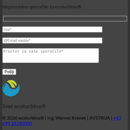
Svet ecoturbino®
© 2026 ecoturbino® | Ing. Werner Krenek | AVSTRIJA |
+43
699 18180000
ecoturbino® | original - 40%
zmanjšanje stroškov. brez
izgube udobja.