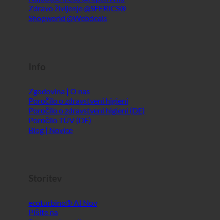
Zgodovina | O nas
Poročilo o zdravstveni higieni
Poročilo o zdravstveni higieni (DE)
Poročilo TÜV (DE)
Blog | Novice
Storitev
ecoturbino® AI
Pišite na
Pravno obvestilo
Kazalo
GTC
Zasebnost podatkov