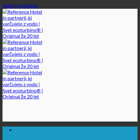
Skoči na vsebino
🔆 MAKSIMALNA SANITARNA HIGIENA
✚ IZRECNO MEDICINSKO PRIPOROČENO