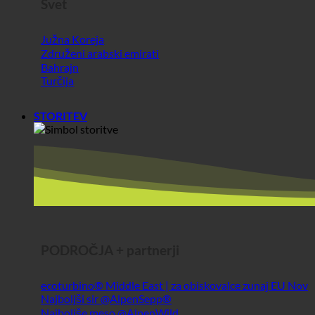
STORITEV
PODROČJA + partnerji
ecoturbino® Middle East | za obiskovalce zunaj EU
Najboljši sir @AlpenSepp®
Najboljše meso @AlpenWild
Zdravo življenje @SFERICS®
Shopworld @Webdeals
Info