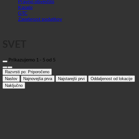
SVET
Prikazujemo 1 - 5 od 5
Razvrsti po:
Priporočeno
Naslov
Najnovejša prva
Najstarejši prvi
Oddaljenost od lokacije
Naključno
Admiral Liburnia
Hotel
51410 Opatija, Maršala Tita 139 | Hrvaška (Primorsko-goranska
županija)
+385 51 271 533