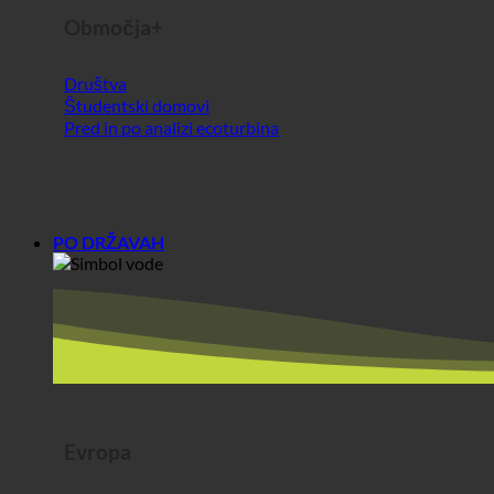
PO DRŽAVAH
Evropa
Avstrija
Hrvaška
Nemčija
Irska
Madžarska
Luksemburg