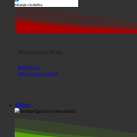
Medicinska stran
Bolnišnica
Domovi za ostarele
ŠPORT
Šport
telovadni center