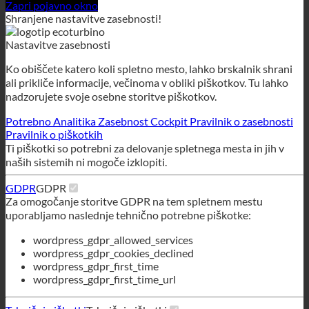
nadzorujete svoje osebne storitve piškotkov.
Potrebno
Analitika
Zasebnost Cockpit
Pravilnik o zasebnosti
Pravilnik o piškotkih
Ti piškotki so potrebni za delovanje spletnega mesta in jih v
naših sistemih ni mogoče izklopiti.
GDPR
GDPR
Za omogočanje storitve GDPR na tem spletnem mestu
uporabljamo naslednje tehnično potrebne piškotke:
wordpress_gdpr_allowed_services
wordpress_gdpr_cookies_declined
wordpress_gdpr_first_time
wordpress_gdpr_first_time_url
Tehnični piškotki
Tehnični piškotki
Za uporabo tega spletnega mesta uporabljamo naslednje
tehnično zahtevane piškotke
wordpress_test_cookie
wordpress_logged_in_
wordpress_sec
tk_lr