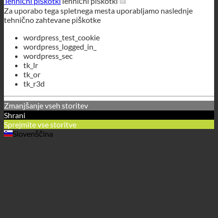
tk_or
tk_r3d
Zmanjšanje vseh storitev
Shrani
Sprejmite vse storitve
Slovenščina