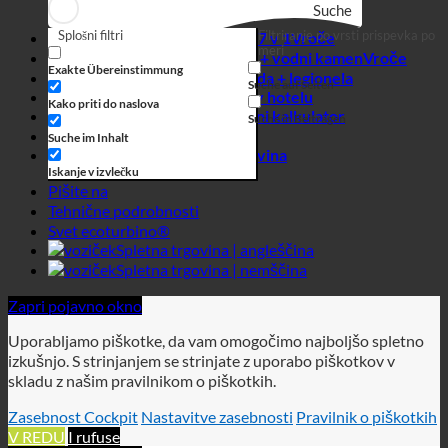
Spletna trgovina
Iskanje v izvlečku
Pišite na
Tehnične podrobnosti
Svet ecoturbino®
Spletna trgovina | angleščina
Spletna trgovina | nemščina
Zapri pojavno okno
Uporabljamo piškotke, da vam omogočimo najboljšo spletno
izkušnjo. S strinjanjem se strinjate z uporabo piškotkov v
skladu z našim pravilnikom o piškotkih.
Zasebnost Cockpit
Nastavitve zasebnosti
Pravilnik o piškotkih
V REDU
I rufuse
Zapri pojavno okno
Shranjene nastavitve zasebnosti!
Nastavitve zasebnosti
Ko obiščete katero koli spletno mesto, lahko brskalnik shrani
ali prikliče informacije, večinoma v obliki piškotkov. Tu lahko