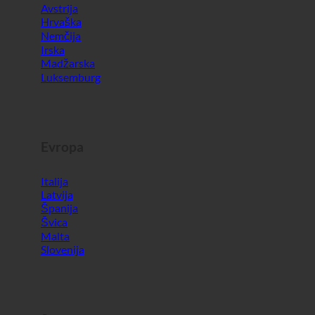
Evropa
Italija
Latvija
Španija
Švica
Malta
Slovenija
Svet
Južna Koreja
Združeni arabski emirati
Bahrajn
Turčija