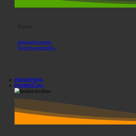
Športna področja
INDUSTRIJA
PODROČJA+
Območja+
Društva
Študentski domovi
Pred in po analizi ecoturbina