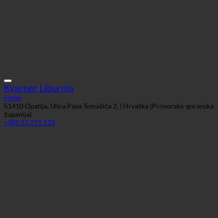
Kvarner Liburnia
Hotel
51410 Opatija, Ulica Pava Tomašića 2, | Hrvaška (Primorsko-goranska
županija)
+385 51 271 233
Hotel Amadria Park
Hotel
51410 Opatija, Viktora Cara Emina 6 | Hrvaška (Primorsko-goranska
županija)
+385 51 278 007