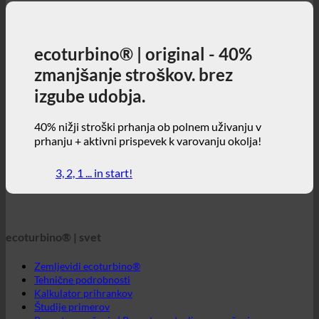
40% nižji stroški prhanja ob polnem uživanju v
prhanju + aktivni prispevek k varovanju okolja!
3, 2, 1 ... in start!
ecoturbino® | svet
Zemljevidi ecoturbino®
Tehnične podrobnosti
Kalkulator prihrankov
Študije primerov
Pogosta vprašanja | Pogosto zastavljena vprašanja
Spletna trgovina | angleščina
ecoturbino® | direct
Pišite na
GTC