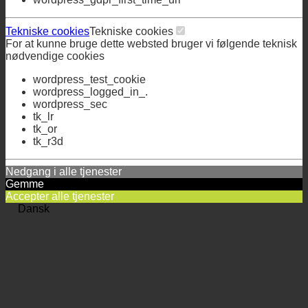
wordpress_gdpr_first_time_url
Tekniske cookies
Tekniske cookies
For at kunne bruge dette websted bruger vi følgende teknisk
nødvendige cookies
wordpress_test_cookie
wordpress_logged_in_.
wordpress_sec
tk_lr
tk_or
tk_r3d
Nedgang i alle tjenester
Gemme
Accepter alle tjenester
Dansk