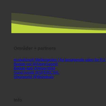
Områder + partnere
ecoturbino® Mellemøsten | for besøgende uden for E
Bedste ost @AlpenSepp®
Bedste kød @AlpenWild
Sund livsstil @SFERICS®.
Shopworld @Webdeals
Info