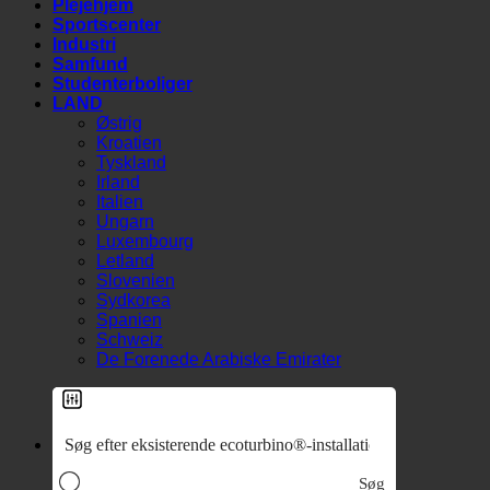
Medicinsk
Plejehjem
Sportscenter
Industri
Samfund
Studenterboliger
LAND
Østrig
Kroatien
Tyskland
Irland
Italien
Ungarn
Luxembourg
Letland
Slovenien
Sydkorea
Spanien
Schweiz
De Forenede Arabiske Emirater