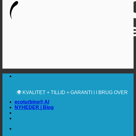
🔆 MAKSIMAL SANITÆR HYGIEJNE
✚ MEDICINSK UDTRYKKELIGT ANBEFALET
💧 BESPARELSE. BÆREDYGTIG.
🌍 KVALITET + TILLID + GARANTI | I BRUG OVER
HELE VERDEN
ecoturbino® AI
NYHEDER | Blog
🔆 MAKSIMAL SANITÆR HYGIEJNE
✚ MEDICINSK UDTRYKKELIGT ANBEFALET