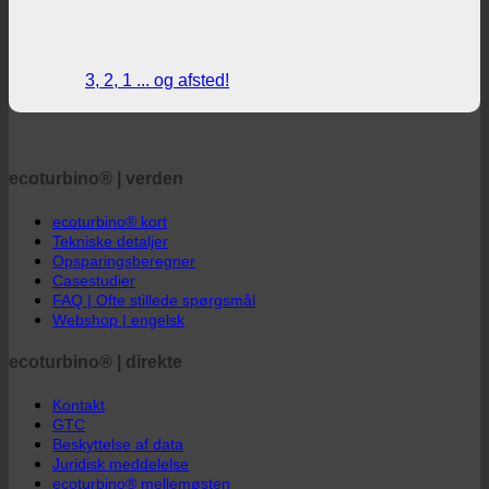
3, 2, 1 ... og afsted!
ecoturbino® | verden
ecoturbino® kort
Tekniske detaljer
Opsparingsberegner
Casestudier
FAQ | Ofte stillede spørgsmål
Webshop | engelsk
ecoturbino® | direkte
Kontakt
GTC
Beskyttelse af data
Juridisk meddelelse