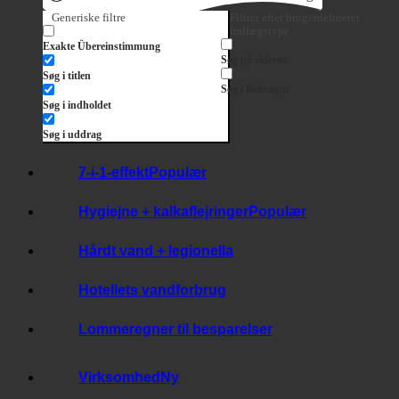
Søg
Generiske filtre
Filtrer efter brugerdefineret
indlægstype
Exakte Übereinstimmung
Søg på siderne
Søg i titlen
Søg i Beiträgen
Søg i indholdet
Søg i uddrag
7-i-1-effekt
Hygiejne + kalkaflejringer
Hårdt vand + legionella
Hotellets vandforbrug
Lommeregner til besparelser
Virksomhed