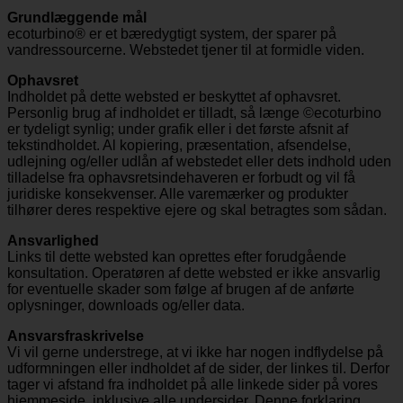
Grundlæggende mål
ecoturbino® er et bæredygtigt system, der sparer på
vandressourcerne. Webstedet tjener til at formidle viden.
Ophavsret
Indholdet på dette websted er beskyttet af ophavsret.
Personlig brug af indholdet er tilladt, så længe ©ecoturbino
er tydeligt synlig; under grafik eller i det første afsnit af
tekstindholdet. Al kopiering, præsentation, afsendelse,
udlejning og/eller udlån af webstedet eller dets indhold uden
tilladelse fra ophavsretsindehaveren er forbudt og vil få
juridiske konsekvenser. Alle varemærker og produkter
tilhører deres respektive ejere og skal betragtes som sådan.
Ansvarlighed
Links til dette websted kan oprettes efter forudgående
konsultation. Operatøren af dette websted er ikke ansvarlig
for eventuelle skader som følge af brugen af de anførte
oplysninger, downloads og/eller data.
Ansvarsfraskrivelse
Vi vil gerne understrege, at vi ikke har nogen indflydelse på
udformningen eller indholdet af de sider, der linkes til. Derfor
tager vi afstand fra indholdet på alle linkede sider på vores