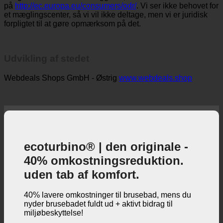
rådighed for onlinetvistbilæggelse, som du kan finde
på
http://ec.europa.eu/consumers/odr/
. Vi ser ikke behovet for
et mæglingscenter, så vi vil ikke deltage, men vi er juridisk
forpligtet til at gøre opmærksom på det.
Udvikling af stedet
Webdeals Shops GmbH - Østrig
www.webdeals.shop
ecoturbino® | den originale -
40% omkostningsreduktion.
uden tab af komfort.
40% lavere omkostninger til brusebad, mens du
nyder brusebadet fuldt ud + aktivt bidrag til
miljøbeskyttelse!