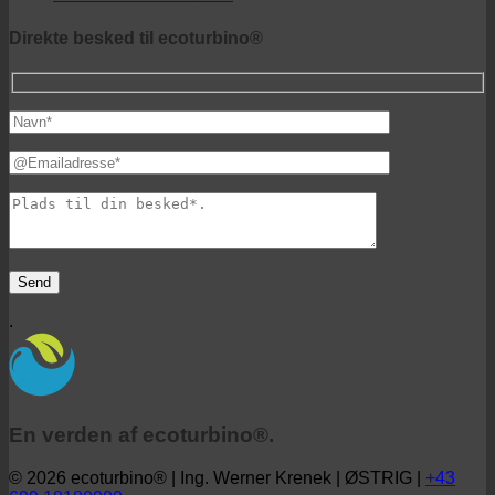
ecoturbino® mellemøsten
Direkte besked til ecoturbino®
.
En verden af ecoturbino®.
© 2026 ecoturbino® | Ing. Werner Krenek | ØSTRIG |
+43