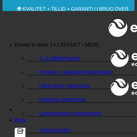
💧 BESPARELSE. BÆREDYGTIG.
🌍 KVALITET + TILLID + GARANTI | I BRUG OVER
HELE VERDEN
Direkte til viden
7-I-1-EFFEKT + MERE
7-i-1-effekt
Hygiejne + kalkaflejringer
Hårdt vand + legionella
Hotellets vandforbrug
Lommeregner til besparelser
Butik
Virksomhed