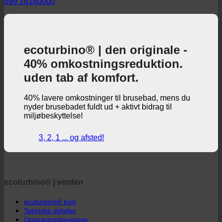
699 18180000
ecoturbino® | den originale -
40% omkostningsreduktion.
uden tab af komfort.
40% lavere omkostninger til brusebad, mens du
nyder brusebadet fuldt ud + aktivt bidrag til
miljøbeskyttelse!
3, 2, 1 ... og afsted!
ecoturbino® | verden
ecoturbino® kort
Tekniske detaljer