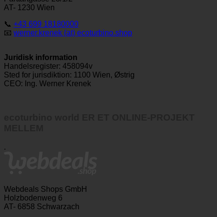
Parttartgasse 23/1/2
AT- 1230 Wien
📞
+43 699 18180000
📧
werner.krenek (at) ecoturbino.shop
Juridisk information
Handelsregister: 458094v
Sted for jurisdiktion: 1100 Wien, Østrig
CEO: Ing. Werner Krenek
ecoturbino world ER ET ONLINE-PROJEKT
MELLEM
.
Webdeals Shops GmbH
Holzbodenweg 6
AT- 6858 Schwarzach