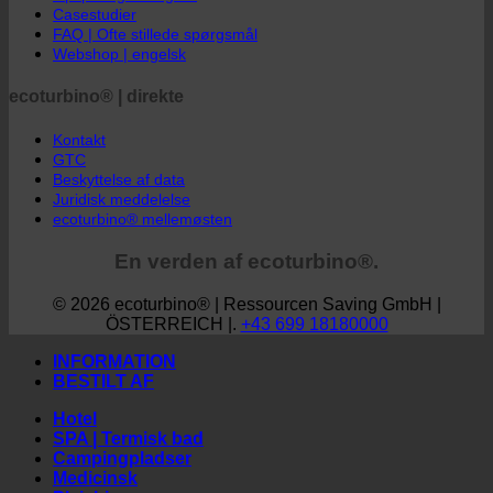
Opsparingsberegner
Casestudier
FAQ | Ofte stillede spørgsmål
Webshop | engelsk
ecoturbino® | direkte
Kontakt
GTC
Beskyttelse af data
Juridisk meddelelse
ecoturbino® mellemøsten
En verden af ecoturbino®.
© 2026 ecoturbino® | Ressourcen Saving GmbH |
ÖSTERREICH |.
+43 699 18180000
INFORMATION
BESTILT AF
Hotel
SPA | Termisk bad
Campingpladser