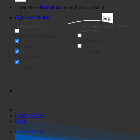
Webshop
GASTRONOMI
Søg
Generiske filtre
Filtrer efter brugerdefineret
indlægstype
Exakte Übereinstimmung
Søg på siderne
Søg i titlen
Søg i Beiträgen
Søg i indholdet
Søg i uddrag
Horror Show
Butik
Horror Show