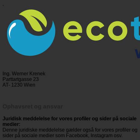
.
Ing. Werner Krenek
Parttartgasse 23
AT- 1230 Wien
Ophavsret og ansvar
Juridisk meddelelse for vores profiler og sider på sociale
medier:
Denne juridiske meddelelse gælder også for vores profiler og
sider på sociale medier som Facebook, Instagram osv.