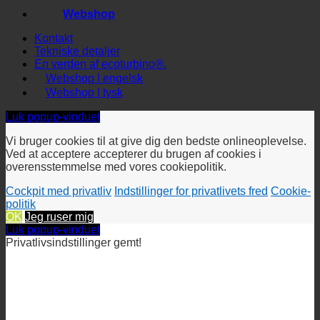
Webshop
Kontakt
Tekniske detaljer
En verden af ecoturbino®.
Webshop | engelsk
Webshop | tysk
Luk popup-vinduet
Vi bruger cookies til at give dig den bedste onlineoplevelse.
Ved at acceptere accepterer du brugen af cookies i
overensstemmelse med vores cookiepolitik.
Cockpit med privatliv
Indstillinger for privatlivets fred
Cookie-
politik
OK
Jeg ruser mig
Luk popup-vinduet
Privatlivsindstillinger gemt!