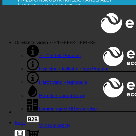
💧 BESPARELSE. BÆREDYGTIG.
🌍 KVALITET + TILLID + GARANTI | I BRUG OVER HEL
Direkte til viden
7-I-1-EFFEKT + MERE
7-i-1-effekt
Hygiejne + kalkaflejringer
Hårdt vand + legionella
Hotellets vandforbrug
Lommeregner til besparelser
Butik
Virksomhed