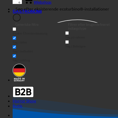
Webshop
GASTRONOMI
Generiske filtre
Filtrer efter brugerdefineret
indlægstype
Exakte Übereinstimmung
Søg på siderne
Søg i titlen
Søg i Beiträgen
Søg i indholdet
Søg i uddrag
Horror Show
Butik