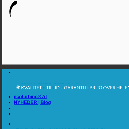
🔆 MAKSIMAL SANITÆR HYGIEJNE
✚ MEDICINSK UDTRYKKELIGT ANBEFALET
💧 BESPARELSE. BÆREDYGTIG.
🌍 KVALITET + TILLID + GARANTI | I BRUG OVER HEL
ecoturbino® AI
NYHEDER | Blog
🔆 MAKSIMAL SANITÆR HYGIEJNE
✚ MEDICINSK UDTRYKKELIGT ANBEFALET