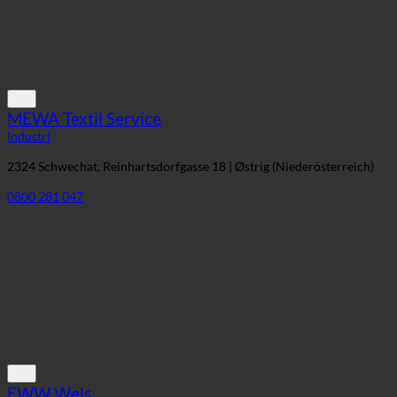
MEWA Textil Service
Industri
2324 Schwechat, Reinhartsdorfgasse 18 | Østrig (Niederösterreich)
0800 281 047
EWW Wels
Industri
4600 Wels, Pfarrgasse 1 | Østrig (Oberösterreich)
+43 7242 493 100