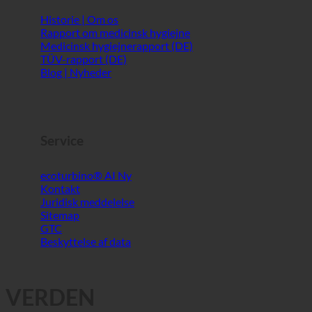
Service
ecoturbino® AI
Kontakt
Juridisk meddelelse
Sitemap
GTC
Beskyttelse af data
VERDEN
INDUSTRIPARTNERE | UDDRAG AF
ECOTURBINO VANDBESPARENDE
REFERENCER FRA HELE VERDEN
Viser 1 - 9 af 9