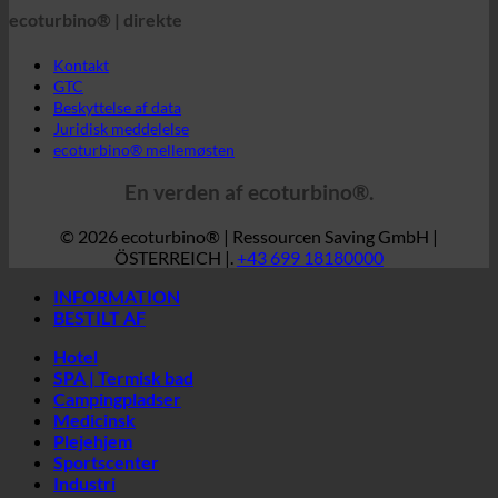
ecoturbino® mellemøsten
En verden af ecoturbino®.
© 2026 ecoturbino® | Ressourcen Saving GmbH |
ÖSTERREICH |.
+43 699 18180000
INFORMATION
BESTILT AF
Hotel
SPA | Termisk bad
Campingpladser
Medicinsk
Plejehjem
Sportscenter
Industri
Samfund
Studenterboliger
LAND
Østrig
Kroatien
Tyskland
Irland