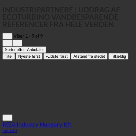
Sorter efter:
Anbefalet
Titel
Nyeste først
Ældste først
Afstand fra stedet
Tilfældig
IKEA Industry Hungary Kft
Industri
9400 Magyarország, Ipar krt. 19 | Ungarn ()
+36 70 370 4600