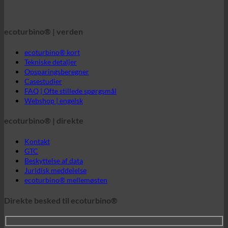
Tekniske detaljer
Opsparingsberegner
Casestudier
FAQ | Ofte stillede spørgsmål
Webshop | engelsk
ecoturbino® | direkte
Kontakt
GTC
Beskyttelse af data
Juridisk meddelelse
ecoturbino® mellemøsten
Direkte besked til ecoturbino®