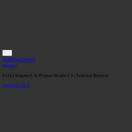
Adelholzener
Industri
83313 Siegsdorf, St.-Primus-Straße 1-5 | Tyskland (Bayern)
+49 8662 62-0