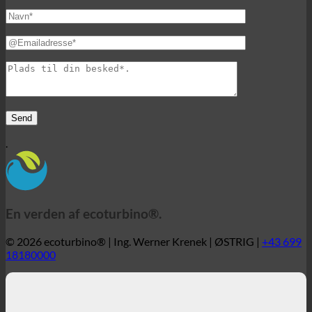
.
En verden af ecoturbino®.
© 2026 ecoturbino® | Ing. Werner Krenek | ØSTRIG |
+43 699
18180000
ecoturbino® | den originale -
40% omkostningsreduktion.
uden tab af komfort.
40% lavere omkostninger til brusebad, mens du