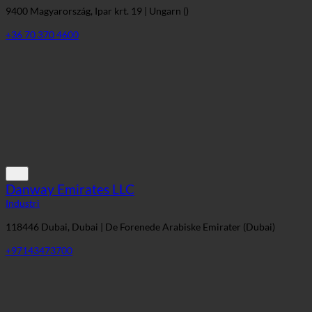
Danway Emirates LLC
Industri
118446 Dubai, Dubai | De Forenede Arabiske Emirater (Dubai)
+97143473700