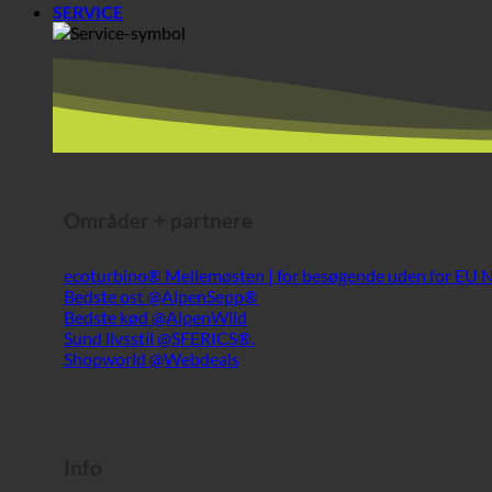
Områder + partnere
ecoturbino® Mellemøsten | for besøgende uden for EU
Bedste ost @AlpenSepp®
Bedste kød @AlpenWild
Sund livsstil @SFERICS®.
Shopworld @Webdeals
Info
Historie | Om os
Rapport om medicinsk hygiejne
Medicinsk hygiejnerapport (DE)
TÜV-rapport (DE)
Blog | Nyheder