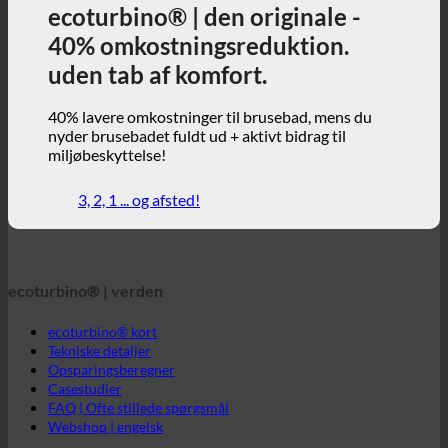
nyder brusebadet fuldt ud + aktivt bidrag til
miljøbeskyttelse!
3, 2, 1 ... og afsted!
ecoturbino® | verden
ecoturbino® kort
Tekniske detaljer
Opsparingsberegner
Casestudier
FAQ | Ofte stillede spørgsmål
Webshop | engelsk
ecoturbino® | direkte
Kontakt
GTC
Beskyttelse af data
Juridisk meddelelse