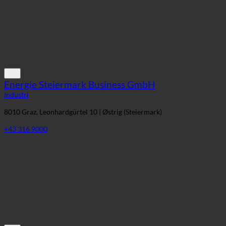
Energie Steiermark Business GmbH
Industri
8010 Graz, Leonhardgürtel 10 | Østrig (Steiermark)
+43 316 9000
Blue Minds Solutions GmbH
Industri
1070 Wien, Siebensterngasse 31/11 | Østrig (Wien)
+43 1 522 41 99