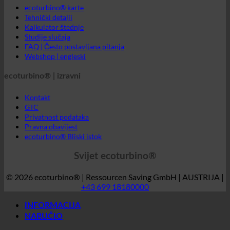
ecoturbino® | izravni
Kontakt
GTC
Privatnost podataka
Pravna obavijest
ecoturbino® Bliski istok
Svijet ecoturbino®
© 2026 ecoturbino® | Ressourcen Saving GmbH | AUSTRIJA |
+43 699 18180000
INFORMACIJA
NARUČIO
Hotel
SPA | Termalna kupka
Kampovi
Medicinski
Domovi za umirovljenike