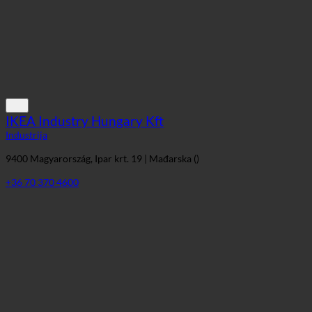
IKEA Industry Hungary Kft
Industrija
9400 Magyarország, Ipar krt. 19 | Mađarska ()
+36 70 370 4600
Danway Emirates LLC
Industrija
118446 Dubai, Dubai | Ujedinjeni Arapski Emirati (Dubai)