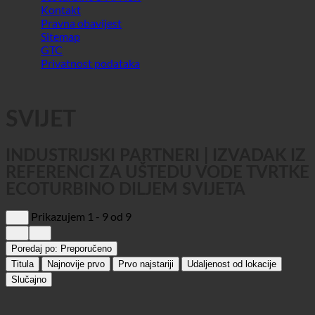
SVIJET
INDUSTRIJSKI PARTNERI | IZVADAK IZ
REFERENCI ZA UŠTEDU VODE TVRTKE
ECOTURBINO DILJEM SVIJETA
Prikazujem 1 - 9 od 9
Poredaj po:
Preporučeno
Titula
Najnovije prvo
Prvo najstariji
Udaljenost od lokacije
Slučajno