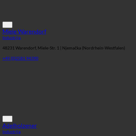
Industrija
48231 Warendorf, Miele-Str. 1 | Njemačka (Nordrhein-Westfalen)
+49 (0)2581 94390
Adelholzener
Industrija
83313 Siegsdorf, St.-Primus-Straße 1-5 | Njemačka (Bayern)
+49 8662 62-0