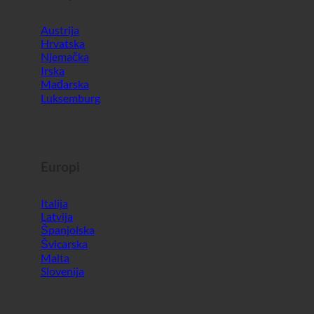
Mađarska
Luksemburg
Europi
Italija
Latvija
Španjolska
Švicarska
Malta
Slovenija
Svijet
Južna Koreja
Ujedinjeni Arapski Emirati