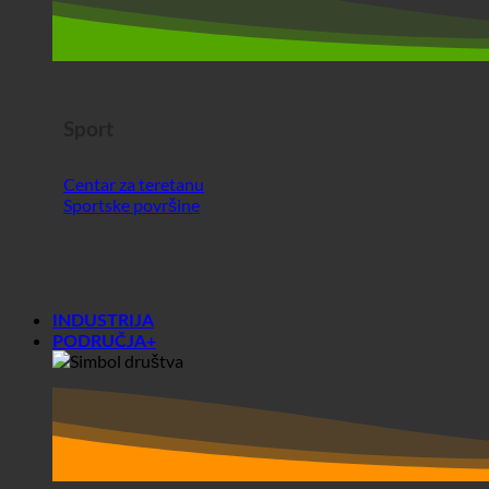
Sport
Centar za teretanu
Sportske površine
INDUSTRIJA
PODRUČJA+
Područja+
društva