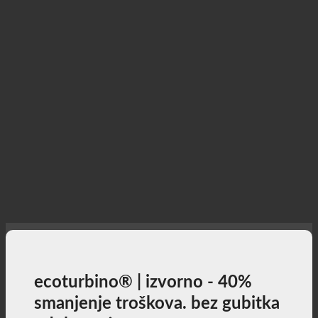
ecoturbino® | izvorno - 40%
smanjenje troškova. bez gubitka
udobnosti.
40% niži troškovi tuširanja uz potpuno uživanje u
tuširanju + aktivni doprinos zaštiti okoliša!