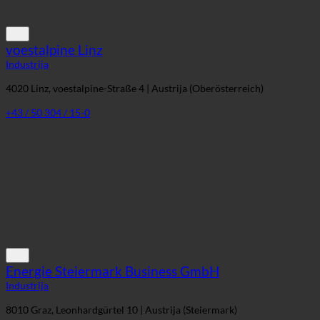
4020 Linz, voestalpine-Straße 4 | Austrija (Oberösterreich)
+43 / 50 304 / 15-0
Energie Steiermark Business GmbH
Industrija
8010 Graz, Leonhardgürtel 10 | Austrija (Steiermark)
+43 316 9000