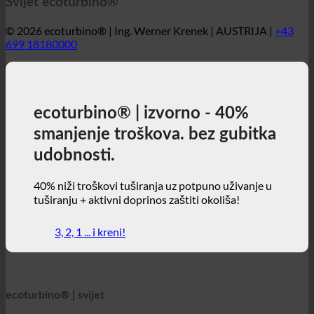
ecoturbino® | izvorno - 40%
smanjenje troškova. bez gubitka
udobnosti.
40% niži troškovi tuširanja uz potpuno uživanje u
tuširanju + aktivni doprinos zaštiti okoliša!
3, 2, 1 ... i kreni!
ecoturbino® | svijet
ecoturbino® karte
Tehnički detalji
Kalkulator štednje
Studije slučaja
FAQ | Često postavljana pitanja
Webshop | engleski