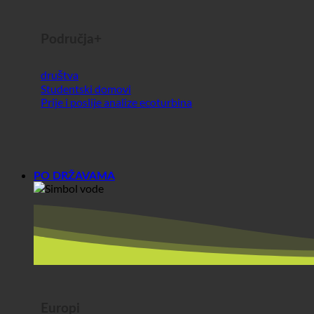
Studentski domovi
Prije i poslije analize ecoturbina
PO DRŽAVAMA
Europi
Austrija
Hrvatska
Njemačka
Irska