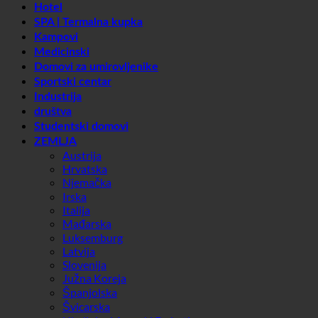
Sportski centar
Industrija
društva
Studentski domovi
ZEMLJA
Austrija
Hrvatska
Njemačka
Irska
Italija
Mađarska
Luksemburg
Latvija
Slovenija
Južna Koreja
Španjolska
Švicarska
Ujedinjeni Arapski Emirati