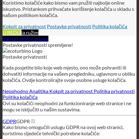
Zatvori skočni prozor
Postavke privatnosti spremljene!
Postavke privatnosti
Kada posjetite bilo koje web mjesto, ono može pohraniti ili
dohvatiti informacije na vašem pregledniku, uglavnom u obliku
kolačića. Ovdje kontrolirajte svoje osobne usluge kolačića.
Neophodno
Analitika
Kokpit za privatnost
Politika privatnosti
Politika kolačića
Ovi su kolačići neophodni za funkcioniranje web stranice i ne
mogu se isključiti u našim sustavima.
GDPR
GDPR
Kako bismo omogućili uslugu GDPR na ovoj web stranici,
koristimo sljedeće tehnički potrebne kolačiće:
wordpress_gdpr_dopuštene_usluge
wordpress_gdpr_cookies_declined
wordpress_gdpr_prvi_put
wordpress_gdpr_prvi_put_url