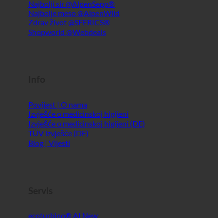
Info
Povijest | O nama
Izvješće o medicinskoj higijeni
Izvješće o medicinskoj higijeni (DE)
TÜV izvješće (DE)
Blog | Vijesti
Servis
ecoturbino® AI
Kontakt
Pravna obavijest
Sitemap
GTC
Privatnost podataka