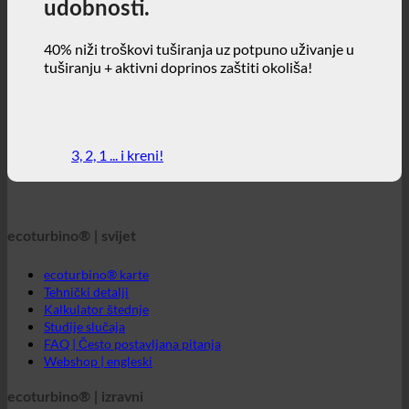
3, 2, 1 ... i kreni!
ecoturbino® | svijet
ecoturbino® karte
Tehnički detalji
Kalkulator štednje
Studije slučaja
FAQ | Često postavljana pitanja
Webshop | engleski
ecoturbino® | izravni
Kontakt
GTC
Privatnost podataka
Pravna obavijest
ecoturbino® Bliski istok