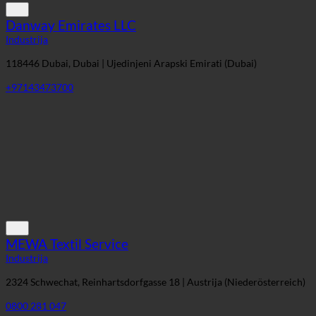
+97143473700
MEWA Textil Service
Industrija
2324 Schwechat, Reinhartsdorfgasse 18 | Austrija (Niederösterreich)
0800 281 047