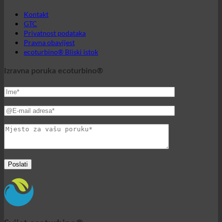
Izravna poruka ecoturbino®
Svijet ecoturbino®
© 2026 ecoturbino® | Ing. Werner Krenek | AUSTRIJA |
+43
699 18180000