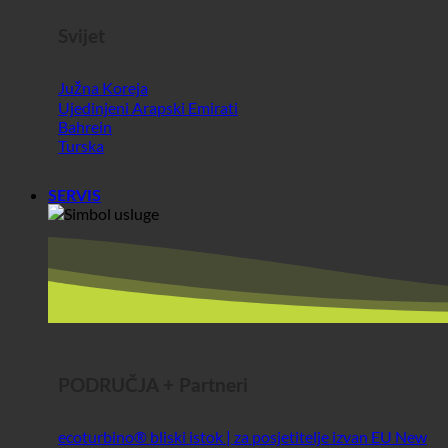
Bahrein
Turska
SERVIS
PODRUČJA + Partneri
ecoturbino® bliski istok | za posjetitelje izvan EU
Najbolji sir @AlpenSepp®
Najbolje meso @AlpenWild
Zdrav život @SFERICS®
Shopworld @Webdeals