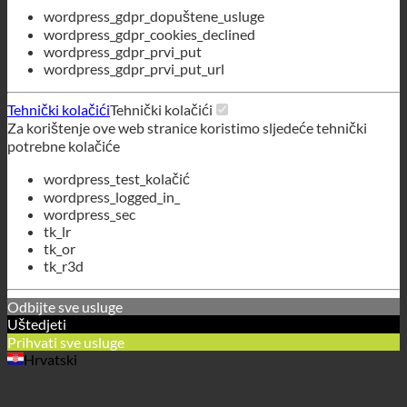
Tehnički kolačići
Tehnički kolačići
Za korištenje ove web stranice koristimo sljedeće tehnički
potrebne kolačiće
wordpress_test_kolačić
wordpress_logged_in_
wordpress_sec
tk_lr
tk_or
tk_r3d
Odbijte sve usluge
Uštedjeti
Prihvati sve usluge
Hrvatski