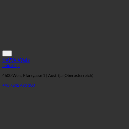
EWW Wels
Industrija
4600 Wels, Pfarrgasse 1 | Austrija (Oberösterreich)
+43 7242 493 100
voestalpine Linz
Industrija