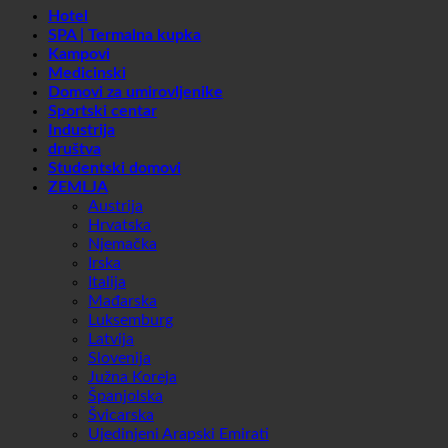
NARUČIO
Hotel
SPA | Termalna kupka
Kampovi
Medicinski
Domovi za umirovljenike
Sportski centar
Industrija
društva
Studentski domovi
ZEMLJA
Austrija
Hrvatska
Njemačka
Irska
Italija
Mađarska
Luksemburg
Latvija
Slovenija
Južna Koreja
Španjolska
Švicarska