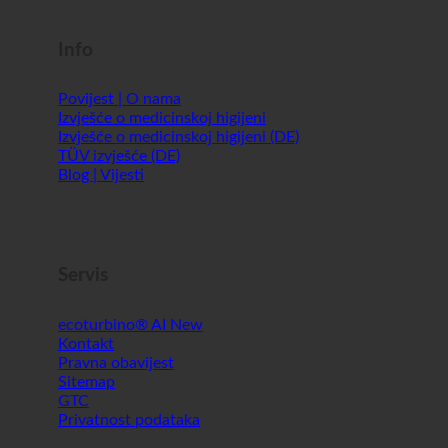
Info
Povijest | O nama
Izvješće o medicinskoj higijeni
Izvješće o medicinskoj higijeni (DE)
TÜV izvješće (DE)
Blog | Vijesti
Servis
ecoturbino® AI
Kontakt
Pravna obavijest
Sitemap
GTC