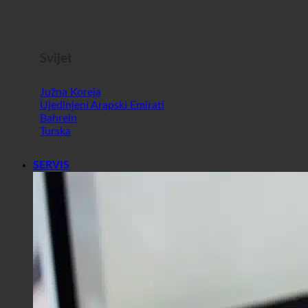
Slovenija
Svijet
Južna Koreja
Ujedinjeni Arapski Emirati
Bahrein
Turska
SERVIS