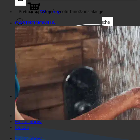
posao
Webshop
Suche
GASTRONOMIJA
Generički filtri
Filtrirajte prema prilagođenoj
vrsti objave
Exakte Übereinstimmung
Suche auf Seiten
Suche im Titel
Take u Beiträgenu
Suche im Inhalt
Traži u ulomku
Horor Show
Dućan