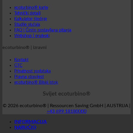
ecoturbino® | svijet
ecoturbino® karte
Tehnički detalji
Kalkulator štednje
Studije slučaja
FAQ | Često postavljana pitanja
Webshop | engleski
ecoturbino® | izravni
Kontakt
GTC
Privatnost podataka
Pravna obavijest
ecoturbino® Bliski istok
Svijet ecoturbino®
© 2026 ecoturbino® | Ressourcen Saving GmbH | AUSTRIJA |
+43 699 18180000
INFORMACIJA