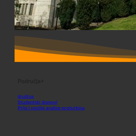
Područja+
društva
Studentski domovi
Prije i poslije analize ecoturbina