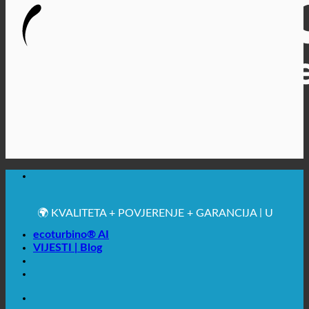
🔆 MAKSIMALNA SANITARNA HIGIJENA
✚ IZRICITO MEDICINSKE PREPORUKE
💧 UŠTEDA. ODRŽIV.
🌍 KVALITETA + POVJERENJE + GARANCIJA | U
UPOTREBI ŠIROM SVIJETA
ecoturbino® AI
VIJESTI | Blog
🔆 MAKSIMALNA SANITARNA HIGIJENA