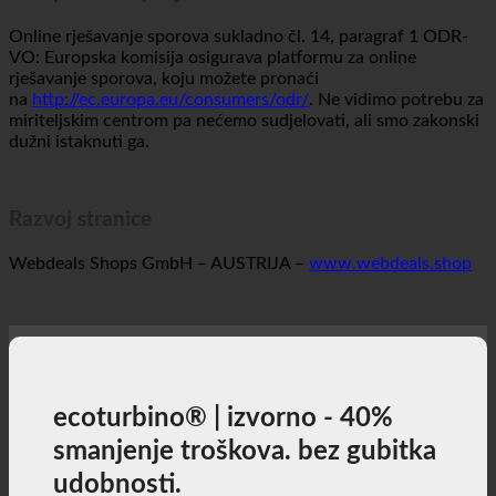
Europski medijacijski centar
Online rješavanje sporova sukladno čl. 14, paragraf 1 ODR-
VO: Europska komisija osigurava platformu za online
rješavanje sporova, koju možete pronaći
na
http://ec.europa.eu/consumers/odr/
. Ne vidimo potrebu za
miriteljskim centrom pa nećemo sudjelovati, ali smo zakonski
dužni istaknuti ga.
Razvoj stranice
Webdeals Shops GmbH – AUSTRIJA –
www.webdeals.shop
ecoturbino® | izvorno - 40%
smanjenje troškova. bez gubitka