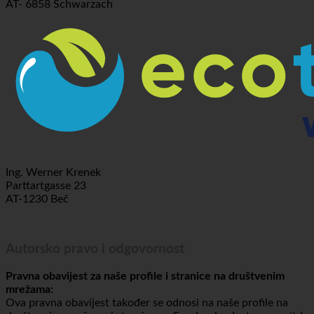
Holzbodenweg 6
AT- 6858 Schwarzach
Ing. Werner Krenek
Parttartgasse 23
AT-1230 Beč
Autorsko pravo i odgovornost
Pravna obavijest za naše profile i stranice na društvenim
mrežama: