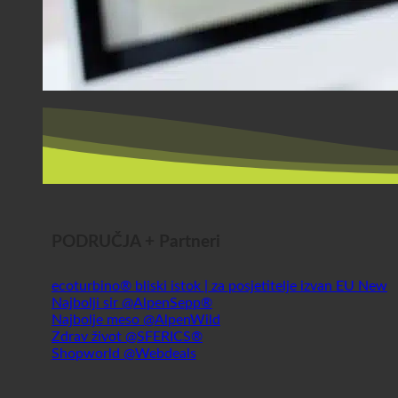
PODRUČJA + Partneri
ecoturbino® bliski istok | za posjetitelje izvan EU
Najbolji sir @AlpenSepp®
Najbolje meso @AlpenWild
Zdrav život @SFERICS®
Shopworld @Webdeals