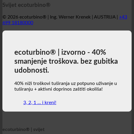
Svijet ecoturbino®
© 2026 ecoturbino® | Ing. Werner Krenek | AUSTRIJA |
+43
699 18180000
ecoturbino® | izvorno - 40%
smanjenje troškova. bez gubitka
udobnosti.
40% niži troškovi tuširanja uz potpuno uživanje u
tuširanju + aktivni doprinos zaštiti okoliša!
3, 2, 1 ... i kreni!