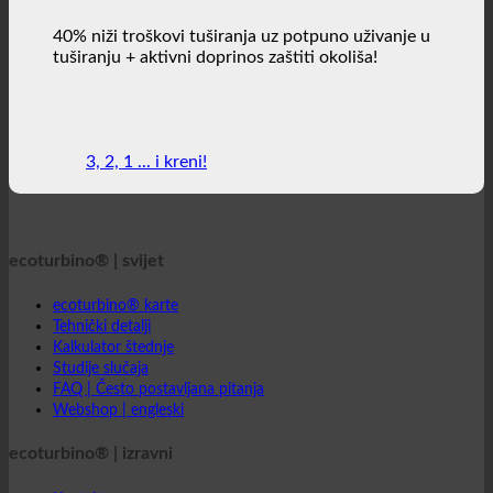
udobnosti.
40% niži troškovi tuširanja uz potpuno uživanje u
tuširanju + aktivni doprinos zaštiti okoliša!
3, 2, 1 ... i kreni!
ecoturbino® | svijet
ecoturbino® karte
Tehnički detalji
Kalkulator štednje
Studije slučaja
FAQ | Često postavljana pitanja
Webshop | engleski
ecoturbino® | izravni