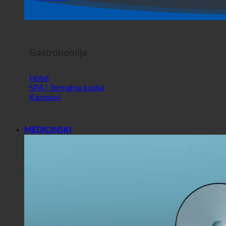
Horor Show
Gastronomija
Hotel
SPA | Termalna kupka
Kampovi
MEDICINSKI