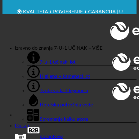
✚ IZRICITO MEDICINSKE PREPORUKE
💧 UŠTEDA. ODRŽIV.
🌍 KVALITETA + POVJERENJE + GARANCIJA | U
UPOTREBI ŠIROM SVIJETA
Izravno do znanja
7-U-1 UČINAK + VIŠE
7-u-1 učinak
Higijena + kamenac
Tvrda voda + legionela
Hotelska potrošnja vode
Spremanje kalkulatora
Dućan