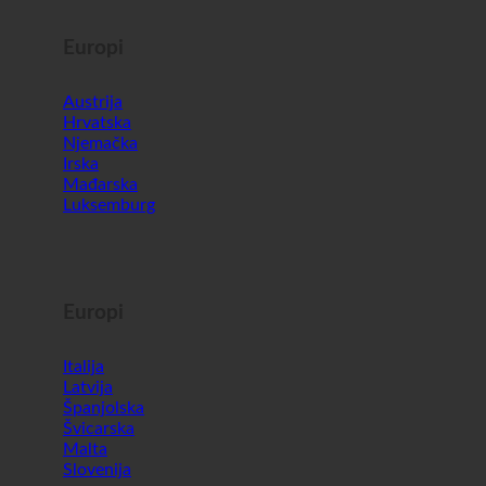
Europi
Austrija
Hrvatska
Njemačka
Irska
Mađarska
Luksemburg
Europi
Italija
Latvija
Španjolska
Švicarska
Malta