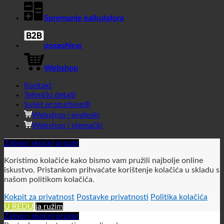
Hotelska potrošnja vode
Spremanje kalkulatora
posao
Webshop
Kontakt
Tehnički detalji
Svijet ecoturbino®
Webshop | engleski
Webshop | njemački
Zatvori skočni prozor
Koristimo kolačiće kako bismo vam pružili najbolje online
iskustvo. Pristankom prihvaćate korištenje kolačića u skladu s
našom politikom kolačića.
Kokpit za privatnost
Postavke privatnosti
Politika kolačića
U REDU
ja ružim