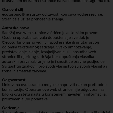
Ova pravna obavijest također se odnosi na naše profile na
društvenim mrežama i stranice na Facebooku, Instagramu itd.
Osnovni cilj
ecoturbino® je sustav održivosti koji čuva vodne resurse.
Stranica služi za prenošenje znanja.
Autorska prava
Sadržaj ove web stranice zaštićen je autorskim pravom.
Osobna uporaba sadržaja dopuštena je sve dok je
©ecoturbino jasno vidljiv; ispod grafike ili unutar prvog
odlomka tekstualnog sadržaja. Svako umnožavanje,
predstavljanje, slanje, iznajmljivanje i/ili posudba web
stranice ili njezinog sadržaja bez dopuštenja vlasnika
autorskih prava zabranjeno je i snosit će pravne posljedice.
Svi zaštitni znakovi i proizvodi vlasništvo su svojih vlasnika i
treba ih smatrati takvima.
Odgovornost
Linkovi na ovu stranicu mogu se napraviti nakon prethodne
konzultacije. Operater ove web stranice nije odgovoran za
bilo kakvu štetu nastalu korištenjem navedenih informacija,
preuzimanja i/ili podataka.