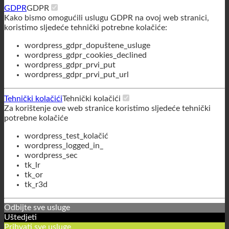
mogu se isključiti u našim sustavima.
GDPR
GDPR
Kako bismo omogućili uslugu GDPR na ovoj web stranici,
koristimo sljedeće tehnički potrebne kolačiće:
wordpress_gdpr_dopuštene_usluge
wordpress_gdpr_cookies_declined
wordpress_gdpr_prvi_put
wordpress_gdpr_prvi_put_url
Tehnički kolačići
Tehnički kolačići
Za korištenje ove web stranice koristimo sljedeće tehnički
potrebne kolačiće
wordpress_test_kolačić
wordpress_logged_in_
wordpress_sec
tk_lr
tk_or
tk_r3d
Odbijte sve usluge