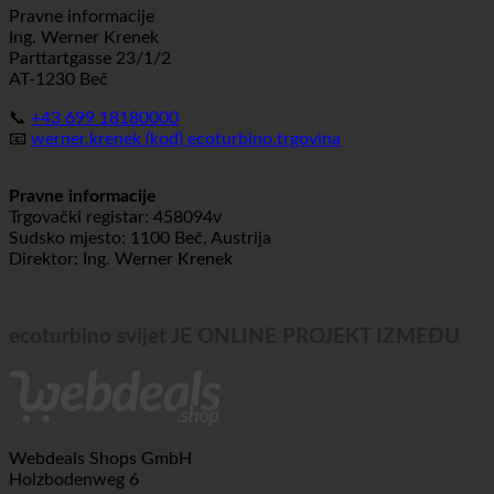
Pravne informacije
Ing. Werner Krenek
Parttartgasse 23/1/2
AT-1230 Beč
📞
+43 699 18180000
📧
werner.krenek (kod) ecoturbino.trgovina
Pravne informacije
Trgovački registar: 458094v
Sudsko mjesto: 1100 Beč, Austrija
Direktor: Ing. Werner Krenek
ecoturbino svijet JE ONLINE PROJEKT IZMEĐU
Webdeals Shops GmbH