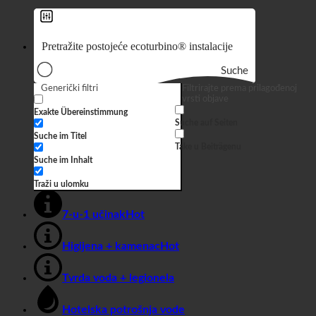
Ujedinjeni Arapski Emirati
Suche
Generički filtri
Filtrirajte prema prilagođenoj
vrsti objave
Exakte Übereinstimmung
Suche auf Seiten
Suche im Titel
Take u Beiträgenu
Suche im Inhalt
Traži u ulomku
7-u-1 učinak
Higijena + kamenac
Tvrda voda + legionela