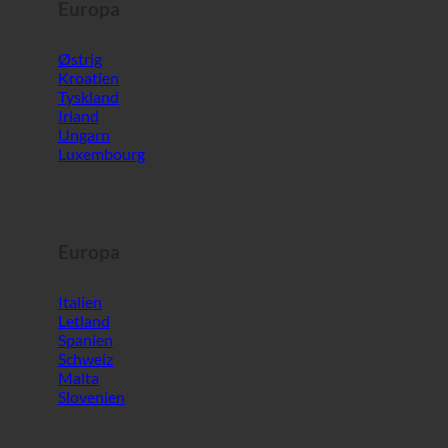
Luxembourg
Europa
Italien
Letland
Spanien
Schweiz
Malta
Slovenien
Verden
Sydkorea
De Forenede Arabiske Emirater
Bahrain