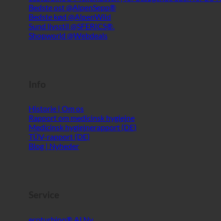
Info
Historie | Om os
Rapport om medicinsk hygiejne
Medicinsk hygiejnerapport (DE)
TÜV-rapport (DE)
Blog | Nyheder
Service
ecoturbino® AI
Kontakt
Juridisk meddelelse
Sitemap
GTC
Beskyttelse af data