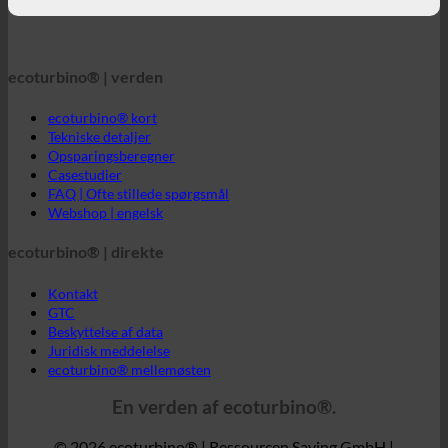
Opsparingsberegner
Casestudier
FAQ | Ofte stillede spørgsmål
Webshop | engelsk
ecoturbino® | direkte
Kontakt
GTC
Beskyttelse af data
Juridisk meddelelse
ecoturbino® mellemøsten
En verden af ecoturbino®.
© 2026 ecoturbino® | Ressourcen Saving GmbH |
ÖSTERREICH |.
+43 699 18180000
INFORMATION
BESTILT AF
Hotel
SPA | Termisk bad