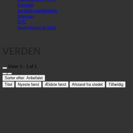
VERDEN
Viser 1 - 1 af 1
Sorter efter:
Anbefalet
Titel
Nyeste først
Ældste først
Afstand fra stedet
Tilfældig
Capodistria Boutique Hotel
Hotel
6000 Koper, Kolodvorska cesta 3b | Slovenien (Istrien)
+ 386 5 639 24 68