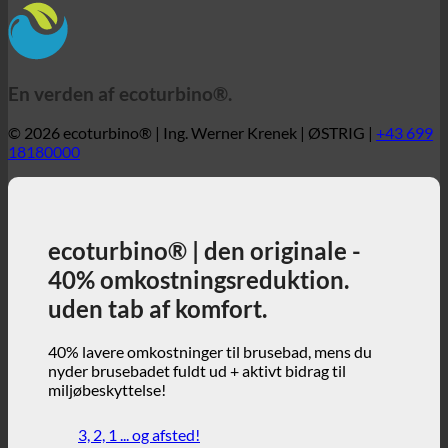
18180000
ecoturbino® | den originale -
40% omkostningsreduktion.
uden tab af komfort.
40% lavere omkostninger til brusebad, mens du
nyder brusebadet fuldt ud + aktivt bidrag til
miljøbeskyttelse!
3, 2, 1 ... og afsted!
ecoturbino® | verden
ecoturbino® kort
Tekniske detaljer