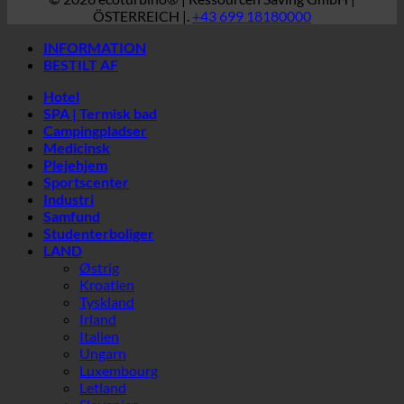
Campingpladser
Medicinsk
Plejehjem
Sportscenter
Industri
Samfund
Studenterboliger
LAND
Østrig
Kroatien
Tyskland
Irland
Italien
Ungarn
Luxembourg
Letland
Slovenien
Sydkorea
Spanien
Schweiz
De Forenede Arabiske Emirater