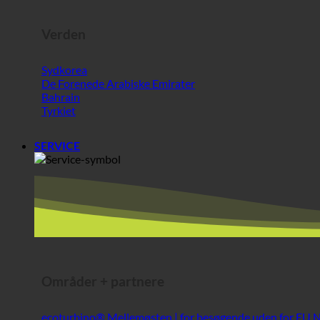
Tyrkiet
SERVICE
Områder + partnere
ecoturbino® Mellemøsten | for besøgende uden for EU
Bedste ost @AlpenSepp®
Bedste kød @AlpenWild
Sund livsstil @SFERICS®.
Shopworld @Webdeals