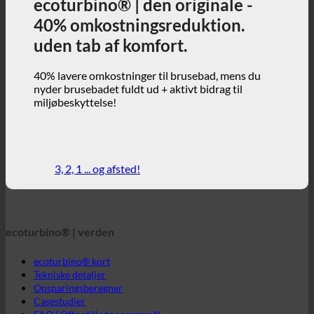
miljøbeskyttelse!
3, 2, 1 ... og afsted!
ecoturbino® | verden
ecoturbino® kort
Tekniske detaljer
Opsparingsberegner
Casestudier
FAQ | Ofte stillede spørgsmål
Webshop | engelsk
ecoturbino® | direkte
Kontakt
GTC
Beskyttelse af data