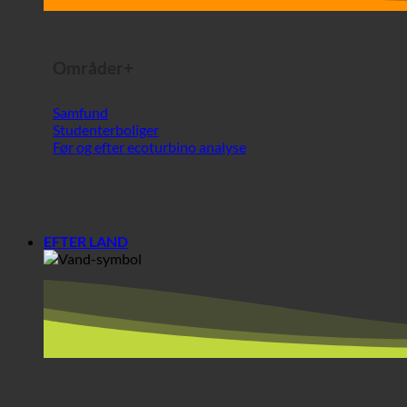
Før og efter ecoturbino analyse
EFTER LAND
Europa
Østrig
Kroatien
Tyskland
Irland
Ungarn