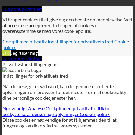
politik
OK
Jeg ruser mig
Luk popup-vinduet
Privatlivsindstillinger gemt!
Indstillinger for privatlivets fred
Når du besøger et websted, kan det gemme eller hente
oplysninger i din browser, for det meste i form af cookies. Styr
dine personlige cookietjenester her.
Nødvendigt
Analyse
Cockpit med privatliv
Politik for
beskyttelse af personlige oplysninger
Cookie-politik
Disse cookies er nødvendige for at få hjemmesiden til at
fungere og kan ikke slås fra i vores systemer.
GDPR
GDPR
For at muliggøre GDPR-tjenesten på dette websted bruger vi
følgende teknisk nødvendige cookies:
wordpress_gdpr_tilladte_tjenester
wordpress_gdpr_cookies_declined
wordpress_gdpr_first_time
wordpress_gdpr_first_time_url