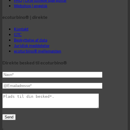
Juridisk meddelelse
ecoturbino® mellemøsten
Direkte besked til ecoturbino®
.
En verden af ecoturbino®.
© 2026 ecoturbino® | Ing. Werner Krenek | ØSTRIG |
+43 699