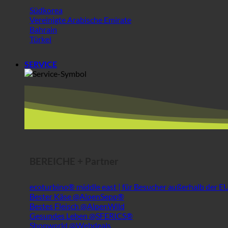
Südkorea
Vereinigte Arabische Emirate
Bahrain
Türkei
SERVICE
BEREICHE + Partner
ecoturbino® middle east | für Besucher außerhalb der E
Bester Käse @AlpenSepp®
Bestes Fleisch @AlpenWild
Gesundes Leben @SFERICS®
Shopworld @Webdeals