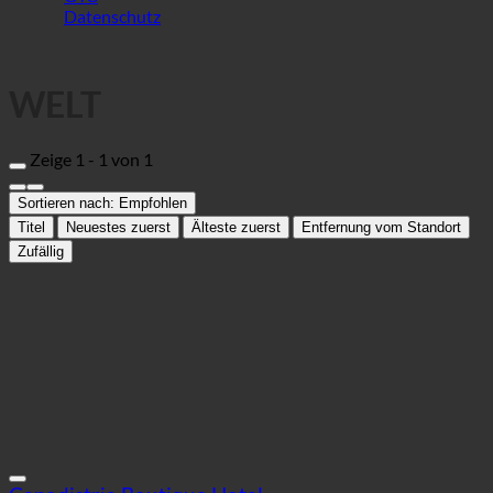
WELT
Zeige 1 - 1 von 1
Sortieren nach:
Empfohlen
Titel
Neuestes zuerst
Älteste zuerst
Entfernung vom Standort
Zufällig
Capodistria Boutique Hotel