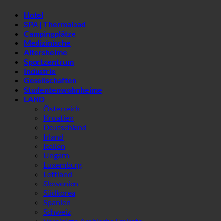
Hotel
SPA | Thermalbad
Campingplätze
Medizinische
Altersheime
Sportzentrum
Industrie
Gesellschaften
Studentenwohnheime
LAND
Österreich
Kroatien
Deutschland
Irland
Italien
Ungarn
Luxemburg
Lettland
Slowenien
Südkorea
Spanien
Schweiz
Vereinigte Arabische Emirate