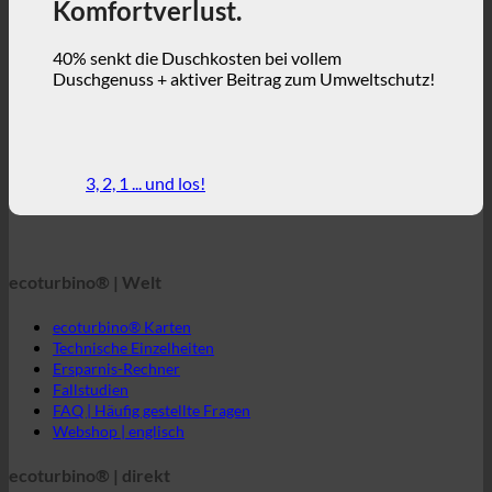
40% senkt die Duschkosten bei vollem
Duschgenuss + aktiver Beitrag zum Umweltschutz!
3, 2, 1 ... und los!
ecoturbino® | Welt
ecoturbino® Karten
Technische Einzelheiten
Ersparnis-Rechner
Fallstudien
FAQ | Häufig gestellte Fragen
Webshop | englisch
ecoturbino® | direkt