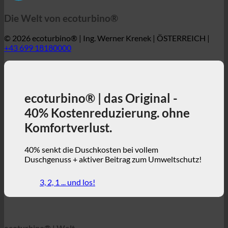
Die Welt von ecoturbino®
© 2026 ecoturbino® | Ing. Werner Krenek | ÖSTERREICH |
+43 699 18180000
ecoturbino® | das Original -
40% Kostenreduzierung. ohne
Komfortverlust.
40% senkt die Duschkosten bei vollem
Duschgenuss + aktiver Beitrag zum Umweltschutz!
3, 2, 1 ... und los!
ecoturbino® | Welt