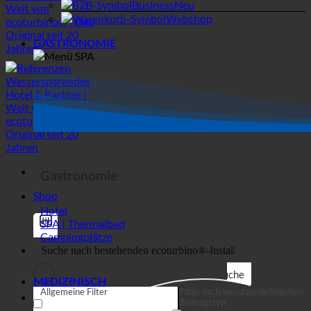
Webshop
GASTRONOMIE
Gastronomie
Shop
Hotel
SPA | Thermalbad
Campingplätze
Suche
MEDIZINISCH
Allgemeine Filter
Filter nach benutzerdefiniertem
Beitragstyp
Exakte Übereinstimmung