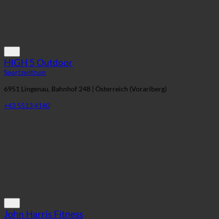
HIGH 5 Outdoor
Sportzentrum
6951 Lingenau, Bahnhof 248 | Österreich (Vorarlberg)
+43 5513 4140
John Harris Fitness
Sportzentrum