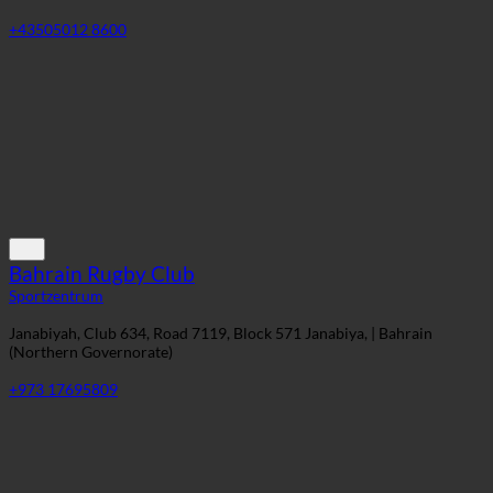
Bahrain Rugby Club
Sportzentrum
Janabiyah, Club 634, Road 7119, Block 571 Janabiya, | Bahrain
(Northern Governorate)
+973 17695809