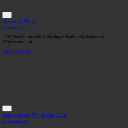
clever fit Ried
Sportzentrum
4910 Ried im Innkreis, Schärdinger Straße 63 | Österreich
(Oberösterreich)
050 50 12 4910
Gesundheit @ Fitness Club
Sportzentrum
39012 Labers, Via Kupetion 28/30 | Italien (Trentino-Südtirol)