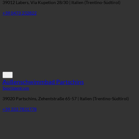
+39 0473 232822
Außenschwimmbad Partschins
Sportzentrum
39020 Partschins, Zehentstraße 65-57 | Italien (Trentino-Südtirol)
+39 333 7831778