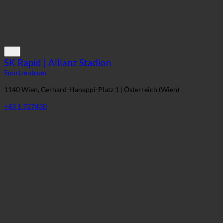
SK Rapid | Allianz Stadion
Sportzentrum
1140 Wien, Gerhard-Hanappi-Platz 1 | Österreich (Wien)
+43 1 727430