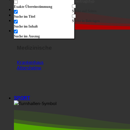
Suche auf Seiten
Horror Show
Suche im Titel
Shop
Suche in Beiträgen
Suche im Inhalt
Horror Show
Suche im Auszug
Medizinische
Krankenhaus
Altersheime
SPORT