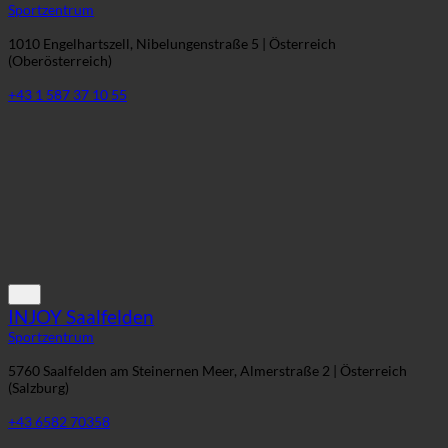
1010 Engelhartszell, Nibelungenstraße 5 | Österreich
(Oberösterreich)
+43 1 587 37 10 55
INJOY Saalfelden
Sportzentrum
5760 Saalfelden am Steinernen Meer, Almerstraße 2 | Österreich
(Salzburg)
+43 6582 70358