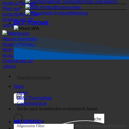
Webshop
GASTRONOMIE
Gastronomie
Shop
Hotel
SPA | Thermalbad
Campingplätze
Suche
MEDIZINISCH
Allgemeine Filter
Filter nach benutzerdefiniertem
Beitragstyp
Exakte Übereinstimmung