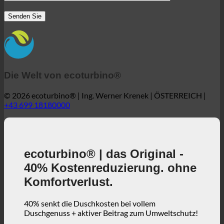
Die Welt von ecoturbino®
© 2026 ecoturbino® | Ing. Werner Krenek | ÖSTERREICH |
+43 699 18180000
ecoturbino® | das Original -
40% Kostenreduzierung. ohne
Komfortverlust.
40% senkt die Duschkosten bei vollem
Duschgenuss + aktiver Beitrag zum Umweltschutz!
3, 2, 1 ... und los!