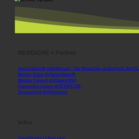
BEREICHE + Partner
ecoturbino® middle east | für Besucher außerhalb der E
Bester Käse @AlpenSepp®
Bestes Fleisch @AlpenWild
Gesundes Leben @SFERICS®
Shopworld @Webdeals
Infos
Geschichte | Über uns
Medizinischer Hygienebericht