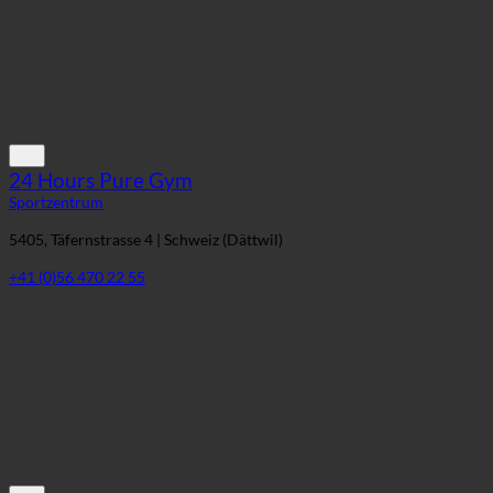
24 Hours Pure Gym
Sportzentrum
5405, Täfernstrasse 4 | Schweiz (Dättwil)
+41 (0)56 470 22 55
CK Fitness Esch