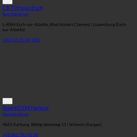
Sportzentrum
L-4064 Esch-sur-Alzette, Blvd Hubert Clement | Luxemburg (Esch-
sur-Alzette)
+352 55 22 40 -200
SportGYM Heiton
Sportzentrum
4663 Aarburg, Wallgrabenweg 13 | Schweiz (Aargau)
+41 062 791 41 30