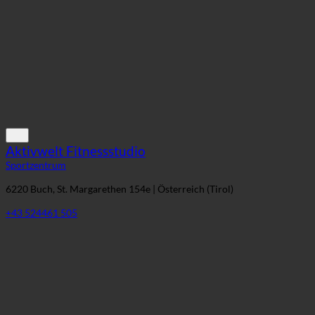
Aktivwelt Fitnessstudio
Sportzentrum
6220 Buch, St. Margarethen 154e | Österreich (Tirol)
+43 524461 505