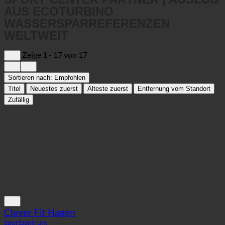
WASSERSPARREFERENZEN
WELTWEIT
Zeige 1 - 17 von 17
Sortieren nach:
Empfohlen
Titel
Neuestes zuerst
Älteste zuerst
Entfernung vom Standort
Zufällig
Clever Fit Hagen
Sportzentrum
58135 Hagen, Enneper Straße 150 | Deutschland (Nordrhein-