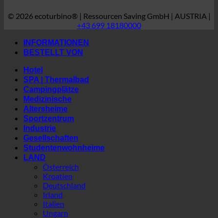
© 2026 ecoturbino® | Ressourcen Saving GmbH | AUSTRIA |
+43 699 18180000
INFORMATIONEN
BESTELLT VON
Hotel
SPA | Thermalbad
Campingplätze
Medizinische
Altersheime
Sportzentrum
Industrie
Gesellschaften
Studentenwohnheime
LAND
Österreich
Kroatien
Deutschland
Irland
Italien
Ungarn
Luxemburg
Lettland