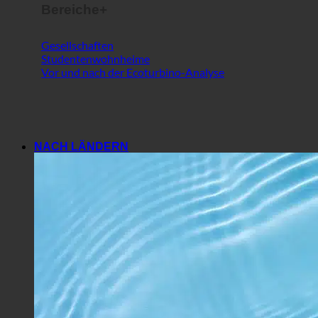
Gesellschaften
Studentenwohnheime
Vor und nach der Ecoturbino-Analyse
NACH LÄNDERN