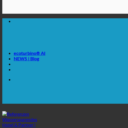
🔆 MAXIMALE SANITÄRE HYGIENE
✚ MEDIZINISCH AUSDRÜCKLICH EMPFOHLEN
💧 SPAREN. NACHHALTIG.
🌍 QUALITÄT + VERTRAUEN + GARANTIE | WELTWEIT 
ecoturbino® AI
NEWS | Blog
🔆 MAXIMALE SANITÄRE HYGIENE
✚ MEDIZINISCH AUSDRÜCKLICH EMPFOHLEN
💧 SPAREN. NACHHALTIG.
🌍 QUALITÄT + VERTRAUEN + GARANTIE | WELTWEIT 
Direkt zum Wissen
7-IN-1-EFFEKT + MEHR