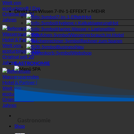
7-in-1-Effekt
Hygiene + Kalkablagerung
Hartes Wasser + Legionellen
Wasserverbrauch im Hotel
Rechner zum Sparen
Business
Webshop
GASTRONOMIE
Gastronomie
Shop
Hotel
SPA | Thermalbad
Campingplätze