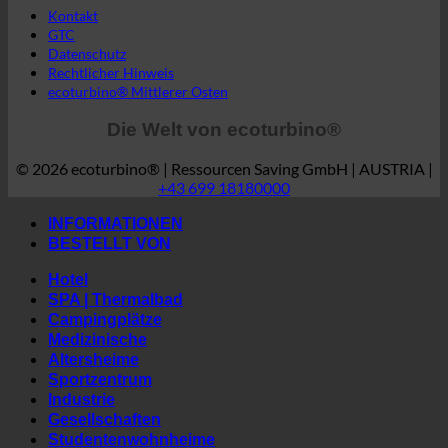
© 2026 ecoturbino® | Ressourcen Saving GmbH | AUSTRIA |
+43 699 18180000
INFORMATIONEN
BESTELLT VON
Hotel
SPA | Thermalbad
Campingplätze
Medizinische
Altersheime
Sportzentrum
Industrie
Gesellschaften
Studentenwohnheime
LAND
Österreich
Kroatien
Deutschland
Irland
Italien
Ungarn
Luxemburg