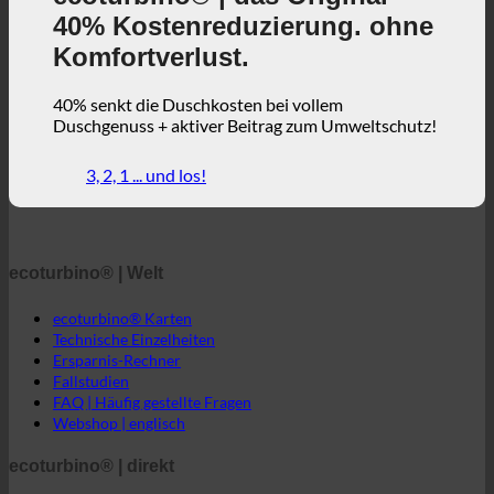
3, 2, 1 ... und los!
ecoturbino® | Welt
ecoturbino® Karten
Technische Einzelheiten
Ersparnis-Rechner
Fallstudien
FAQ | Häufig gestellte Fragen
Webshop | englisch
ecoturbino® | direkt
Kontakt
GTC
Datenschutz
Rechtlicher Hinweis
ecoturbino® Mittlerer Osten
Die Welt von ecoturbino®