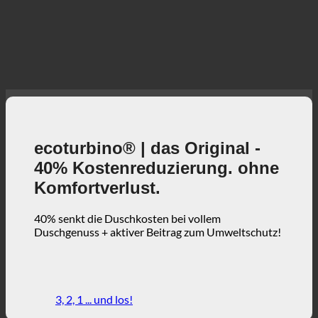
ecoturbino® | das Original -
40% Kostenreduzierung. ohne
Komfortverlust.
40% senkt die Duschkosten bei vollem
Duschgenuss + aktiver Beitrag zum Umweltschutz!
3, 2, 1 ... und los!
ecoturbino® | Welt
ecoturbino® Karten
Technische Einzelheiten
Ersparnis-Rechner