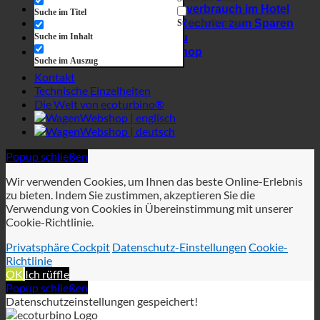
Webshop | englisch
Webshop | deutsch
Popup schließen
Wir verwenden Cookies, um Ihnen das beste Online-Erlebnis
zu bieten. Indem Sie zustimmen, akzeptieren Sie die
Verwendung von Cookies in Übereinstimmung mit unserer
Cookie-Richtlinie.
Privatsphäre Cockpit
Datenschutz-Einstellungen
Cookie-
Richtlinie
OK
Ich rüffle
Popup schließen
Datenschutzeinstellungen gespeichert!
Datenschutz-Einstellungen
Wenn Sie eine Website besuchen, kann diese Informationen
über Ihren Browser speichern oder abrufen, meist in Form von
Cookies. Kontrollieren Sie hier Ihre persönlichen Cookie-
Dienste.
Erforderlich
Analytik
Privatsphäre Cockpit