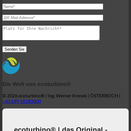
Die Welt von ecoturbino®
© 2026 ecoturbino® | Ing. Werner Krenek | ÖSTERREICH |
+43 699 18180000
ecoturbino® | das Original -
40% Kostenreduzierung. ohne
Komfortverlust.
40% senkt die Duschkosten bei vollem
Duschgenuss + aktiver Beitrag zum Umweltschutz!