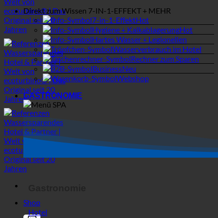
Webshop
GASTRONOMIE
Gastronomie
Shop
Hotel
SPA | Thermalbad
Campingplätze
Suche
MEDIZINISCH
Allgemeine Filter
Filter nach benutzerdefiniertem
Beitragstyp
Exakte Übereinstimmung