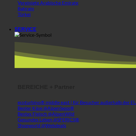
BEREICHE + Partner
ecoturbino® middle east | für Besucher außerhalb der E
Bester Käse @AlpenSepp®
Bestes Fleisch @AlpenWild
Gesundes Leben @SFERICS®
Shopworld @Webdeals
Infos
Geschichte | Über uns
Medizinischer Hygienebericht