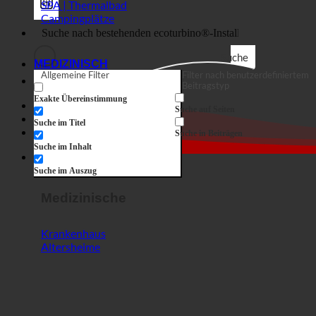
Suche auf Seiten
Horror Show
Suche im Titel
Shop
Suche in Beiträgen
Suche im Inhalt
Horror Show
Suche im Auszug
Medizinische
Krankenhaus
Altersheime
SPORT