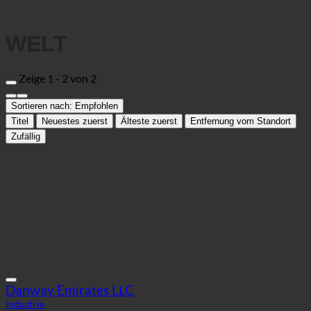
Sortieren nach:
Empfohlen
Titel
Neuestes zuerst
Älteste zuerst
Entfernung vom Standort
Zufällig
Danway Emirates LLC
Industrie
118446 Dubai, Dubai | Vereinigte Arabische Emirate (Dubai)
+97143473700