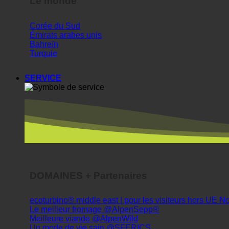
Corée du Sud
Émirats arabes unis
Bahreïn
Turquie
SERVICE
DOMAINES + Partenaires
ecoturbino® middle east | pour les visiteurs hors UE
Le meilleur fromage @AlpenSepp®
Meilleure viande @AlpenWild
Un mode de vie sain @SFERICS