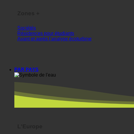
Zones +
Sociétés
Résidences pour étudiants
Avant et après l'analyse écoturbine
PAR PAYS
L'Europe