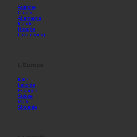
Autriche
Croatie
Allemagne
Irlande
Hongrie
Luxembourg
L'Europe
Italie
Lettonie
Espagne
Suisse
Malte
Slovénie
Le monde