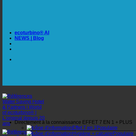
✚ MÉDICALEMENT EXPRESSÉMENT RECOMMAN
💧 ÉCONOMISER. DURABLE.
🌍 QUALITÉ + CONFIANCE + GARANTIE | UTILISÉ
ecoturbino® AI
NEWS | Blog
🔆 UNE HYGIÈNE SANITAIRE MAXIMALE
✚ MÉDICALEMENT EXPRESSÉMENT RECOMMAN
💧 ÉCONOMISER. DURABLE.
🌍 QUALITÉ + CONFIANCE + GARANTIE | UTILISÉ
Directement à la connaissance
EFFET 7 EN 1 + PLUS
Effet 7 en 1
Hygiène + calcaire
Eau dure + légionelles