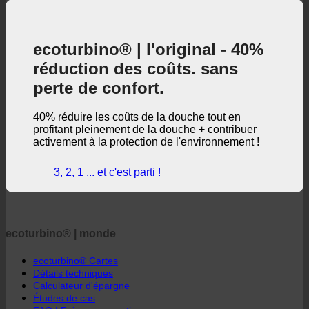
perte de confort.
40% réduire les coûts de la douche tout en
profitant pleinement de la douche + contribuer
activement à la protection de l'environnement !
3, 2, 1 ... et c'est parti !
ecoturbino® | monde
ecoturbino® Cartes
Détails techniques
Calculateur d'épargne
Études de cas
FAQ | Foire aux questions
Webshop | english
ecoturbino® | direct
Contact
CTG