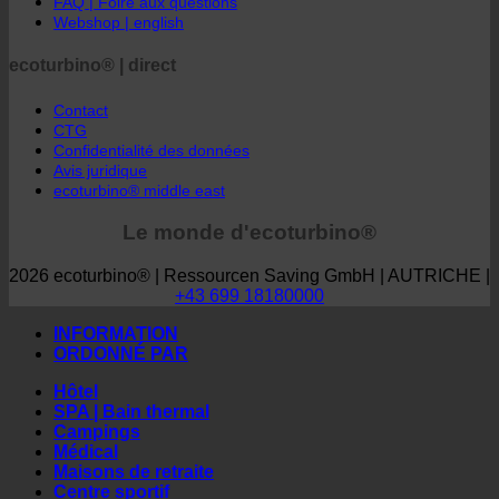
Confidentialité des données
Avis juridique
ecoturbino® middle east
Le monde d'ecoturbino®
2026 ecoturbino® | Ressourcen Saving GmbH | AUTRICHE |
+43 699 18180000
INFORMATION
ORDONNÉ PAR
Hôtel
SPA | Bain thermal
Campings
Médical
Maisons de retraite
Centre sportif
L'industrie
Sociétés
Résidences pour étudiants
PAYS
Autriche
Croatie
Allemagne