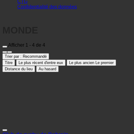
Afficher 1 - 4 de 4
Trier par :
Recommandé
Titre
Le plus récent d'entre eux
Le plus ancien Le premier
Distance du lieu
Au hasard
Club de rugby de Bahreïn
Centre sportif
Janabiyah, Club 634, Road 7119, Block 571 Janabiya, | Bahreïn
(Northern Governorate)
+973 17695809