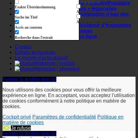
Contact
Détails techniques
Le monde d'ecoturbino®
Webshop | english
Webshop | allemand
Fermer la fenêtre pop-up
Nous utilisons des cookies pour vous offrir la meilleure
expérience en ligne. En acceptant, vous acceptez l'utilisation
de cookies conformément à notre politique en matière de
cookies.
Cockpit privé
Paramètres de confidentialité
Politique en
matière de cookies
OK
Je rufuse
Fermer la fenêtre pop-up
Paramètres de confidentialité sauvegardés !
Paramètres de confidentialité
Lorsque vous visitez un site web, celui-ci peut stocker ou
récupérer des informations sur votre navigateur, le plus
souvent sous la forme de cookies. Contrôlez vos services de