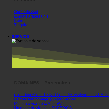
SERVICE
DOMAINES + Partenaires
ecoturbino® middle east | pour les visiteurs hors UE
Le meilleur fromage @AlpenSepp®
Meilleure viande @AlpenWild
Un mode de vie sain @SFERICS
Shopworld @Webdeals
Info