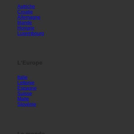
L'Europe
Italie
Lettonie
Espagne
Suisse
Malte
Slovénie
Le monde
Corée du Sud
Émirats arabes unis
Bahreïn
Turquie