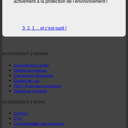
ecoturbino® | monde
ecoturbino® Cartes
Détails techniques
Calculateur d'épargne
Études de cas
FAQ | Foire aux questions
Webshop | english
ecoturbino® | direct
Contact
CTG
Confidentialité des données
Avis juridique
ecoturbino® middle east
Message direct à ecoturbino®