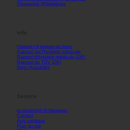
Histoire | A propos de nous
Rapport sur l'hygiène médicale
Rapport d'hygiène médicale (DE)
Rapport du TÜV (DE)
Blog | Actualités
Service
ecoturbino® AI
Contact
Avis juridique
Plan du site
CTG
Confidentialité des données
MONDE