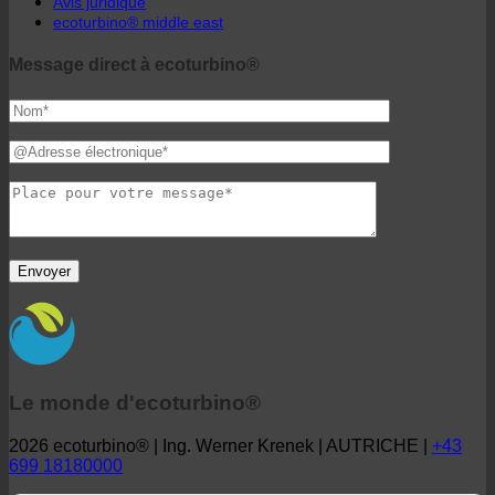
Le monde d'ecoturbino®
2026 ecoturbino® | Ing. Werner Krenek | AUTRICHE |
+43
699 18180000
ecoturbino® | l'original - 40%
réduction des coûts. sans