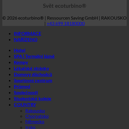
Hotel
SPA | Termální lázně
Kempy
Lékařské stránky
Domovy důchodců
Sportovní centrum
Průmysl
Společnosti
Studentské koleje
COUNTRY
Rakousko
Chorvatsko
Německo
Irsko
Itálie
Maďarsko
Lucembursko
Lotyšsko
Slovinsko
Jižní Korea
Španělsko