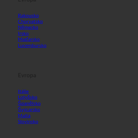
Lucembursko
Evropa
Itálie
Lotyšsko
Španělsko
Švýcarsko
Malta
Slovinsko
Svět
Jižní Korea
Spojené arabské emiráty
Bahrajn