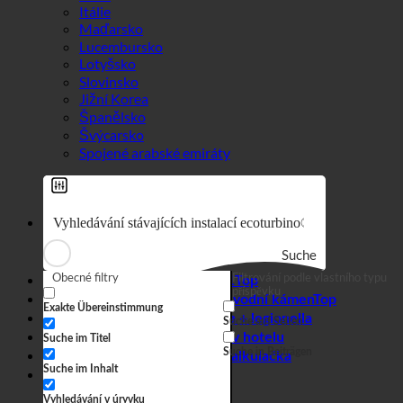
Švýcarsko
Spojené arabské emiráty
Suche
Obecné filtry
Filtrování podle vlastního typu
Efekt 7 v 1
příspěvku
Hygiena + vodní kámen
Exakte Übereinstimmung
Tvrdá voda + legionella
Suche auf Seiten
Spotřeba vody v hotelu
Suche im Titel
Suche in Beiträgen
Úsporná kalkulačka
Suche im Inhalt
Obchodní
Vyhledávání v úryvku
Webový obchod
Kontakt
Technické detaily
Svět ecoturbino®
Webový obchod | čeština
Webový obchod | německy