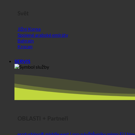
Krocan
SERVIS
OBLASTI + Partneři
ecoturbino® middle east | pro návštěvníky mimo EU
Nejlepší sýr @AlpenSepp®
Nejlepší maso @AlpenWild
Zdravý životní styl @SFERICS®
Shopworld @Webdeals