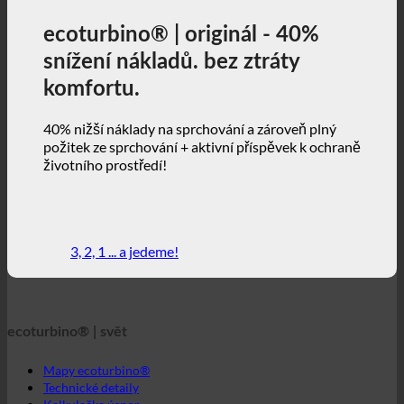
požitek ze sprchování + aktivní příspěvek k ochraně
životního prostředí!
3, 2, 1 ... a jedeme!
ecoturbino® | svět
Mapy ecoturbino®
Technické detaily
Kalkulačka úspor
Případové studie
FAQ | Často kladené otázky
Webový obchod | čeština
ecoturbino® | direct
Kontakt