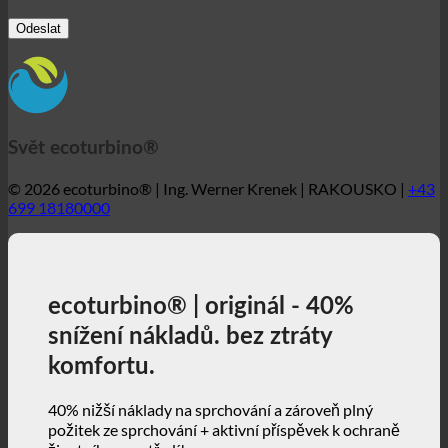
Svět ecoturbino®
© 2026 ecoturbino® | Ing. Werner Krenek | RAKOUSKO |
+43
699 18180000
ecoturbino® | originál - 40%
snížení nákladů. bez ztráty
komfortu.
40% nižší náklady na sprchování a zároveň plný
požitek ze sprchování + aktivní příspěvek k ochraně
životního prostředí!
3, 2, 1 ... a jedeme!
ecoturbino® | svět