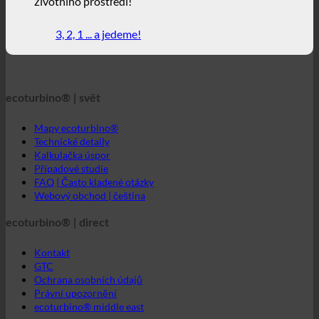
Mapy ecoturbino®
Technické detaily
Kalkulačka úspor
Případové studie
FAQ | Často kladené otázky
Webový obchod | čeština
ecoturbino® | direct
Kontakt
GTC
Ochrana osobních údajů
Právní upozornění
ecoturbino® middle east
Svět ecoturbino®
© 2026 ecoturbino® | Ressourcen Saving GmbH | RAKOUSKO
|
+43 699 18180000
INFORMACE
NAŘÍZENO