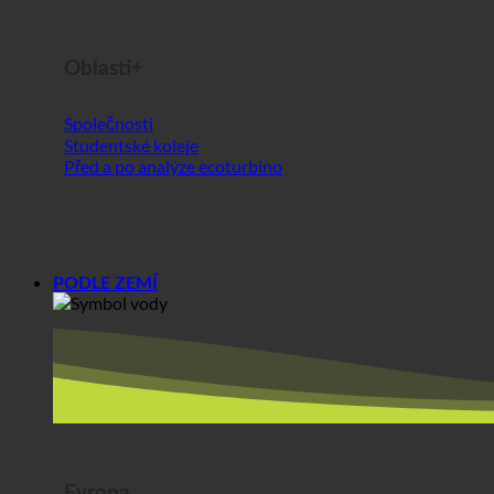
Před a po analýze ecoturbino
PODLE ZEMÍ
Evropa
Rakousko
Chorvatsko
Německo
Irsko
Maďarsko