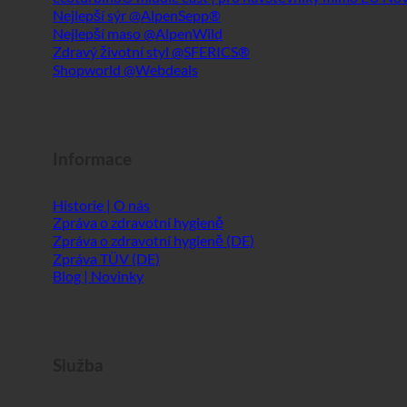
Informace
Historie | O nás
Zpráva o zdravotní hygieně
Zpráva o zdravotní hygieně (DE)
Zpráva TÜV (DE)
Blog | Novinky
Služba
ecoturbino® AI
Kontakt
Právní upozornění
Mapa stránek
GTC
Ochrana osobních údajů