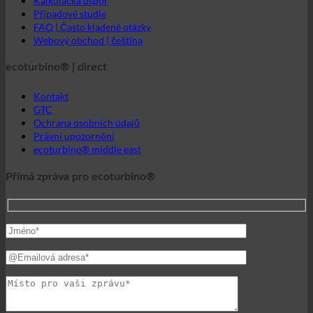
GTC
Ochrana osobních údajů
Právní upozornění
ecoturbino® middle east
Přímá zpráva pro ecoturbino®