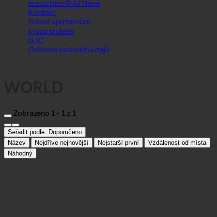
WORLD
Zobrazeno 1 - 1 z 1
Seřadit podle:
Doporučeno
Název
Nejdříve nejnovější
Nejstarší první
Vzdálenost od místa
Náhodný
Boutique Hotel Capodistria
Hotel
6000 Koper, Kolodvorska cesta 3b | Slovinsko (Istrie)
+ 386 5 639 24 68